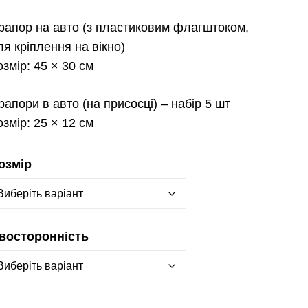
рапор на авто
(з пластиковим флагштоком,
ля кріплення на вікно)
озмір:
45 × 30 см
рапори в авто
(на присосці) – набір 5 шт
озмір:
25 × 12 см
озмір
восторонність