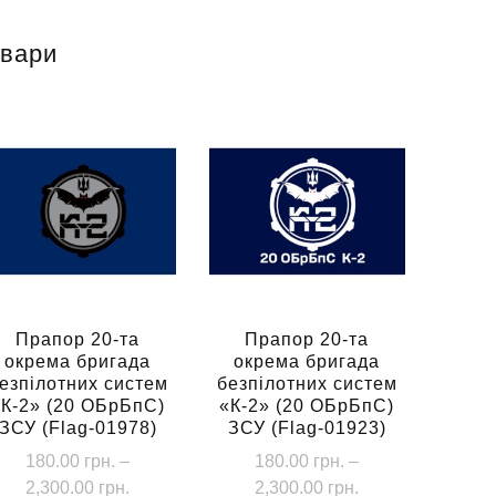
овари
Прапор 20-та
Прапор 20-та
окрема бригада
окрема бригада
езпілотних систем
безпілотних систем
«К-2» (20 ОБрБпС)
«К-2» (20 ОБрБпС)
ЗСУ (Flag-01978)
ЗСУ (Flag-01923)
180.00
грн.
–
180.00
грн.
–
Діапазон
Діапазон
2,300.00
грн.
2,300.00
грн.