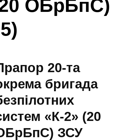
(20 ОБрБпС)
5)
Прапор 20-та
окрема бригада
безпілотних
систем «К-2» (20
ОБрБпС) ЗСУ