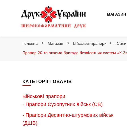
Друк України
МАГАЗИН
Друк України
Інтернет магазин широкоформатного друку
Головна
Магазин
Військові прапори
- Сили
Прапор 20-та окрема бригада безпілотних систем «К-2
КАТЕГОРІЇ ТОВАРІВ
Військові прапори
- Прапори Сухопутних військ (СВ)
- Прапори Десантно-штурмових військ
(ДШВ)