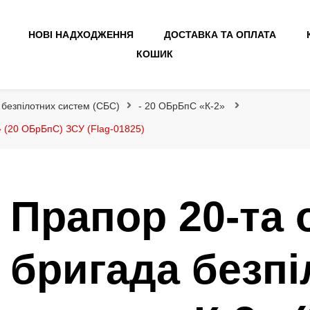
НОВІ НАДХОДЖЕННЯ
ДОСТАВКА ТА ОПЛАТА
КОШИК
 безпілотних систем (СБС)
- 20 ОБрБпС «К-2»
» (20 ОБрБпС) ЗСУ (Flag-01825)
Прапор 20-та 
бригада безпі