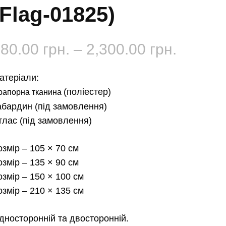
(Flag-01825)
Діапаз
180.00
грн.
–
2,300.00
грн.
цін:
атеріали:
від
(поліестер)
рапорна тканина
абардин
(під замовлення)
180.00 
тлас
(під замовлення)
до
озмір
– 105 × 70 см
2,300.0
озмір
– 135 × 90 см
озмір
– 150 × 100 см
озмір
– 210 × 135 см
дносторонній та двосторонній.