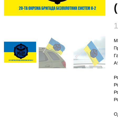
М
П
Г
А
Р
Р
Р
Р
О