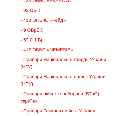
- 424 ОББС «SVAROG»
- 93 ОБП
- 413 ОПБпС «Рейд»
- 9 ОБрБС
- 59 ОШБр
- 412 ОББС «NEMESIS»
- Прапори Національної гвардії України
(НГУ)
- Прапори Національної поліції України
(НПУ)
- Прапори військ тероборони (ВТрО)
України
- Прапори Танкових військ України