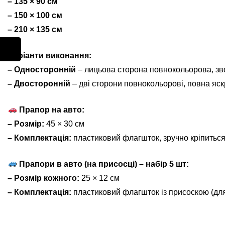
– 135 × 90 см
– 150 × 100 см
– 210 × 135 см
Варіанти виконання:
– Односторонній
– лицьова сторона повнокольорова, зв
– Двосторонній
– дві сторони повнокольорові, повна яскр
Прапор на авто:
– Розмір:
45 × 30 см
– Комплектація:
пластиковий флагшток, зручно кріпиться
Прапори в авто (на присосці) – набір 5 шт:
– Розмір кожного:
25 × 12 см
– Комплектація:
пластиковий флагшток із присоскою (для