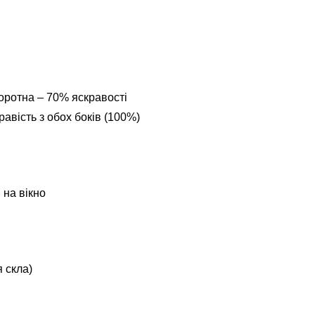
оротна – 70% яскравості
авість з обох боків (100%)
 на вікно
 скла)