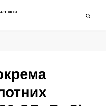
КОНТАКТИ
окрема
лотних