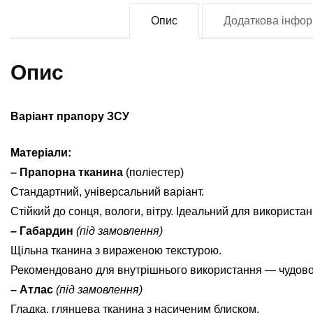
(F
Опис
Додаткова інфор
0
кі
Опис
Варіант прапору ЗСУ
Матеріали:
– Прапорна тканина
(поліестер)
Стандартний, універсальний варіант.
Стійкий до сонця, вологи, вітру. Ідеальний для використан
– Габардин
(під замовлення)
Щільна тканина з вираженою текстурою.
Рекомендовано для внутрішнього використання — чудово ви
– Атлас
(під замовлення)
Гладка, глянцева тканина з насиченим блиском.