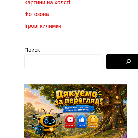
Картини на холсті
Фотозона
Ігрові килимки
Поиск