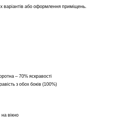
их варіантів або оформлення приміщень.
оротна – 70% яскравості
авість з обох боків (100%)
 на вікно