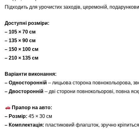
Підходить для урочистих заходів, церемоній, подарунков
Доступні розміри:
– 105 × 70 см
– 135 × 90 см
– 150 × 100 см
– 210 × 135 см
Варіанти виконання:
– Односторонній
– лицьова сторона повнокольорова, зв
– Двосторонній
– дві сторони повнокольорові, повна яскр
Прапор на авто:
– Розмір:
45 × 30 см
– Комплектація:
пластиковий флагшток, зручно кріпиться