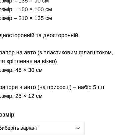
2,300.0
озмір
– 135 × 90 см
озмір
– 150 × 100 см
озмір
– 210 × 135 см
дносторонній та двосторонній.
рапор на авто
(з пластиковим флагштоком,
ля кріплення на вікно)
озмір:
45 × 30 см
рапори в авто
(на присосці) – набір 5 шт
озмір:
25 × 12 см
озмір