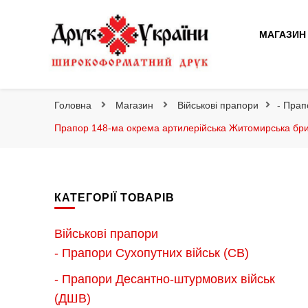
Друк України
МАГАЗИН
Друк України
Інтернет магазин широкоформатного друку
Головна
Магазин
Військові прапори
- Прап
Прапор 148-ма окрема артилерійська Житомирська бри
КАТЕГОРІЇ ТОВАРІВ
Військові прапори
- Прапори Сухопутних військ (СВ)
- Прапори Десантно-штурмових військ
(ДШВ)