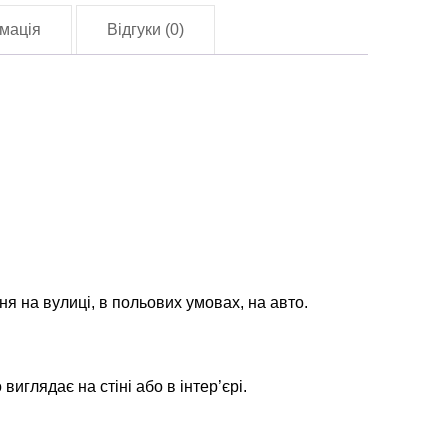
lag-
мація
Відгуки (0)
1744)
лькість
ня на вулиці, в польових умовах, на авто.
глядає на стіні або в інтер’єрі.