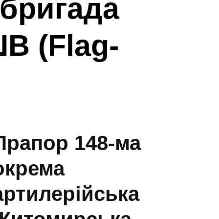
бригада
В (Flag-
Прапор 148-ма
окрема
артилерійська