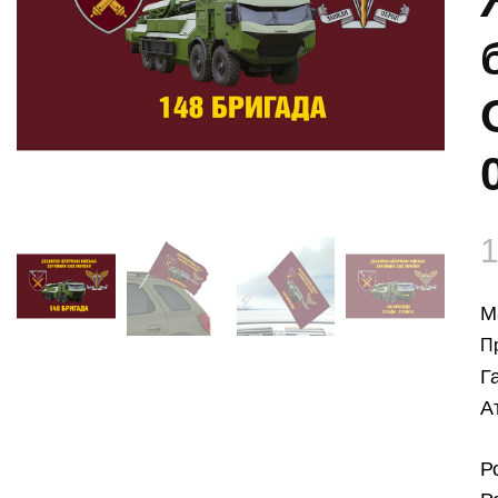
М
П
Г
А
Р