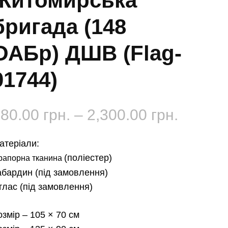
Житомирська
бригада (148
ОАБр) ДШВ (Flag-
01744)
Діапаз
180.00
грн.
–
2,300.00
грн.
цін:
атеріали:
від
(поліестер)
рапорна тканина
абардин
(під замовлення)
180.00 
тлас
(під замовлення)
до
озмір
– 105 × 70 см