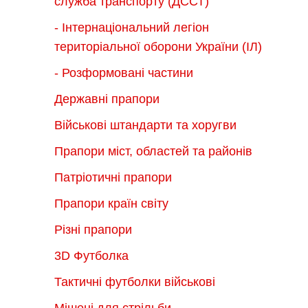
служба транспорту (ДССТ)
- Інтернаціональний легіон
територіальної оборони України (ІЛ)
- Розформовані частини
Державні прапори
Військові штандарти та хоругви
Прапори міст, областей та районів
Патріотичні прапори
Прапори країн світу
Різні прапори
3D Футболка
Тактичні футболки військові
Мішені для стрільби