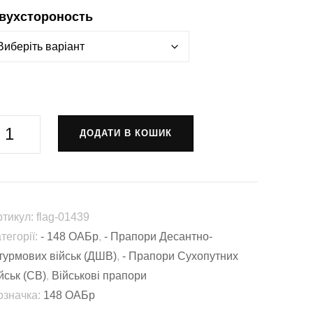
вухстороность
рапор
ДОДАТИ В КОШИК
48-
а
крема
ртилерійська
ртикул:
flag-01439
итомирська
тегорії:
- 148 ОАБр
,
- Прапори Десантно-
ригада
турмових військ (ДШВ)
,
- Прапори Сухопутних
148
йськ (СВ)
,
Військові прапори
АБр)
означка:
148 ОАБр
ШВ