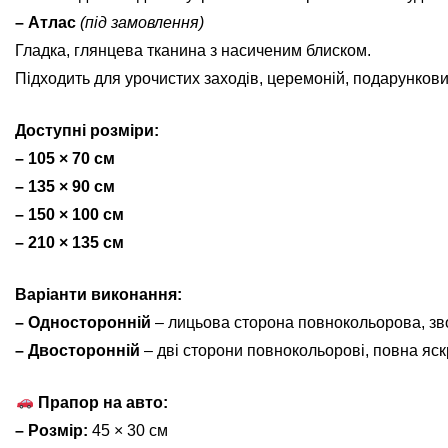
– Атлас
(під замовлення)
Гладка, глянцева тканина з насиченим блиском.
Підходить для урочистих заходів, церемоній, подарунков
Доступні розміри:
– 105 × 70 см
– 135 × 90 см
– 150 × 100 см
– 210 × 135 см
Варіанти виконання:
– Односторонній
– лицьова сторона повнокольорова, зв
– Двосторонній
– дві сторони повнокольорові, повна яскр
Прапор на авто:
– Розмір:
45 × 30 см