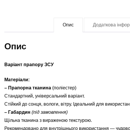
З
(f
0
Опис
Додаткова інфор
кі
Опис
Варіант прапору ЗСУ
Матеріали:
– Прапорна тканина
(поліестер)
Стандартний, універсальний варіант.
Стійкий до сонця, вологи, вітру. Ідеальний для використан
– Габардин
(під замовлення)
Щільна тканина з вираженою текстурою.
Рекомендовано для внутрішнього використання — чудово ви