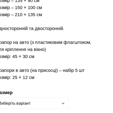
2,300.0
озмір
– 135 × 90 см
озмір
– 150 × 100 см
озмір
– 210 × 135 см
дносторонній та двосторонній.
рапор на авто
(з пластиковим флагштоком,
ля кріплення на вікно)
озмір:
45 × 30 см
рапори в авто
(на присосці) – набір 5 шт
озмір:
25 × 12 см
азмер