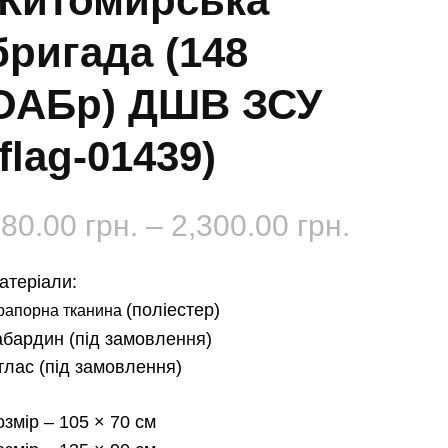
Житомирська
бригада (148
ОАБр) ДШВ ЗСУ
(flag-01439)
Діапаз
180.00
грн.
–
2,300.00
грн.
цін:
атеріали:
від
(поліестер)
рапорна тканина
абардин
(під замовлення)
180.00 
тлас
(під замовлення)
до
озмір
– 105 × 70 см