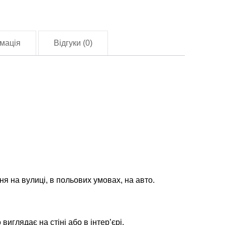
СУ
lag-
1439)
мація
Відгуки (0)
лькість
ня на вулиці, в польових умовах, на авто.
глядає на стіні або в інтер’єрі.