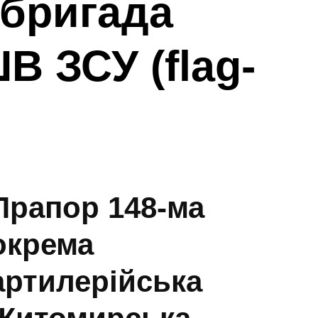
бригада
В ЗСУ (flag-
Прапор 148-ма
окрема
артилерійська