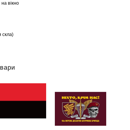
 на вікно
 скла)
овари