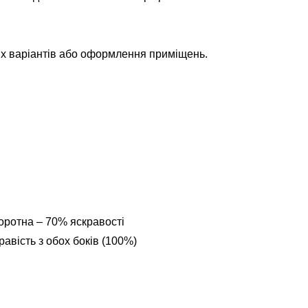
их варіантів або оформлення приміщень.
оротна – 70% яскравості
авість з обох боків (100%)