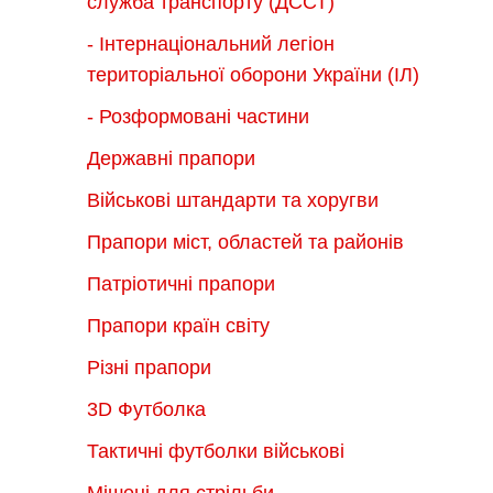
служба транспорту (ДССТ)
- Інтернаціональний легіон
територіальної оборони України (ІЛ)
- Розформовані частини
Державні прапори
Військові штандарти та хоругви
Прапори міст, областей та районів
Патріотичні прапори
Прапори країн світу
Різні прапори
3D Футболка
Тактичні футболки військові
Мішені для стрільби