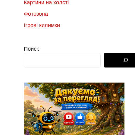
Картини на холсті
Фотозона
Ігрові килимки
Поиск