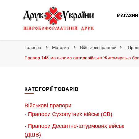
Друк України
МАГАЗИН
Друк України
Інтернет магазин широкоформатного друку
Головна
Магазин
Військові прапори
- Прап
Прапор 148-ма окрема артилерійська Житомирська бри
КАТЕГОРІЇ ТОВАРІВ
Військові прапори
- Прапори Сухопутних військ (СВ)
- Прапори Десантно-штурмових військ
(ДШВ)