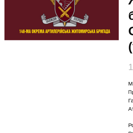
М
П
Г
А
Р