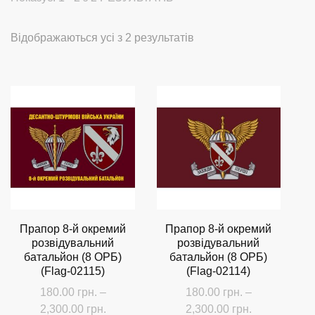
Сортовано
Відображаються усі з 2 результатів
за
останнім
Прапор 8-й окремий
Прапор 8-й окремий
розвідувальний
розвідувальний
батальйон (8 ОРБ)
батальйон (8 ОРБ)
(Flag-02115)
(Flag-02114)
180.00
грн.
–
180.00
грн.
–
Діапазон
Діапазон
2,300.00
грн.
2,300.00
грн.