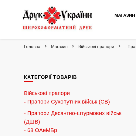
МАГАЗИН
Друк України
Інтернет магазин широкоформатного друку
Головна
Магазин
Військові прапори
- Пра
КАТЕГОРІЇ ТОВАРІВ
Військові прапори
- Прапори Сухопутних військ (СВ)
- Прапори Десантно-штурмових військ
(ДШВ)
- 68 ОАеМБр