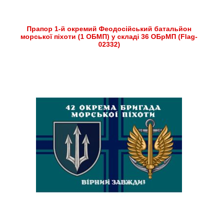
Прапор 1-й окремий Феодосійський батальйон
морської піхоти (1 ОБМП) у складі 36 ОБрМП (Flag-
02332)