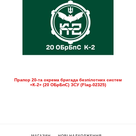
Прапор 20-та окрема бригада безпілотних систем
«К-2» (20 ОБрБпС) ЗСУ (Flag-02325)
МАГАЗИН
НОВІ НАДХОДЖЕННЯ