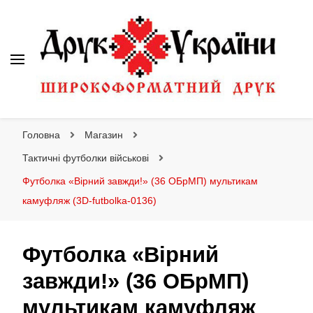
Друк України
Інтернет магазин широкоформатного друку
Головна
Магазин
Тактичні футболки військові
Футболка «Вірний завжди!» (36 ОБрМП) мультикам
камуфляж (3D-futbolka-0136)
Футболка «Вірний
завжди!» (36 ОБрМП)
мультикам камуфляж