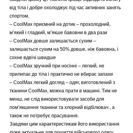
від тіла і добре охолоджує під час активних занять
спортом.
– CoolMax приємний на дотик – прохолодний,
м’який і гладкий, м’якше бавовни в два рази
– CoolMax довше залишається сухим –
залишається сухим на 50% довше, ніж бавовна, і
сохне вдвічі швидше
– CoolMax зручний при носінні – легкий, не
прилипає до тіла і практично не вбирає запахи
– CoolMax легкий догляд – одяг, виготовлений з
тканини CoolMax, можна прати в машині. Тим не
менш, не слід використовувати засоби для
пом’якшення тканини та хлорний відбілювач , а
також не потребує прасування.
Завдяки цим характеристикам його використання
дуже актуальне для пошиття військового одягу.