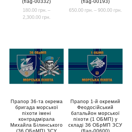
(flag-00332)
(flag-00193)
Діап
180.00
грн.
–
650.00
грн.
–
900.00
грн.
Діапазон
цін:
2,300.00
грн.
Цей
цін:
від
Цей
товар
від
650.
товар
має
180.00 грн.
до
має
кілька
до
900.
кілька
2,300.00 грн.
варіантів.
варіантів.
Параметри
Параметри
можна
можна
вибрати
вибрати
на
на
сторінці
сторінці
Прапор 36-та окрема
Прапор 1-й окремий
товару
бригада морської
Феодосійський
товару
піхоти імені
батальйон морської
контрадмірала
піхоти (1 ОБМП) у
Михайла Білинського
складі 36 ОБрМП ЗСУ
(36 ОБрМП) ЗСУ
(flag-00600)