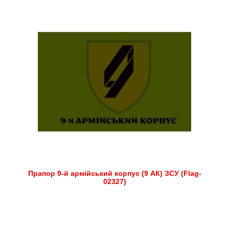
Прапор 9-й армійський корпус (9 АК) ЗСУ (Flag-
02327)