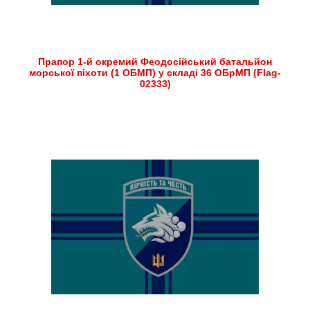
Прапор 1-й окремий Феодосійський батальйон
морської піхоти (1 ОБМП) у складі 36 ОБрМП (Flag-
02333)