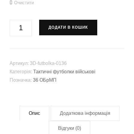
Очистити
Футболка
ДОДАТИ В КОШИК
«Вірний
завжди!»
(36
ОБрМП)
Артикул:
3D-futbolka-0136
мультикам
Категорія:
Тактичні футболки військові
камуфляж
Позначка:
36 ОБрМП
(3D-
futbolka-
0136)
кількість
Опис
Додаткова інформація
Відгуки (0)