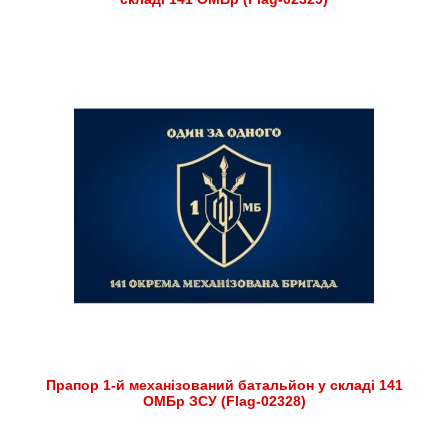
Прапор 1-й механізований батальйон у складі 141
ОМБр ЗСУ (Flag-02328)