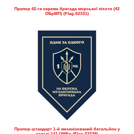
Прапор 42-га окрема бригада морської піхоти (42
ОБрМП) (Flag-02331)
Прапор-штандарт 1-й механізований батальйон у
складі 141 ОМБр (Flag-02329)