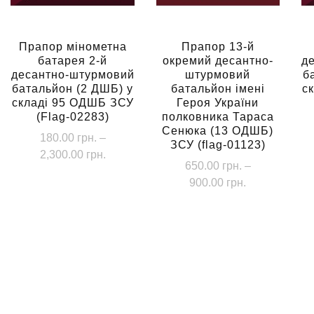
Прапор мінометна
Прапор 13-й
батарея 2-й
окремий десантно-
д
десантно-штурмовий
штурмовий
б
батальйон (2 ДШБ) у
батальйон імені
с
складі 95 ОДШБ ЗСУ
Героя України
(Flag-02283)
полковника Тараса
Сенюка (13 ОДШБ)
180.00
грн.
–
ЗСУ (flag-01123)
Діапазон
2,300.00
грн.
650.00
грн.
–
цін:
Цей
Діапазон
900.00
грн.
від
товар
цін:
180.00 грн.
Цей
від
має
до
товар
650.00 грн.
кілька
2,300.00 грн.
має
до
варіантів.
кілька
900.00 грн.
Параметри
варіантів.
можна
Параметри