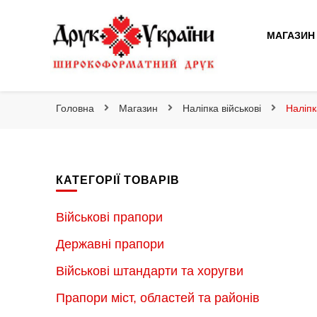
Друк України
МАГАЗИН
Друк України
Інтернет магазин широкоформатного друку
Головна
Магазин
Наліпка військові
Наліпк
КАТЕГОРІЇ ТОВАРІВ
Військові прапори
Державні прапори
Військові штандарти та хоругви
Прапори міст, областей та районів