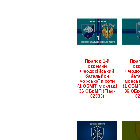
вибрати
можна
на
вибрати
сторінці
на
товару
сторінці
товару
Прапор 1-й
Прап
окремий
ок
Феодосійський
Феодо
батальйон
бат
морської піхоти
морськ
(1 ОБМП) у складі
(1 ОБМП
36 ОБрМП (Flag-
36 ОБр
02333)
0