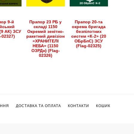
ор 9-й
Прапор 23 РБ у
Прапор 20-та
йський
складі 1150
окрема бригада
(9 АК) ЗСУ
Окремий зенітно-
безпілотних
g-02327)
ракетний дивізіон
систем «К-2» (20
«ХРАНИТЕЛІ
ОБрБпС) ЗСУ
НЕБА» (1150
(Flag-02325)
ОЗРДн) (Flag-
02326)
ЕННЯ
ДОСТАВКА ТА ОПЛАТА
КОНТАКТИ
КОШИК