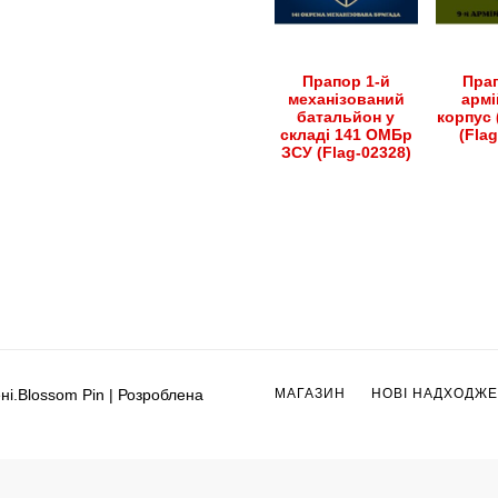
Прапор 1-й
Прап
механізований
армі
батальйон у
корпус 
складі 141 ОМБр
(Fla
ЗСУ (Flag-02328)
ні.
Blossom Pin | Розроблена
МАГАЗИН
НОВІ НАДХОДЖ