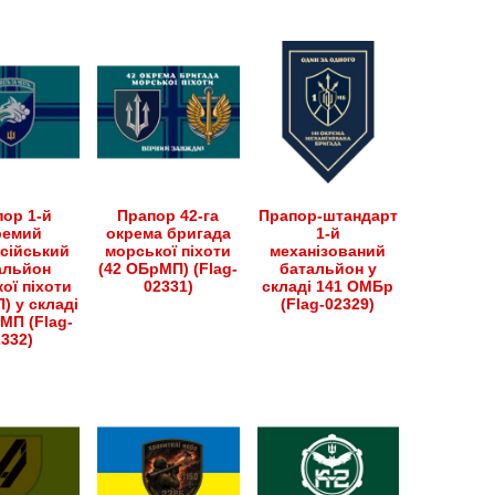
на
на
сторінці
сторінці
товару
товару
ор 1-й
Прапор 42-га
Прапор-штандарт
ремий
окрема бригада
1-й
сійський
морської піхоти
механізований
альйон
(42 ОБрМП) (Flag-
батальйон у
ої піхоти
02331)
складі 141 ОМБр
) у складі
(Flag-02329)
МП (Flag-
2332)