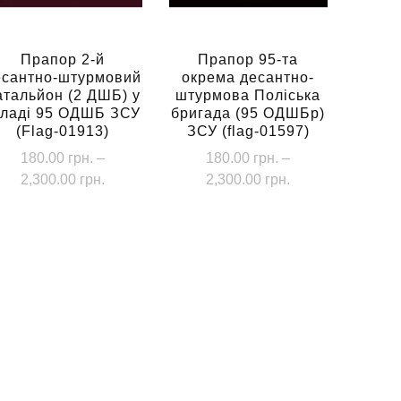
Прапор 2-й
Прапор 95-та
есантно-штурмовий
окрема десантно-
атальйон (2 ДШБ) у
штурмова Поліська
кладі 95 ОДШБ ЗСУ
бригада (95 ОДШБр)
(Flag-01913)
ЗСУ (flag-01597)
180.00
грн.
–
180.00
грн.
–
Діапазон
Діапазон
2,300.00
грн.
2,300.00
грн.
цін:
цін:
Цей
Цей
від
від
товар
товар
180.00 грн.
180.00 грн.
має
має
до
до
кілька
кілька
2,300.00 грн.
2,300.00 грн.
варіантів.
варіантів.
Параметри
Параметри
можна
можна
вибрати
вибрати