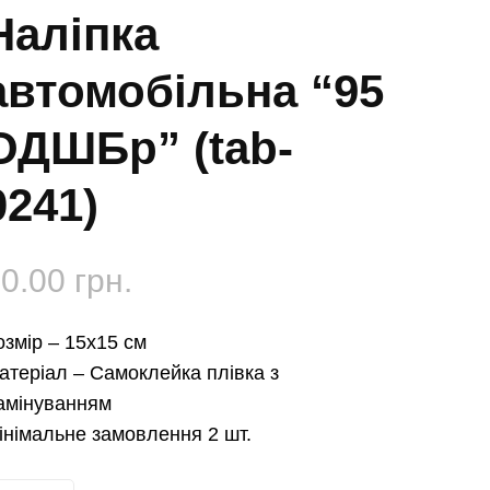
Наліпка
автомобільна “95
ОДШБр” (tab-
0241)
50.00
грн.
озмір –
15х15 см
атеріал –
Самоклейка плівка з
амінуванням
інімальне замовлення 2 шт.