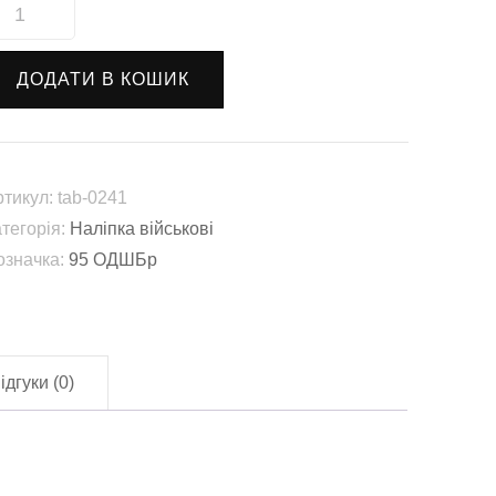
аліпка
втомобільна
95
ДОДАТИ В КОШИК
ДШБр"
ab-
241)
лькість
ртикул:
tab-0241
атегорія:
Наліпка військові
означка:
95 ОДШБр
ідгуки (0)