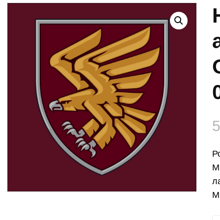
Р
М
л
М