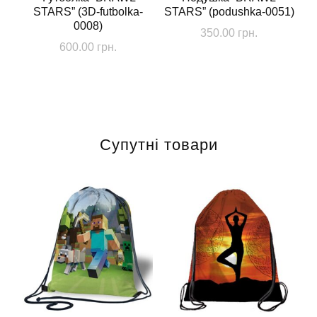
STARS” (3D-futbolka-
STARS” (podushka-0051)
0008)
350.00
грн.
600.00
грн.
Цей
товар
має
кілька
Супутні товари
варіантів.
Параметри
можна
вибрати
на
сторінці
товару