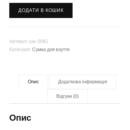
взуття
ДОДАТИ В КОШИК
"МЕРЧ
А4
ГЕЛІК"
(sac-
Артикул:
sac-0061
0061)
Категорія:
Сумка для взуття
кількість
Опис
Додаткова інформація
Відгуки (0)
Опис