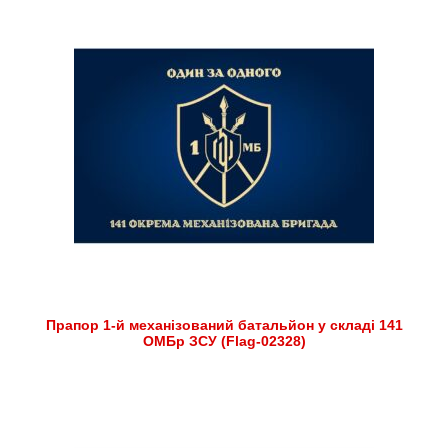
Прапор 1-й механізований батальйон у складі 141
ОМБр ЗСУ (Flag-02328)