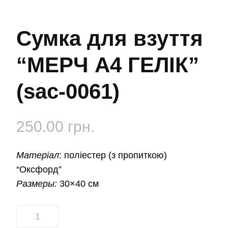
Сумка для взуття
“МЕРЧ А4 ГЕЛІК”
(sac-0061)
250.00
грн.
Матеріал
:
поліестер (з пропиткою)
“Оксфорд”
Размеры:
30×40 см
Сумка
для