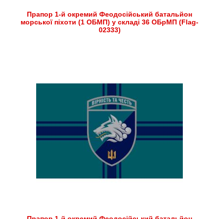
Прапор 1-й окремий Феодосійський батальйон
морської піхоти (1 ОБМП) у складі 36 ОБрМП (Flag-
02333)
Прапор 1-й окремий Феодосійський батальйон