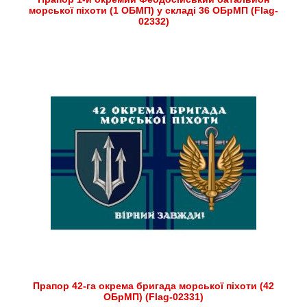
морської піхоти (1 ОБМП) у складі 36 ОБрМП (Flag-
02332)
Прапор 42-га окрема бригада морської піхоти (42
ОБрМП) (Flag-02331)