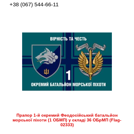
+38 (067) 544-66-11
Прапор 1-й окремий Феодосійський батальйон
морської піхоти (1 ОБМП) у складі 36 ОБрМП (Flag-
02333)