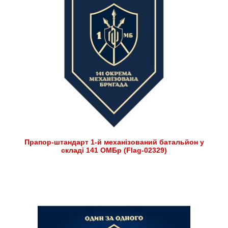
Прапор-штандарт 1-й механізований батальйон у
складі 141 ОМБр (Flag-02329)