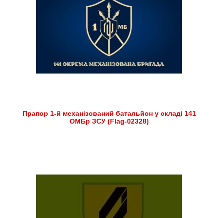
Прапор 1-й механізований батальйон у складі 141
ОМБр ЗСУ (Flag-02328)