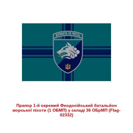
Прапор 1-й окремий Феодосійський батальйон
морської піхоти (1 ОБМП) у складі 36 ОБрМП (Flag-
02332)