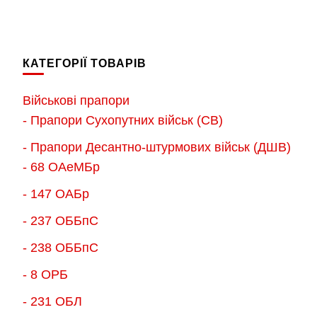
від
від
товар
товар
180.00 грн.
180.00 грн
має
має
до
до
кілька
кілька
2,300.00 грн.
2,300.00 г
КАТЕГОРІЇ ТОВАРІВ
варіантів.
варіантів.
Параметри
Параметри
Військові прапори
можна
можна
- Прапори Сухопутних військ (СВ)
вибрати
вибрати
- Прапори Десантно-штурмових військ (ДШВ)
на
на
- 68 ОАеМБр
сторінці
сторінці
товару
товару
- 147 ОАБр
- 237 ОББпС
- 238 ОББпС
- 8 ОРБ
- 231 ОБЛ