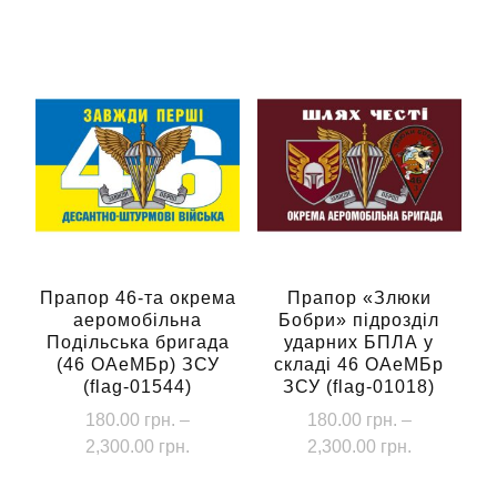
Цей
товар
має
кілька
варіантів.
Параметри
можна
вибрати
на
сторінці
Прапор 46-та окрема
Прапор «Злюки
аеромобільна
Бобри» підрозділ
товару
Подільська бригада
ударних БПЛА у
(46 ОАеМБр) ЗСУ
складі 46 ОАеМБр
(flag-01544)
ЗСУ (flag-01018)
180.00
грн.
–
180.00
грн.
–
Діапазон
Діапазон
2,300.00
грн.
2,300.00
грн.
цін:
цін:
Цей
Цей