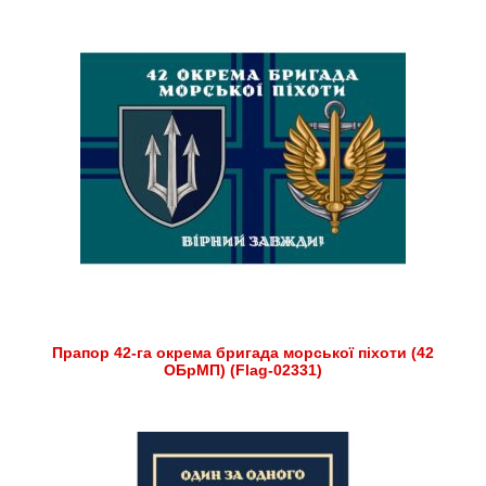
Прапор 42-га окрема бригада морської піхоти (42
ОБрМП) (Flag-02331)