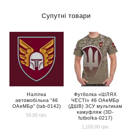
Супутні товари
Наліпка
Футболка «ШЛЯХ
автомобільна “46
ЧЕСТІ» 46 ОАеМБр
ОАеМБр” (tab-0142)
(ДШВ) ЗСУ мультикам
камуфляж (3D-
50.00
грн.
futbolka-0217)
1,100.00
грн.