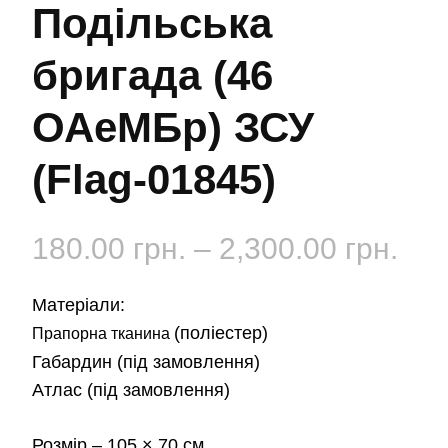
Подільська
бригада (46
ОАеМБр) ЗСУ
(Flag-01845)
Діа
180.00
грн.
–
2,300.00
грн.
цін:
Матеріали:
від
(поліестер)
Прапорна тканина
Габардин
(під замовлення)
180
Атлас
(під замовлення)
до
Розмір
– 105 × 70 см