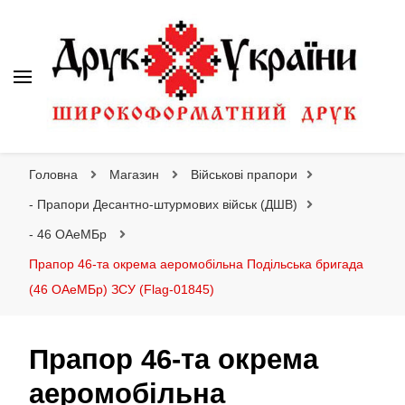
Друк України
Інтернет магазин широкоформатного друку
Головна
Магазин
Військові прапори
- Прапори Десантно-штурмових військ (ДШВ)
- 46 ОАеМБр
Прапор 46-та окрема аеромобільна Подільська бригада
(46 ОАеМБр) ЗСУ (Flag-01845)
Прапор 46-та окрема
аеромобільна