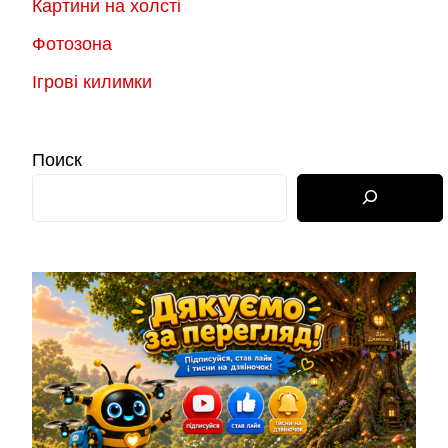
Картини на холсті
Фотозона
Ігрові килимки
Поиск