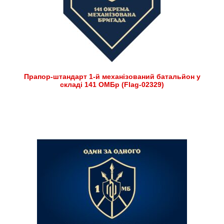
Прапор-штандарт 1-й механізований батальйон у
складі 141 ОМБр (Flag-02329)