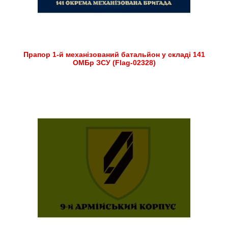
Прапор 1-й механізований батальйон у складі 141
ОМБр ЗСУ (Flag-02328)