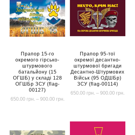
Прапор 15-го
Прапор 95-тої
окремого гірсько-
окремої десантно-
штурмового
штурмової бригади
батальйону (15
Десантно-Штурмових
ОГШБ) у складі 128
Військ (95 ОДШБр)
ОГШБр ЗСУ (flag-
ЗСУ (flag-00114)
00127)
Діап
650.00
грн.
–
900.00
грн.
Діапазон
650.00
грн.
–
900.00
грн.
цін:
Цей
цін:
від
Цей
товар
від
650.
товар
має
650.00 грн.
до
має
до
кілька
900.
кілька
900.00 грн.