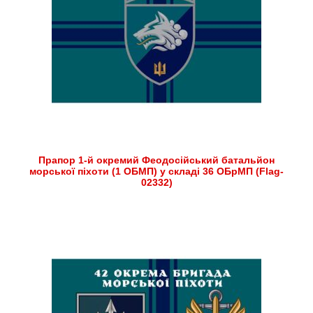
Прапор 1-й окремий Феодосійський батальйон
морської піхоти (1 ОБМП) у складі 36 ОБрМП (Flag-
02332)