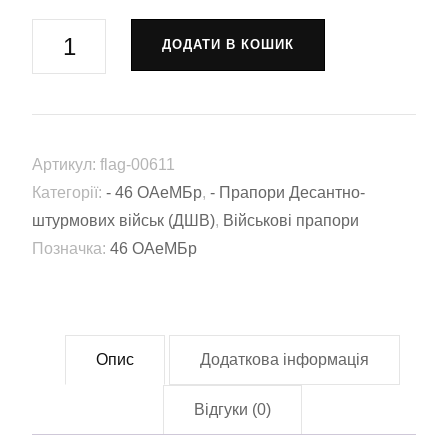
Прапор
ДОДАТИ В КОШИК
46-
та
окрема
аеромобільна
Артикул:
flag-00611
Подільська
Категорії:
- 46 ОАеМБр
,
- Прапори Десантно-
бригада
штурмових військ (ДШВ)
,
Військові прапори
(46
Позначка:
46 ОАеМБр
ОАеМБр)
ЗСУ
(flag-
00611)
Опис
Додаткова інформація
кількість
Відгуки (0)