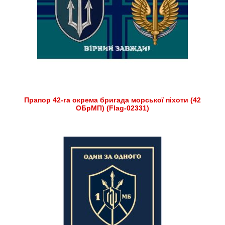
Прапор 42-га окрема бригада морської піхоти (42
ОБрМП) (Flag-02331)