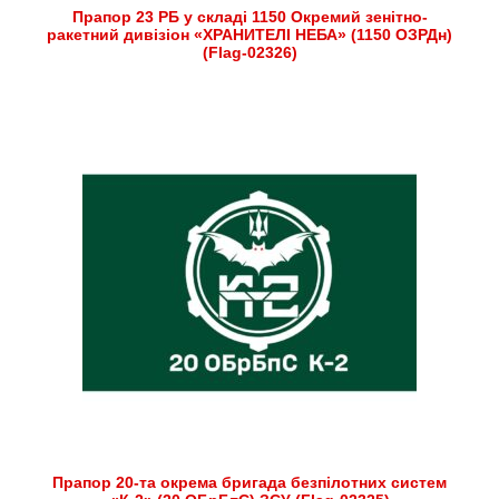
Прапор 23 РБ у складі 1150 Окремий зенітно-
ракетний дивізіон «ХРАНИТЕЛІ НЕБА» (1150 ОЗРДн)
(Flag-02326)
Прапор 20-та окрема бригада безпілотних систем