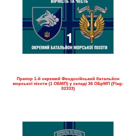
Прапор 1-й окремий Феодосійський батальйон
морської піхоти (1 ОБМП) у складі 36 ОБрМП (Flag-
02333)