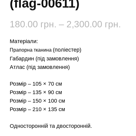
(flag-00611)
Діа
180.00
грн.
–
2,300.00
грн.
цін:
Матеріали:
від
(поліестер)
Прапорна тканина
Габардин
(під замовлення)
180
Атлас
(під замовлення)
до
Розмір
– 105 × 70 см
2,3
Розмір
– 135 × 90 см
Розмір
– 150 × 100 см
Розмір
– 210 × 135 см
Односторонній та двосторонній.