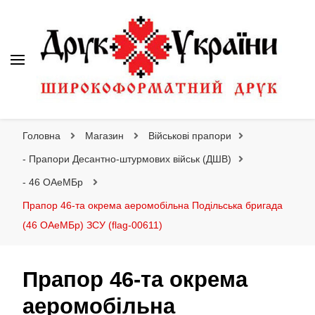
Друк України
Інтернет магазин широкоформатного друку
Головна
Магазин
Військові прапори
- Прапори Десантно-штурмових військ (ДШВ)
- 46 ОАеМБр
Прапор 46-та окрема аеромобільна Подільська бригада
(46 ОАеМБр) ЗСУ (flag-00611)
Прапор 46-та окрема
аеромобільна