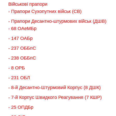
Параметри
Військові прапори
на
можна
- Прапори Сухопутних військ (СВ)
сторінці
вибрати
- Прапори Десантно-штурмових військ (ДШВ)
товару
на
- 68 ОАеМБр
сторінці
товару
- 147 ОАБр
- 237 ОББпС
- 238 ОББпС
- 8 ОРБ
- 231 ОБЛ
- 8-й Десантно-Штурмовий Корпус (8 ДШК)
- 7-й Корпус Швидкого Реагування (7 КШР)
- 25 ОПДБр