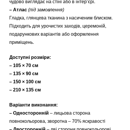
чудово виглядає на стіні або в інтер’єрі.
– Атлас
(під замовлення)
Гладка, глянцева тканина з насиченим блиском.
Підходить для урочистих заходів, церемоній,
подарункових варіантів або оформлення
приміщень.
Доступні розміри:
– 105 × 70 см
– 135 × 90 см
– 150 × 100 см
– 210 × 135 см
Варіанти виконання:
– Односторонній
– лицьова сторона
повнокольорова, зворотна – 70% яскравості
– Двосторонній
– дві сторони повнокольорові,