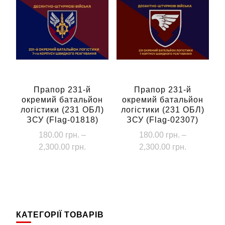
кілька
варіантів.
Параметри
можна
вибрати
на
сторінці
Прапор 231-й
Прапор 231-й
окремий батальйон
окремий батальйон
товару
логістики (231 ОБЛ)
логістики (231 ОБЛ)
ЗСУ (Flag-01818)
ЗСУ (Flag-02307)
180.00
грн.
–
180.00
грн.
–
Діапазон
Діапазон
2,300.00
грн.
2,300.00
грн.
цін:
цін:
Цей
Цей
від
від
товар
товар
180.00 грн.
180.00 грн
має
має
до
до
кілька
кілька
2,300.00 грн.
2,300.00 г
КАТЕГОРІЇ ТОВАРІВ
варіантів.
варіантів.