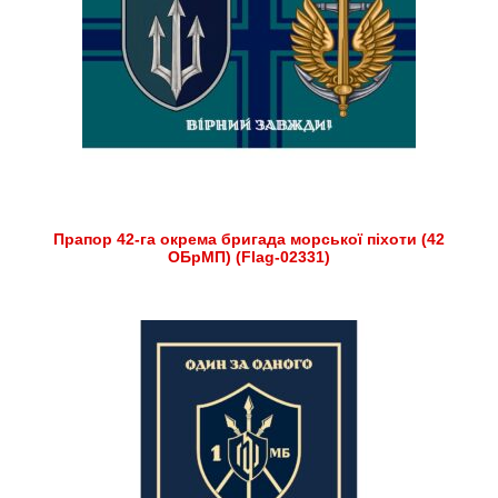
Прапор 42-га окрема бригада морської піхоти (42
ОБрМП) (Flag-02331)