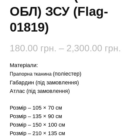
ОБЛ) ЗСУ (Flag-
01819)
Діа
180.00
грн.
–
2,300.00
грн.
цін:
Матеріали:
від
(поліестер)
Прапорна тканина
Габардин
(під замовлення)
180
Атлас
(під замовлення)
до
Розмір
– 105 × 70 см
2,3
Розмір
– 135 × 90 см
Розмір
– 150 × 100 см
Розмір
– 210 × 135 см