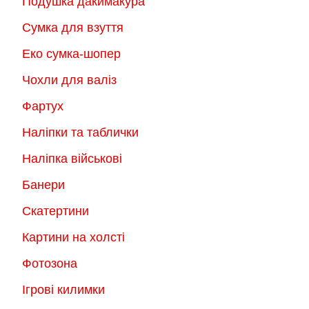
Подушка дакимакура
Сумка для взуття
Еко сумка-шопер
Чохли для валіз
Фартух
Наліпки та таблички
Наліпка військові
Банери
Скатертини
Картини на холсті
Фотозона
Ігрові килимки