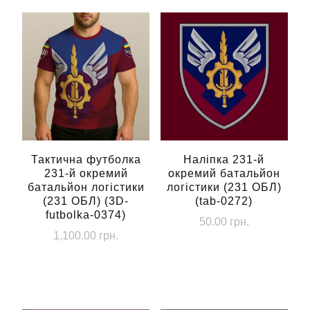
Тактична футболка
Наліпка 231-й
231-й окремий
окремий батальйон
батальйон логістики
логістики (231 ОБЛ)
(231 ОБЛ) (3D-
(tab-0272)
futbolka-0374)
50.00
грн.
1,100.00
грн.
Цей
товар
має