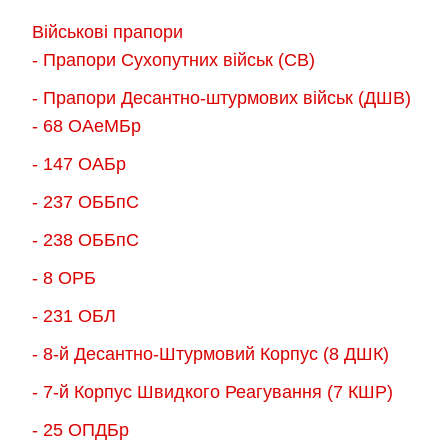
Параметри
Параметри
Військові прапори
можна
можна
- Прапори Сухопутних військ (СВ)
вибрати
вибрати
- Прапори Десантно-штурмових військ (ДШВ)
на
на
- 68 ОАеМБр
сторінці
сторінці
товару
товару
- 147 ОАБр
- 237 ОББпС
- 238 ОББпС
- 8 ОРБ
- 231 ОБЛ
- 8-й Десантно-Штурмовий Корпус (8 ДШК)
- 7-й Корпус Швидкого Реагування (7 КШР)
- 25 ОПДБр