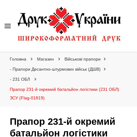
Друк України
Інтернет магазин широкоформатного друку
Головна
Магазин
Військові прапори
- Прапори Десантно-штурмових військ (ДШВ)
- 231 ОБЛ
Прапор 231-й окремий батальйон логістики (231 ОБЛ)
ЗСУ (Flag-01819)
Прапор 231-й окремий
батальйон логістики