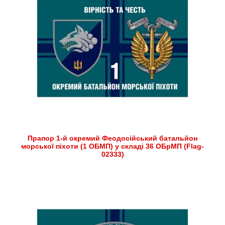
Прапор 1-й окремий Феодосійський батальйон
морської піхоти (1 ОБМП) у складі 36 ОБрМП (Flag-
02333)