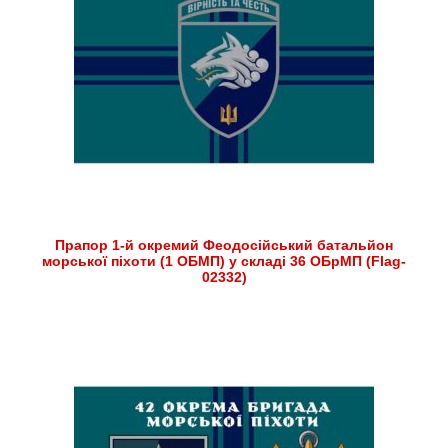
Прапор 1-й окремий Феодосійський батальйон
морської піхоти (1 ОБМП) у складі 36 ОБрМП (Flag-
02332)