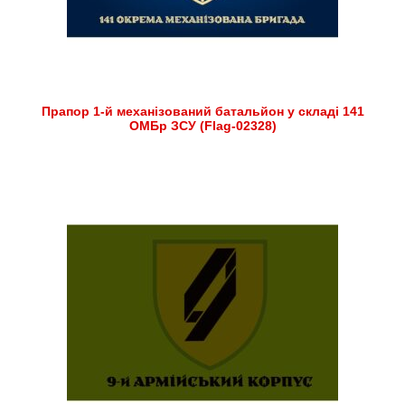
Прапор 1-й механізований батальйон у складі 141
ОМБр ЗСУ (Flag-02328)