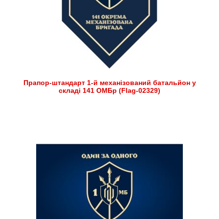
Прапор-штандарт 1-й механізований батальйон у
складі 141 ОМБр (Flag-02329)