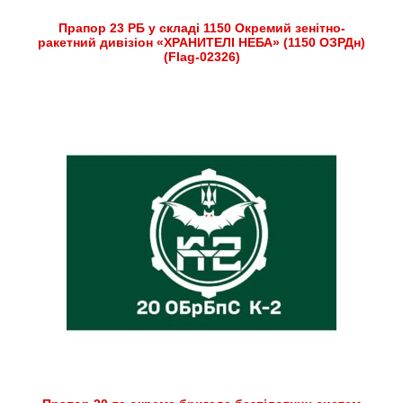
Прапор 23 РБ у складі 1150 Окремий зенітно-
ракетний дивізіон «ХРАНИТЕЛІ НЕБА» (1150 ОЗРДн)
(Flag-02326)