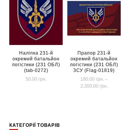
кілька
кілька
2,300.00 грн.
2,300.00 г
варіантів.
варіантів.
Параметри
Параметри
можна
можна
вибрати
вибрати
на
на
сторінці
сторінці
Наліпка 231-й
Прапор 231-й
окремий батальйон
окремий батальйон
товару
товару
логістики (231 ОБЛ)
логістики (231 ОБЛ)
(tab-0272)
ЗСУ (Flag-01819)
50.00
грн.
180.00
грн.
–
Діапазон
2,300.00
грн.
цін:
Цей
від
товар
180.00 грн
має
до
кілька
2,300.00 г
КАТЕГОРІЇ ТОВАРІВ
варіантів.