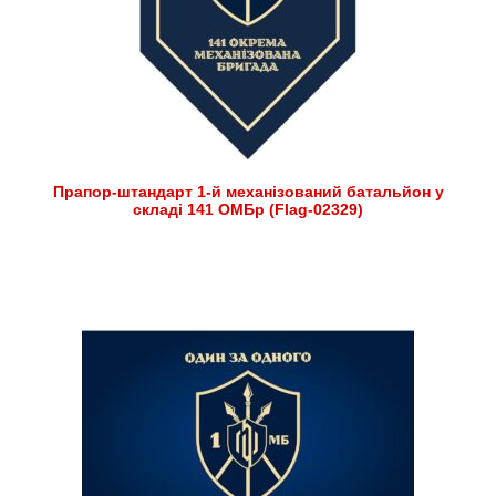
Прапор-штандарт 1-й механізований батальйон у
складі 141 ОМБр (Flag-02329)