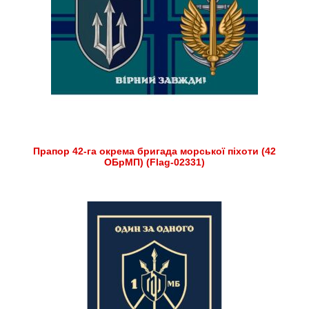
Прапор 42-га окрема бригада морської піхоти (42
ОБрМП) (Flag-02331)