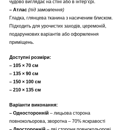
чудово виглядає на стіні або в інтер’єрі.
– Атлас
(під замовлення)
Гладка, глянцева тканина з насиченим блиском.
Підходить для урочистих заходів, церемоній,
подарункових варіантів або оформлення
приміщень.
Доступні розміри:
– 105 × 70 см
– 135 × 90 см
– 150 × 100 см
– 210 × 135 см
Варіанти виконання:
– Односторонній
– лицьова сторона
повнокольорова, зворотна – 70% яскравості
– Двосторонній
– дві сторони повнокольорові,