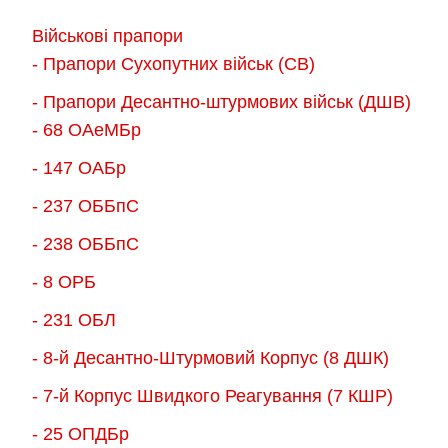
Параметри
Військові прапори
можна
- Прапори Сухопутних військ (СВ)
вибрати
- Прапори Десантно-штурмових військ (ДШВ)
на
- 68 ОАеМБр
сторінці
товару
- 147 ОАБр
- 237 ОББпС
- 238 ОББпС
- 8 ОРБ
- 231 ОБЛ
- 8-й Десантно-Штурмовий Корпус (8 ДШК)
- 7-й Корпус Швидкого Реагування (7 КШР)
- 25 ОПДБр