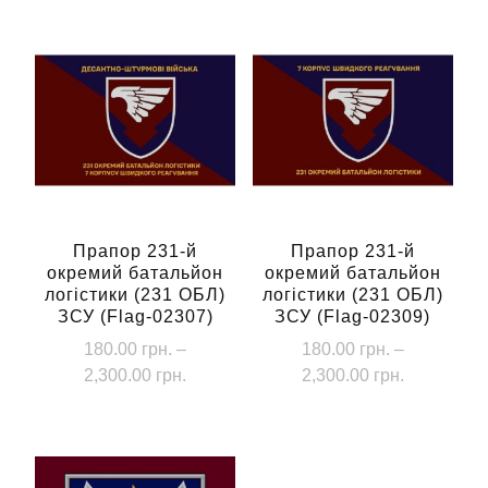
Прапор 231-й
Прапор 231-й
окремий батальйон
окремий батальйон
логістики (231 ОБЛ)
логістики (231 ОБЛ)
ЗСУ (Flag-02307)
ЗСУ (Flag-02309)
180.00
грн.
–
180.00
грн.
–
Діапазон
Діапазон
2,300.00
грн.
2,300.00
грн.
цін:
цін:
Цей
Цей
від
від
товар
товар
180.00 грн.
180.00 грн
має
має
до
до