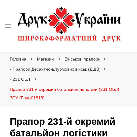
Друк України
Інтернет магазин широкоформатного друку
Головна
Магазин
Військові прапори
- Прапори Десантно-штурмових військ (ДШВ)
- 231 ОБЛ
Прапор 231-й окремий батальйон логістики (231 ОБЛ)
ЗСУ (Flag-01818)
Прапор 231-й окремий
батальйон логістики