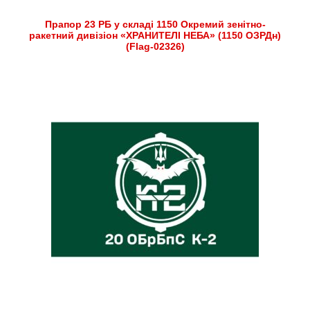
Прапор 23 РБ у складі 1150 Окремий зенітно-
ракетний дивізіон «ХРАНИТЕЛІ НЕБА» (1150 ОЗРДн)
(Flag-02326)