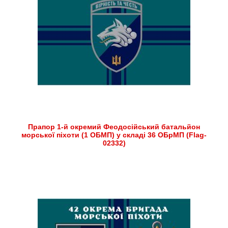
Прапор 1-й окремий Феодосійський батальйон
морської піхоти (1 ОБМП) у складі 36 ОБрМП (Flag-
02332)