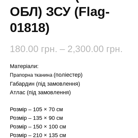
ОБЛ) ЗСУ (Flag-
01818)
Діа
180.00
грн.
–
2,300.00
грн.
цін:
Матеріали:
від
(поліестер)
Прапорна тканина
Габардин
(під замовлення)
180
Атлас
(під замовлення)
до
Розмір
– 105 × 70 см
2,3
Розмір
– 135 × 90 см
Розмір
– 150 × 100 см
Розмір
– 210 × 135 см