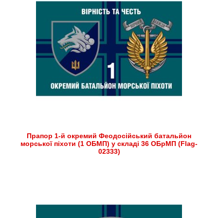
Прапор 1-й окремий Феодосійський батальйон
морської піхоти (1 ОБМП) у складі 36 ОБрМП (Flag-
02333)