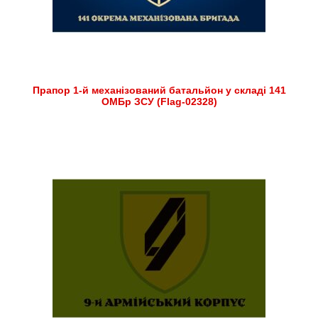
Прапор 1-й механізований батальйон у складі 141
ОМБр ЗСУ (Flag-02328)