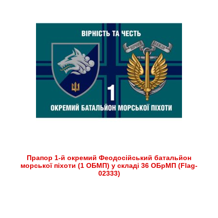
Прапор 1-й окремий Феодосійський батальйон
морської піхоти (1 ОБМП) у складі 36 ОБрМП (Flag-
02333)