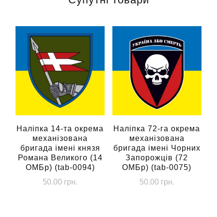
варіантів.
Параметри
можна
вибрати
на
сторінці
товару
Наліпка 14-та окрема
Наліпка 72-га окрема
механізована
механізована
бригада імені князя
бригада імені Чорних
Романа Великого (14
Запорожців (72
ОМБр) (tab-0094)
ОМБр) (tab-0075)
50.00
грн.
50.00
грн.