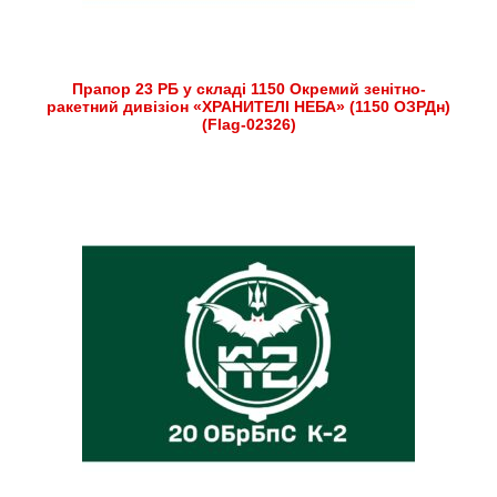
Прапор 23 РБ у складі 1150 Окремий зенітно-
ракетний дивізіон «ХРАНИТЕЛІ НЕБА» (1150 ОЗРДн)
(Flag-02326)