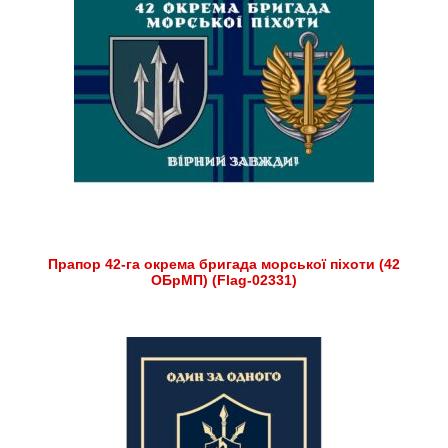
Прапор 42-га окрема бригада морської піхоти (42
ОБрМП) (Flag-02331)