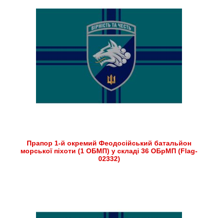
Прапор 1-й окремий Феодосійський батальйон
морської піхоти (1 ОБМП) у складі 36 ОБрМП (Flag-
02332)