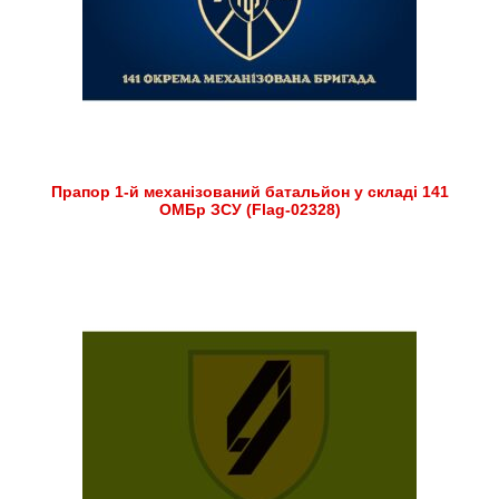
Прапор 1-й механізований батальйон у складі 141
ОМБр ЗСУ (Flag-02328)