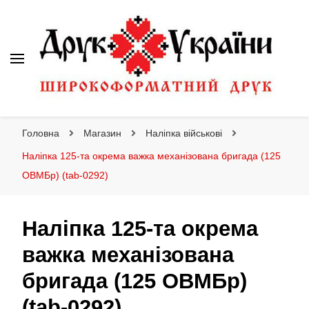
Друк України
Інтернет магазин широкоформатного друку
Головна
Магазин
Наліпка військові
Наліпка 125-та окрема важка механізована бригада (125
ОВМБр) (tab-0292)
Наліпка 125-та окрема
важка механізована
бригада (125 ОВМБр)
(tab-0292)