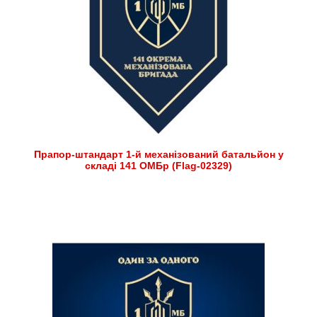
Прапор-штандарт 1-й механізований батальйон у
складі 141 ОМБр (Flag-02329)