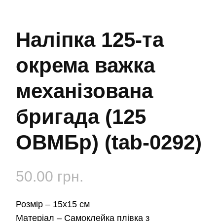
Наліпка 125-та
окрема важка
механізована
бригада (125
ОВМБр) (tab-0292)
50.00
грн.
Розмір –
15х15 см
Матеріал –
Самоклейка плівка з