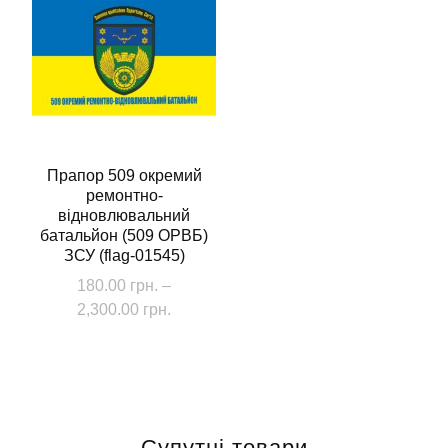
Прапор 509 окремий
ремонтно-
відновлювальний
батальйон (509 ОРВБ)
ЗСУ (flag-01545)
180.00
грн.
–
Діапазон
2,300.00
грн.
цін:
Цей
від
товар
180.00 грн.
має
до
кілька
2,300.00 грн.
Супутні товари