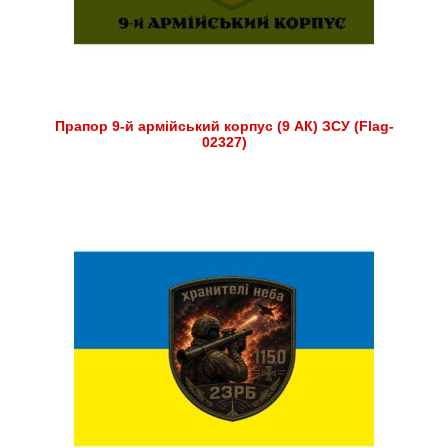
Прапор 9-й армійський корпус (9 АК) ЗСУ (Flag-
02327)