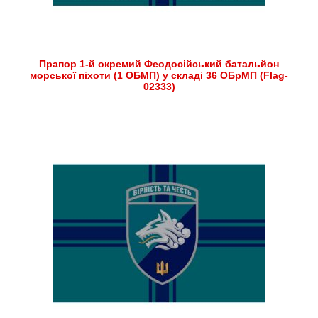
Прапор 1-й окремий Феодосійський батальйон
морської піхоти (1 ОБМП) у складі 36 ОБрМП (Flag-
02333)