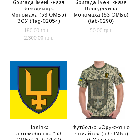
бригада імені князя
бригада імені князя
Володимира
Володимира
Мономаха (53 ОМБр)
Мономаха (53 ОМБр)
ЗСУ (flag-02054)
(tab-0290)
180.00
грн.
–
50.00
грн.
Діапазон
2,300.00
грн.
цін:
Цей
від
товар
180.00 грн.
має
до
кілька
2,300.00 грн.
варіантів.
Параметри
можна
вибрати
на
сторінці
Наліпка
Футболка «Оружжя не
автомобільна “53
знімайте» (53 ОМБр)
товару
ОМБр” (tab-0172)
ЗСУ піксель