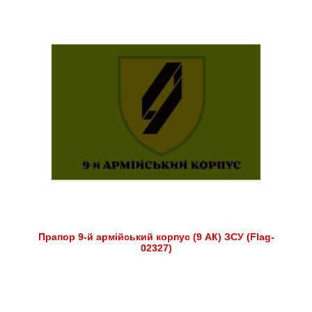
Прапор 9-й армійський корпус (9 АК) ЗСУ (Flag-
02327)