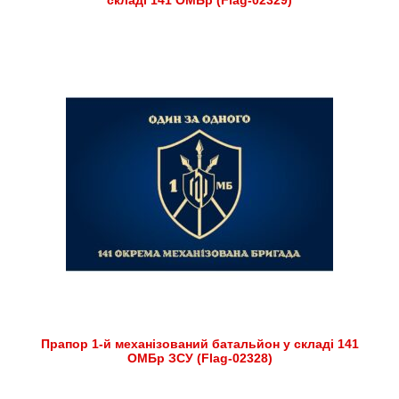
складі 141 ОМБр (Flag-02329)
Прапор 1-й механізований батальйон у складі 141
ОМБр ЗСУ (Flag-02328)