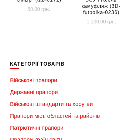
камуфляж (3D-
50.00
грн.
futbolka-0236)
1,100.00
грн.
Цей
товар
має
кілька
КАТЕГОРІЇ ТОВАРІВ
варіантів.
Параметри
Військові прапори
можна
Державні прапори
вибрати
на
Військові штандарти та хоругви
сторінці
Прапори міст, областей та районів
товару
Патріотичні прапори
Прапори країн світу