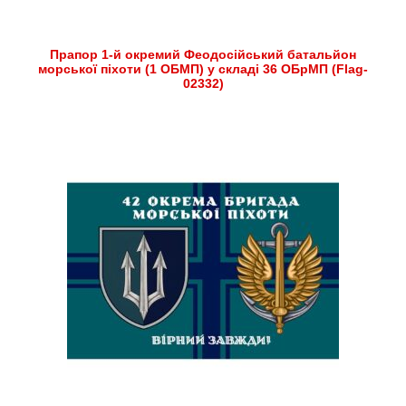
Прапор 1-й окремий Феодосійський батальйон
морської піхоти (1 ОБМП) у складі 36 ОБрМП (Flag-
02332)