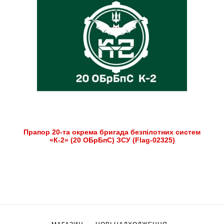
Прапор 20-та окрема бригада безпілотних систем
«К-2» (20 ОБрБпС) ЗСУ (Flag-02325)