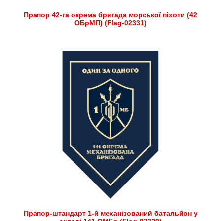
Прапор 42-га окрема бригада морської піхоти (42
ОБрМП) (Flag-02331)
Прапор-штандарт 1-й механізований батальйон у