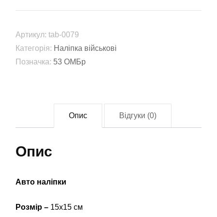
(tab-
0079)
кількість
Артикул:
tab-0079
Категорія:
Наліпка військові
Позначка:
53 ОМБр
Опис
Відгуки (0)
Опис
Авто наліпки
Розмір –
15х15 см