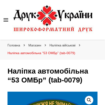
Друк України
Інтернет магазин широкоформатного друку
Головна
Магазин
Наліпка військові
Наліпка автомобільна “53 ОМБр” (tab-0079)
Наліпка автомобільна
“53 ОМБр” (tab-0079)