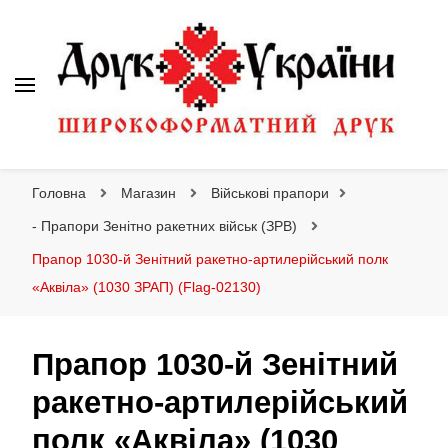
Друк України
Інтернет магазин широкоформатного друку
Головна
Магазин
Військові прапори
- Прапори Зенітно ракетних військ (ЗРВ)
Прапор 1030-й Зенітний ракетно-артилерійський полк
«Аквіла» (1030 ЗРАП) (Flag-02130)
Прапор 1030-й Зенітний
ракетно-артилерійський
полк «Аквіла» (1030