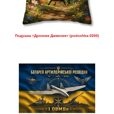
Подушка «Дрончик Джмелик» (podushka-0200)