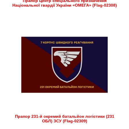
Прапор Центр спеціального призначення
Національної гвардії України «ОМЕГА» (Flag-02308)
Прапор 231-й окремий батальйон логістики (231
ОБЛ) ЗСУ (Flag-02309)