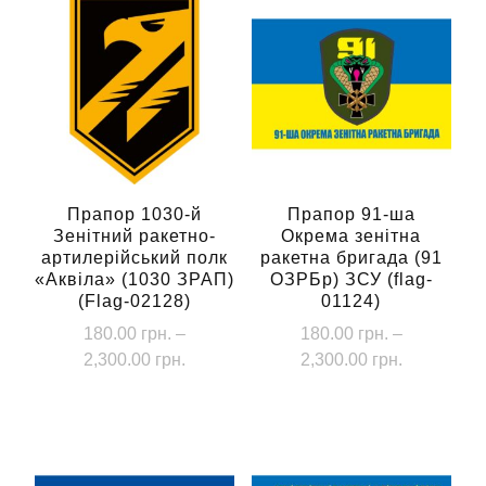
Прапор 1030-й
Прапор 91-ша
Зенітний ракетно-
Окрема зенітна
артилерійський полк
ракетна бригада (91
«Аквіла» (1030 ЗРАП)
ОЗРБр) ЗСУ (flag-
(Flag-02128)
01124)
180.00
грн.
–
180.00
грн.
–
Діапазон
Діапазон
2,300.00
грн.
2,300.00
грн.
цін:
цін:
Цей
Цей
від
від
товар
товар
180.00 грн.
180.00 грн
має
має
до
до