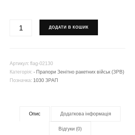
Прапор
ДОДАТИ В КОШИК
1030-
й
Зенітний
ракетно-
Артикул:
flag-02130
артилерійський
Категорія:
- Прапори Зенітно ракетних військ (ЗРВ)
полк
Позначка:
1030 ЗРАП
«Аквіла»
(1030
ЗРАП)
(Flag-
Опис
Додаткова інформація
02130)
кількість
Відгуки (0)