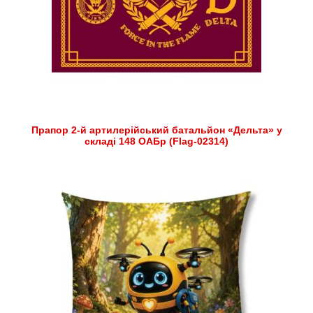
Прапор 2-й артилерійський батальйон «Дельта» у
складі 148 ОАБр (Flag-02314)