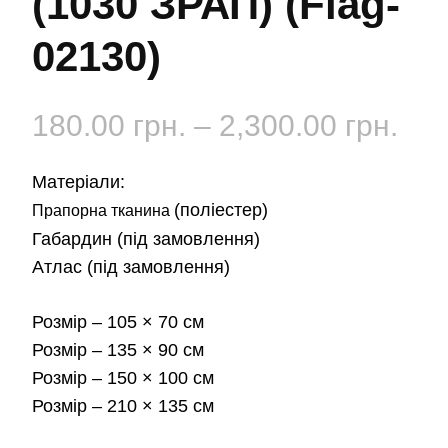
(1030 ЗРАП) (Flag-
02130)
Діа
180.00
грн.
–
2,300.00
грн.
цін:
Матеріали:
від
(поліестер)
Прапорна тканина
Габардин
(під замовлення)
180
Атлас
(під замовлення)
до
Розмір
– 105 × 70 см
2,3
Розмір
– 135 × 90 см
Розмір
– 150 × 100 см
Розмір
– 210 × 135 см