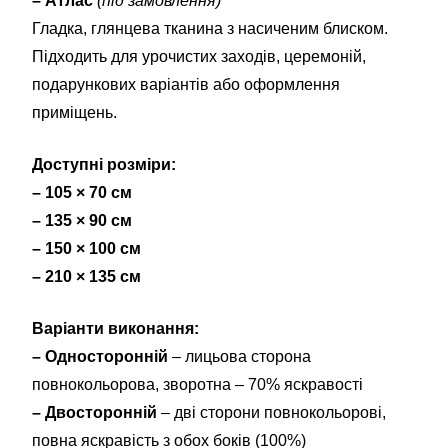
– Атлас
(під замовлення)
Гладка, глянцева тканина з насиченим блиском.
Підходить для урочистих заходів, церемоній,
подарункових варіантів або оформлення
приміщень.
Доступні розміри:
– 105 × 70 см
– 135 × 90 см
– 150 × 100 см
– 210 × 135 см
Варіанти виконання:
– Односторонній
– лицьова сторона
повнокольорова, зворотна – 70% яскравості
– Двосторонній
– дві сторони повнокольорові,
повна яскравість з обох боків (100%)