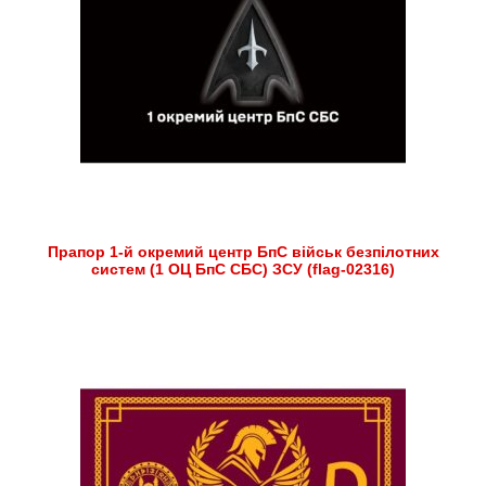
Прапор 1-й окремий центр БпС військ безпілотних
систем (1 ОЦ БпС СБС) ЗСУ (flag-02316)