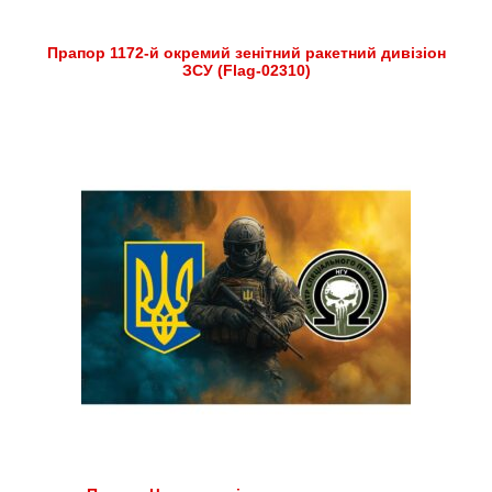
Прапор 1172-й окремий зенітний ракетний дивізіон
ЗСУ (Flag-02310)