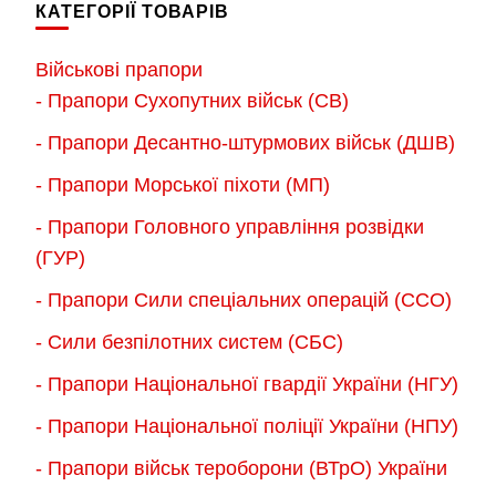
КАТЕГОРІЇ ТОВАРІВ
варіантів.
варіантів.
Параметри
Параметри
Військові прапори
можна
можна
- Прапори Сухопутних військ (СВ)
вибрати
вибрати
- Прапори Десантно-штурмових військ (ДШВ)
на
на
сторінці
сторінці
- Прапори Морської піхоти (МП)
товару
товару
- Прапори Головного управління розвідки
(ГУР)
- Прапори Сили спеціальних операцій (ССО)
- Сили безпілотних систем (СБС)
- Прапори Національної гвардії України (НГУ)
- Прапори Національної поліції України (НПУ)
- Прапори військ тероборони (ВТрО) України