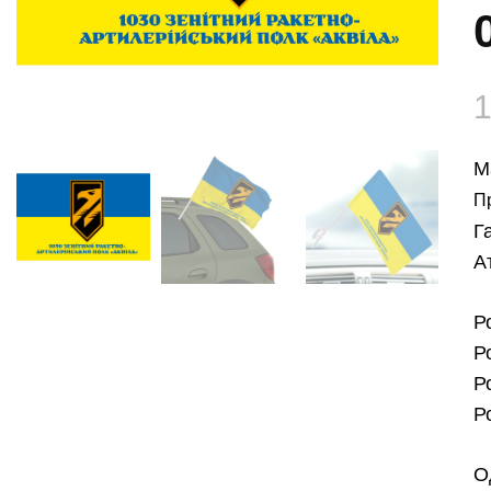
М
П
Г
А
Р
Р
Р
Р
О