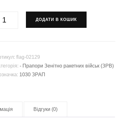
рапор
ДОДАТИ В КОШИК
030-
енітний
акетно-
ртикул:
flag-02129
ртилерійський
атегорія:
- Прапори Зенітно ракетних військ (ЗРВ)
олк
означка:
1030 ЗРАП
Аквіла»
1030
РАП)
lag-
мація
Відгуки (0)
2129)
лькість