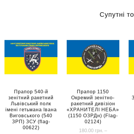
Супутні т
Прапор 540-й
Прапор 1150
зенітний ракетний
Окремий зенітно-
Львівський полк
ракетний дивізіон
імені гетьмана Івана
«ХРАНИТЕЛІ НЕБА»
Виговського (540
(1150 ОЗРДн) (Flag-
ЗРП) ЗСУ (flag-
02124)
00622)
180.00
грн.
–