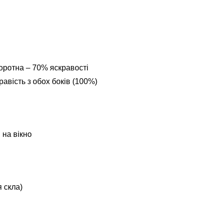
оротна – 70% яскравості
авість з обох боків (100%)
 на вікно
 скла)