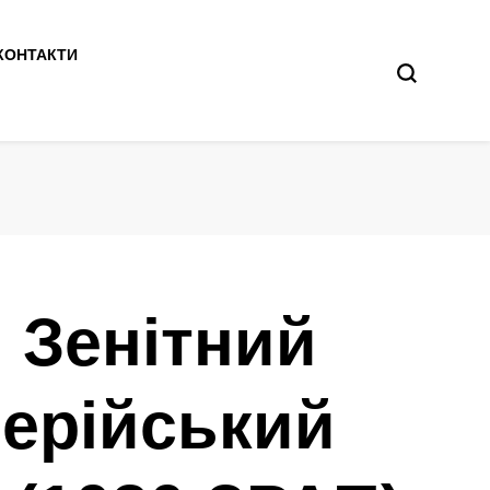
КОНТАКТИ
 Зенітний
лерійський