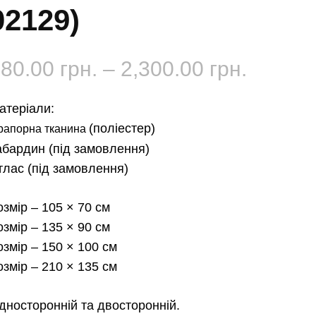
02129)
Діапаз
180.00
грн.
–
2,300.00
грн.
цін:
атеріали:
від
(поліестер)
рапорна тканина
абардин
(під замовлення)
180.00 
тлас
(під замовлення)
до
озмір
– 105 × 70 см
2,300.0
озмір
– 135 × 90 см
озмір
– 150 × 100 см
озмір
– 210 × 135 см
дносторонній та двосторонній.