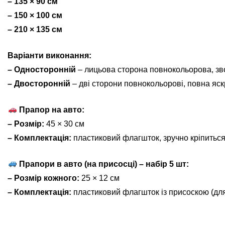
– 135 × 90 см
– 150 × 100 см
– 210 × 135 см
Варіанти виконання:
– Односторонній
– лицьова сторона повнокольорова, зв
– Двосторонній
– дві сторони повнокольорові, повна яскр
Прапор на авто:
– Розмір:
45 × 30 см
– Комплектація:
пластиковий флагшток, зручно кріпиться
Прапори в авто (на присосці) – набір 5 шт:
– Розмір кожного:
25 × 12 см
– Комплектація:
пластиковий флагшток із присоскою (для