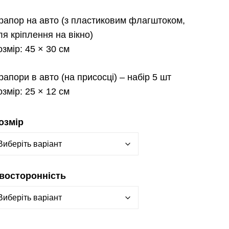
рапор на авто
(з пластиковим флагштоком,
ля кріплення на вікно)
озмір:
45 × 30 см
рапори в авто
(на присосці) – набір 5 шт
озмір:
25 × 12 см
озмір
восторонність