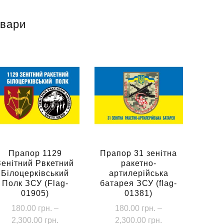
овари
Прапор 1129
Прапор 31 зенітна
Зенітний Рвкетний
ракетно-
Білоцерківський
артилерійська
Полк ЗСУ (Flag-
батарея ЗСУ (flag-
01905)
01381)
180.00
грн.
–
180.00
грн.
–
Діапазон
Діапазон
2,300.00
грн.
2,300.00
грн.