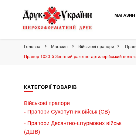
Друк України
МАГАЗИН
Друк України
Інтернет магазин широкоформатного друку
Головна
Магазин
Військові прапори
- Прап
Прапор 1030-й Зенітний ракетно-артилерійський полк «
КАТЕГОРІЇ ТОВАРІВ
Військові прапори
- Прапори Сухопутних військ (СВ)
- Прапори Десантно-штурмових військ
(ДШВ)