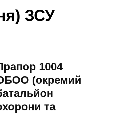
ня) ЗСУ
Прапор 1004
ОБОО (окремий
батальйон
охорони та