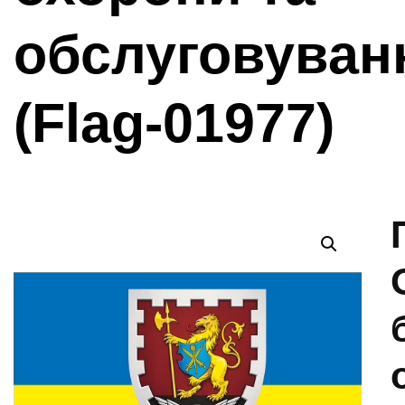
обслуговуван
(Flag-01977)