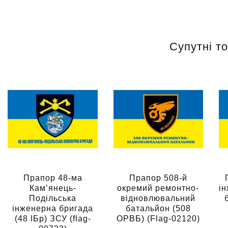
Супутні т
Прапор 48-ма
Прапор 508-й
Кам’янець-
окремий ремонтно-
і
Подільська
відновлювальний
інженерна бригада
батальйон (508
(48 ІБр) ЗСУ (flag-
ОРВБ) (Flag-02120)