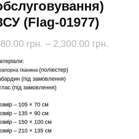
обслуговування)
ЗСУ (Flag-01977)
Діапаз
180.00
грн.
–
2,300.00
грн.
цін:
атеріали:
від
(поліестер)
рапорна тканина
абардин
(під замовлення)
180.00 
тлас
(під замовлення)
до
озмір
– 105 × 70 см
2,300.0
озмір
– 135 × 90 см
озмір
– 150 × 100 см
озмір
– 210 × 135 см