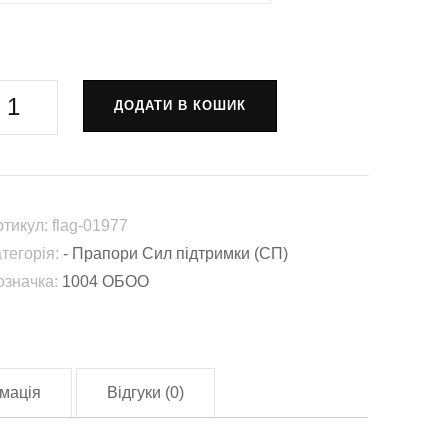
рапор
ДОДАТИ В КОШИК
004
БОО
окремий
атальйон
ртикул:
flag-01977
хорони
атегорія:
- Прапори Сил підтримки (СП)
а
означка:
1004 ОБОО
бслуговування)
СУ
lag-
1977)
мація
Відгуки (0)
лькість