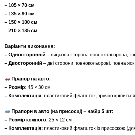
– 105 × 70 см
– 135 × 90 см
– 150 × 100 см
– 210 × 135 см
Варіанти виконання:
– Односторонній
– лицьова сторона повнокольорова, зв
– Двосторонній
– дві сторони повнокольорові, повна яскр
Прапор на авто:
– Розмір:
45 × 30 см
– Комплектація:
пластиковий флагшток, зручно кріпиться
Прапори в авто (на присосці) – набір 5 шт:
– Розмір кожного:
25 × 12 см
– Комплектація:
пластиковий флагшток із присоскою (для