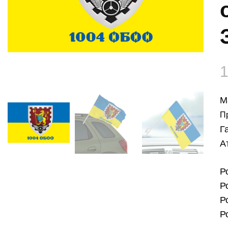
М
П
Г
А
Р
Р
Р
Р