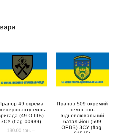
овари
Прапор 49 окрема
Прапор 509 окремий
нженерно-штурмова
ремонтно-
бригада (49 ОІШБ)
відновлювальний
ЗСУ (flag-00989)
батальйон (509
ОРВБ) ЗСУ (flag-
180.00
грн.
–