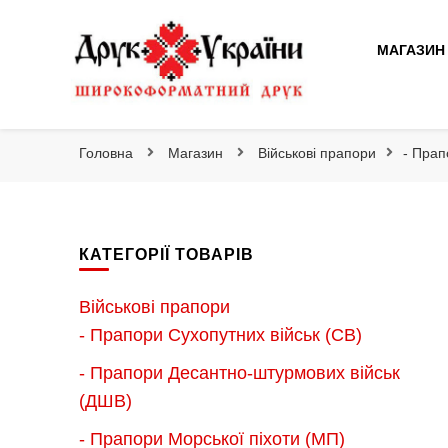
Друк України
МАГАЗИН
Друк України
Інтернет магазин широкоформатного друку
Головна
Магазин
Військові прапори
- Прап
КАТЕГОРІЇ ТОВАРІВ
Військові прапори
- Прапори Сухопутних військ (СВ)
- Прапори Десантно-штурмових військ
(ДШВ)
- Прапори Морської піхоти (МП)