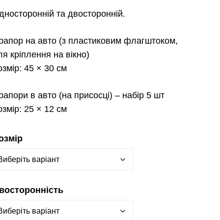
дносторонній та двосторонній.
рапор на авто
(з пластиковим флагштоком,
ля кріплення на вікно)
озмір:
45 × 30 см
рапори в авто
(на присосці) – набір 5 шт
озмір:
25 × 12 см
озмір
восторонність