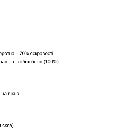
оротна – 70% яскравості
авість з обох боків (100%)
 на вікно
 скла)