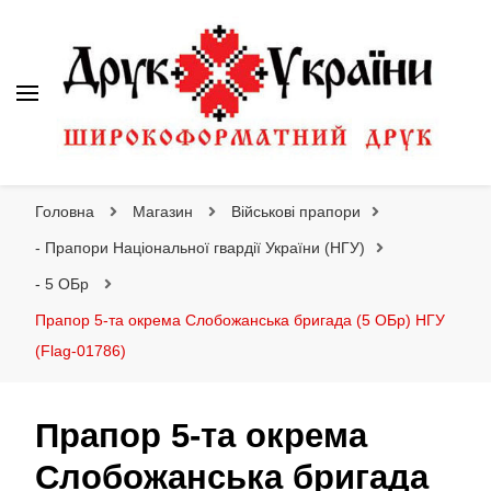
Друк України
Інтернет магазин широкоформатного друку
Головна
Магазин
Військові прапори
- Прапори Національної гвардії України (НГУ)
- 5 ОБр
Прапор 5-та окрема Слобожанська бригада (5 ОБр) НГУ
(Flag-01786)
Прапор 5-та окрема
Слобожанська бригада