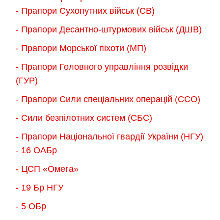
можна
- Прапори Сухопутних військ (СВ)
вибрати
- Прапори Десантно-штурмових військ (ДШВ)
на
сторінці
- Прапори Морської піхоти (МП)
товару
- Прапори Головного управління розвідки
(ГУР)
- Прапори Сили спеціальних операцій (ССО)
- Сили безпілотних систем (СБС)
- Прапори Національної гвардії України (НГУ)
- 16 ОАБр
- ЦСП «Омега»
- 19 Бр НГУ
- 5 ОБр