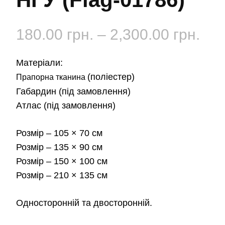
Діа
180.00
грн.
–
2,300.00
грн.
цін:
Матеріали:
від
(поліестер)
Прапорна тканина
Габардин
(під замовлення)
180
Атлас
(під замовлення)
до
Розмір
– 105 × 70 см
2,3
Розмір
– 135 × 90 см
Розмір
– 150 × 100 см
Розмір
– 210 × 135 см
Односторонній та двосторонній.