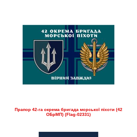
Прапор 42-га окрема бригада морської піхоти (42
ОБрМП) (Flag-02331)