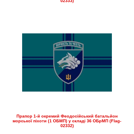
02333)
Прапор 1-й окремий Феодосійський батальйон
морської піхоти (1 ОБМП) у складі 36 ОБрМП (Flag-
02332)