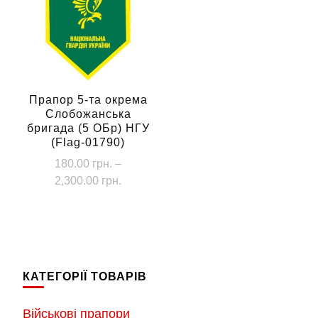
Прапор 5-та окрема
Слобожанська
бригада (5 ОБр) НГУ
(Flag-01790)
180.00
грн.
–
Діапазон
2,300.00
грн.
цін:
Цей
від
товар
180.00 грн.
має
до
кілька
2,300.00 грн.
КАТЕГОРІЇ ТОВАРІВ
варіантів.
Параметри
Військові прапори