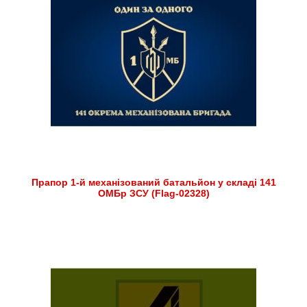
Прапор 1-й механізований батальйон у складі 141
ОМБр ЗСУ (Flag-02328)