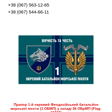
+38 (067) 563-12-65
+38 (067) 544-66-11
Прапор 1-й окремий Феодосійський батальйон
морської піхоти (1 ОБМП) у складі 36 ОБрМП (Flag-