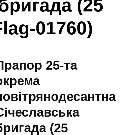
бригада (25
lag-01760)
Прапор 25-та
окрема
повітрянодесантна
Січеславська
бригада (25