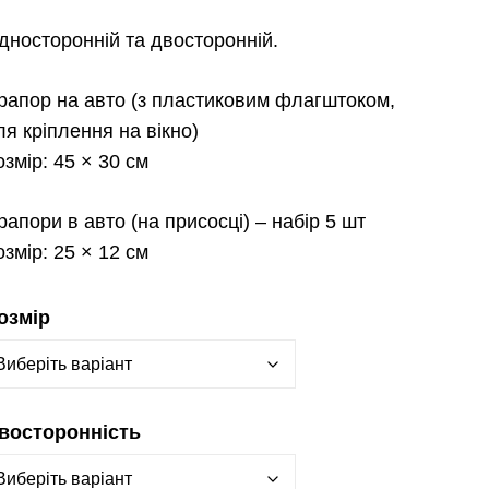
дносторонній та двосторонній.
рапор на авто
(з пластиковим флагштоком,
ля кріплення на вікно)
озмір:
45 × 30 см
рапори в авто
(на присосці) – набір 5 шт
озмір:
25 × 12 см
озмір
восторонність