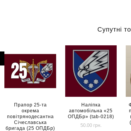
Супутні т
Прапор 25-та
Наліпка
окрема
автомобільна «25
повітрянодесантна
ОПДБр» (tab-0218)
Січеславська
50.00
грн.
бригада (25 ОПДБр)