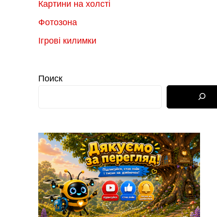
Картини на холсті
Фотозона
Ігрові килимки
Поиск