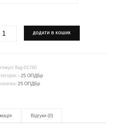
рапор
ДОДАТИ В КОШИК
5-
а
крема
овітрянодесантна
ртикул:
flag-01760
ічеславська
атегорія:
- 25 ОПДБр
ригада
означка:
25 ОПДБр
25
ПДБр)
СУ
lag-
мація
Відгуки (0)
1760)
лькість