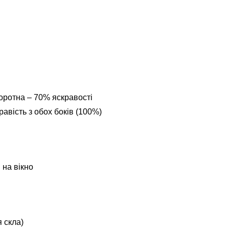
оротна – 70% яскравості
авість з обох боків (100%)
 на вікно
 скла)