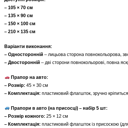
– 105 × 70 см
– 135 × 90 см
– 150 × 100 см
– 210 × 135 см
Варіанти виконання:
– Односторонній
– лицьова сторона повнокольорова, зв
– Двосторонній
– дві сторони повнокольорові, повна яскр
Прапор на авто:
– Розмір:
45 × 30 см
– Комплектація:
пластиковий флагшток, зручно кріпиться
Прапори в авто (на присосці) – набір 5 шт:
– Розмір кожного:
25 × 12 см
– Комплектація:
пластиковий флагшток із присоскою (для