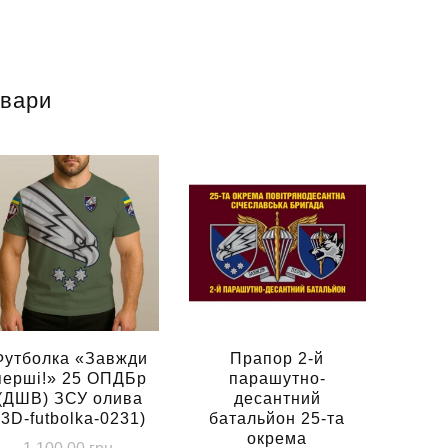
овари
Футболка «Завжди
Прапор 2-й
перші!» 25 ОПДБр
парашутно-
(ДШВ) ЗСУ олива
десантний
(3D-futbolka-0231)
батальйон 25-та
окрема