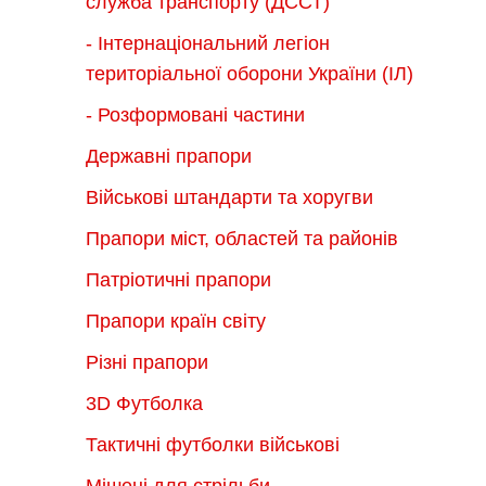
служба транспорту (ДССТ)
- Інтернаціональний легіон
територіальної оборони України (ІЛ)
- Розформовані частини
Державні прапори
Військові штандарти та хоругви
Прапори міст, областей та районів
Патріотичні прапори
Прапори країн світу
Різні прапори
3D Футболка
Тактичні футболки військові
Мішені для стрільби