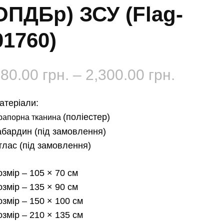
ОПДБр) ЗСУ (Flag-
01760)
Діапаз
180.00
грн.
–
2,300.00
грн.
цін:
атеріали:
від
(поліестер)
рапорна тканина
абардин
(під замовлення)
180.00 
тлас
(під замовлення)
до
озмір
– 105 × 70 см
2,300.0
озмір
– 135 × 90 см
озмір
– 150 × 100 см
озмір
– 210 × 135 см