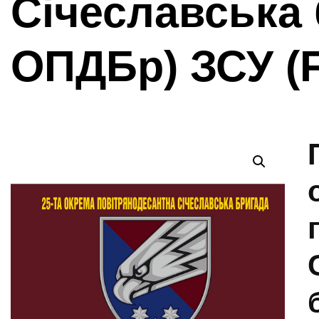
Січеславська 
ОПДБр) ЗСУ (F