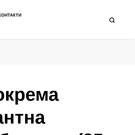
КОНТАКТИ
окрема
антна