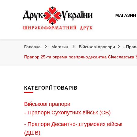
Друк України
МАГАЗИН
Друк України
Інтернет магазин широкоформатного друку
Головна
Магазин
Військові прапори
- Прап
Прапор 25-та окрема повітрянодесантна Січеславська 
КАТЕГОРІЇ ТОВАРІВ
Військові прапори
- Прапори Сухопутних військ (СВ)
- Прапори Десантно-штурмових військ
(ДШВ)