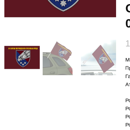
М
П
Г
А
Р
Р
Р
Р