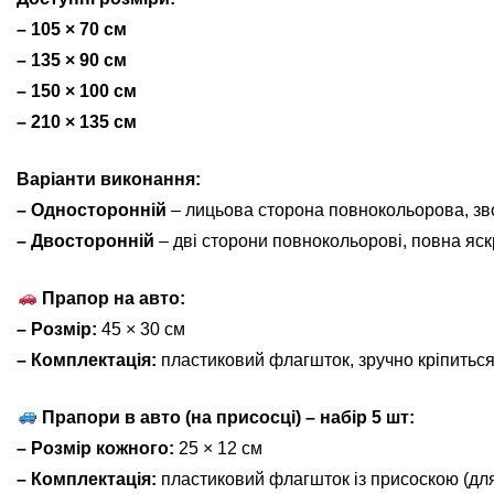
– 105 × 70 см
– 135 × 90 см
– 150 × 100 см
– 210 × 135 см
Варіанти виконання:
– Односторонній
– лицьова сторона повнокольорова, зв
– Двосторонній
– дві сторони повнокольорові, повна яскр
Прапор на авто:
– Розмір:
45 × 30 см
– Комплектація:
пластиковий флагшток, зручно кріпиться
Прапори в авто (на присосці) – набір 5 шт:
– Розмір кожного:
25 × 12 см
– Комплектація:
пластиковий флагшток із присоскою (для