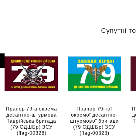
Супутні т
Прапор 79-а окрема
Прапор 79-тої
П
десантно-штурмова
окремої десантно-
д
Таврійська бригада
штурмової бригади
Т
(79 ОДШБр) ЗСУ
(79 ОДШБр) ЗСУ
(flag-00328)
(flag-00323)