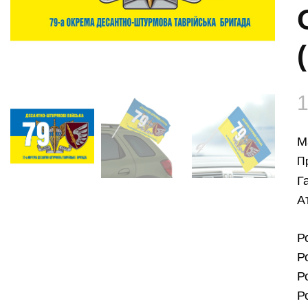
М
П
Г
А
Р
Р
Р
Р