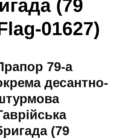
игада (79
lag-01627)
Прапор 79-а
окрема десантно-
штурмова
Таврійська
бригада (79