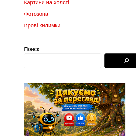
Картини на холсті
Фотозона
Ігрові килимки
Поиск