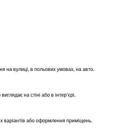
лькість
ня на вулиці, в польових умовах, на авто.
глядає на стіні або в інтер’єрі.
их варіантів або оформлення приміщень.