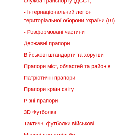
служба транспорту (ДССТ)
- Інтернаціональний легіон
територіальної оборони України (ІЛ)
- Розформовані частини
Державні прапори
Військові штандарти та хоругви
Прапори міст, областей та районів
Патріотичні прапори
Прапори країн світу
Різні прапори
3D Футболка
Тактичні футболки військові
Мішені для стрільби