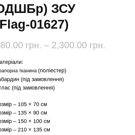
ОДШБр) ЗСУ
(Flag-01627)
Діапаз
180.00
грн.
–
2,300.00
грн.
цін:
атеріали:
від
(поліестер)
рапорна тканина
абардин
(під замовлення)
180.00 
тлас
(під замовлення)
до
озмір
– 105 × 70 см
2,300.0
озмір
– 135 × 90 см
озмір
– 150 × 100 см
озмір
– 210 × 135 см