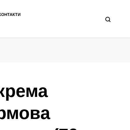
КОНТАКТИ
крема
рмова