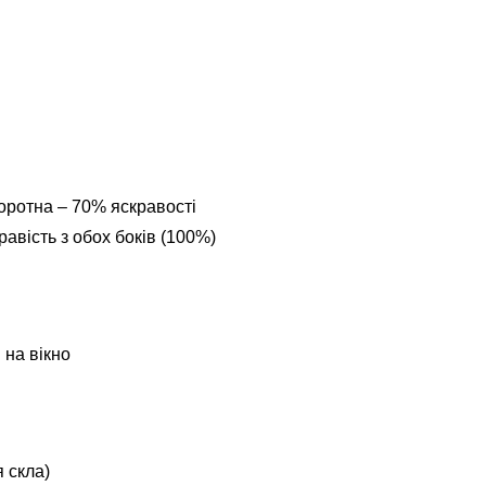
оротна – 70% яскравості
авість з обох боків (100%)
 на вікно
 скла)