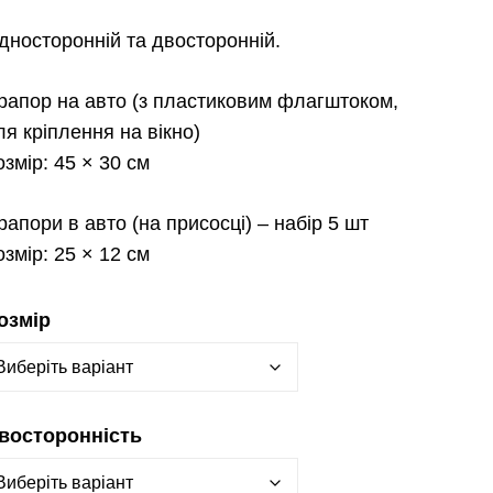
дносторонній та двосторонній.
рапор на авто
(з пластиковим флагштоком,
ля кріплення на вікно)
озмір:
45 × 30 см
рапори в авто
(на присосці) – набір 5 шт
озмір:
25 × 12 см
озмір
восторонність