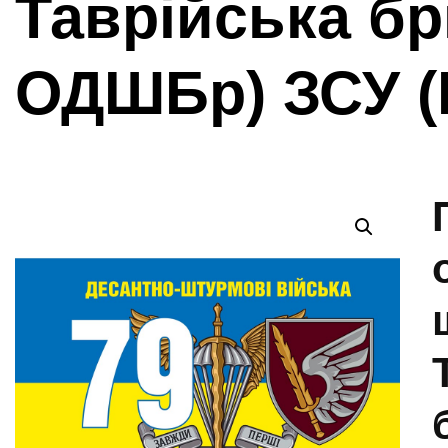
Таврійська бр
ОДШБр) ЗСУ (F