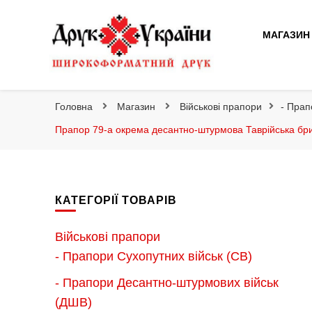
Друк України
МАГАЗИН
Друк України
Інтернет магазин широкоформатного друку
Головна
Магазин
Військові прапори
- Прап
Прапор 79-а окрема десантно-штурмова Таврійська бр
КАТЕГОРІЇ ТОВАРІВ
Військові прапори
- Прапори Сухопутних військ (СВ)
- Прапори Десантно-штурмових військ
(ДШВ)