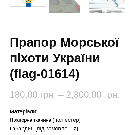
Прапор Морської
піхоти України
(flag-01614)
Діа
180.00
грн.
–
2,300.00
грн.
цін:
Матеріали:
від
(поліестер)
Прапорна тканина
Габардин
(під замовлення)
180