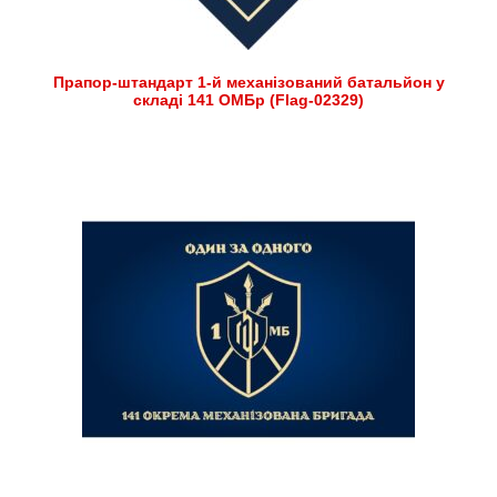
Прапор-штандарт 1-й механізований батальйон у
складі 141 ОМБр (Flag-02329)