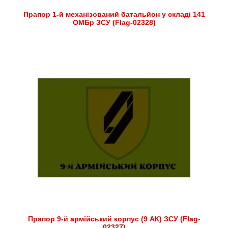
Прапор 1-й механізований батальйон у складі 141
ОМБр ЗСУ (Flag-02328)
Прапор 9-й армійський корпус (9 АК) ЗСУ (Flag-
02327)