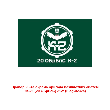
Прапор 20-та окрема бригада безпілотних систем
«К-2» (20 ОБрБпС) ЗСУ (Flag-02325)