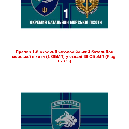
Прапор 1-й окремий Феодосійський батальйон
морської піхоти (1 ОБМП) у складі 36 ОБрМП (Flag-
02333)