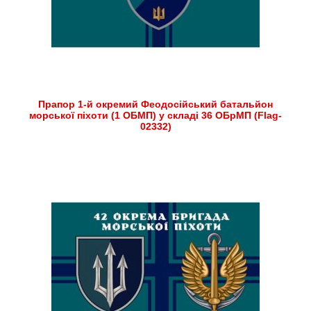
Прапор 1-й окремий Феодосійський батальйон
морської піхоти (1 ОБМП) у складі 36 ОБрМП (Flag-
02332)