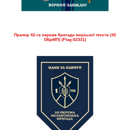
Прапор 42-га окрема бригада морської піхоти (42
ОБрМП) (Flag-02331)