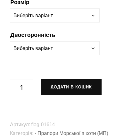
Розмір
Двосторонність
Прапор
ДОДАТИ В КОШИК
Морської
піхоти
України
(flag-
Артикул:
flag-01614
01614)
Категорія:
- Прапори Морської піхоти (МП)
кількість