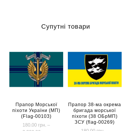
Супутні товари
Прапор Морської
Прапор 38-ма окрема
піхоти України (МП)
бригада морської
(Flag-00103)
піхоти (38 ОБрМП)
ЗСУ (flag-00269)
180.00
грн.
–
180.00
грн.
–