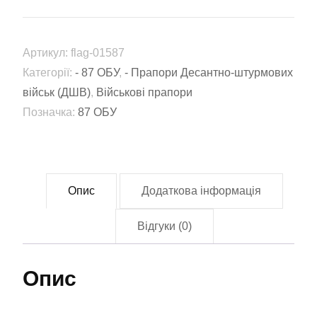
окремий
батальйон
Артикул:
flag-01587
управління
Категорії:
- 87 ОБУ
,
- Прапори Десантно-штурмових
(87
військ (ДШВ)
,
Військові прапори
ОБУ)
Позначка:
87 ОБУ
ЗСУ
(flag-
01587)
кількість
Опис
Додаткова інформація
Відгуки (0)
Опис