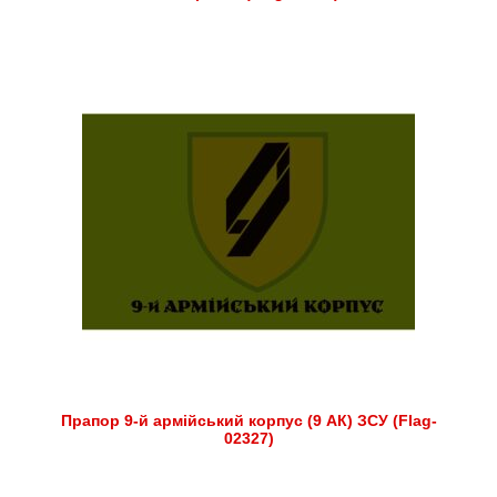
Прапор 9-й армійський корпус (9 АК) ЗСУ (Flag-
02327)