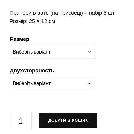
Прапори в авто
(на присосці) – набір 5 шт
Розмір:
25 × 12 см
Размер
Двухстороность
Прапор
ДОДАТИ В КОШИК
87-
й