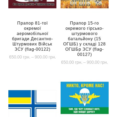
Прапор 81-тої
Прапор 15-го
окремої
окремого гірсько-
аеромобільної
штурмового
бригади Десантно-
батальйону (15
Штурмових Військ
ОГШБ) у складі 128
ЗСУ (flag-00122)
ОГШБр ЗСУ (flag-
00127)
Діапазон
650.00
грн.
–
900.00
грн.
Діап
650.00
грн.
–
900.00
грн.
цін:
Цей
цін:
від
Цей
товар
від
650.00 грн.
товар
має
650.
до
має
до
кілька
900.00 грн.
кілька
900.
варіантів.
варіантів.
Параметри
Параметри
можна
можна