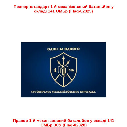
Прапор-штандарт 1-й механізований батальйон у
складі 141 ОМБр (Flag-02329)
Прапор 1-й механізований батальйон у складі 141
ОМБр ЗСУ (Flag-02328)