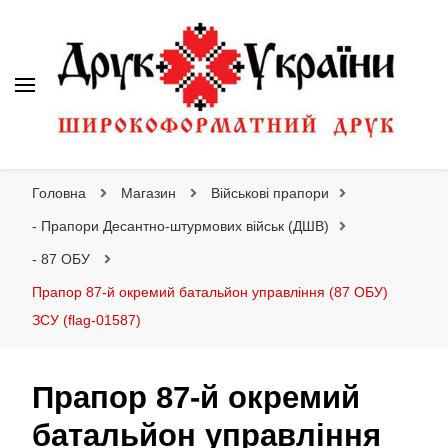
Друк України
Інтернет магазин широкоформатного друку
Головна
Магазин
Військові прапори
- Прапори Десантно-штурмових військ (ДШВ)
- 87 ОБУ
Прапор 87-й окремий батальйон управління (87 ОБУ)
ЗСУ (flag-01587)
Прапор 87-й окремий
батальйон управління