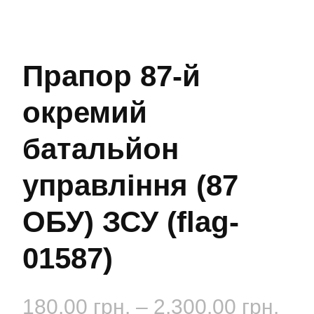
Прапор 87-й
окремий
батальйон
управління (87
ОБУ) ЗСУ (flag-
01587)
Діа
180.00
грн.
–
2,300.00
грн.