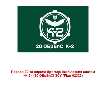
Прапор 20-та окрема бригада безпілотних систем
«К-2» (20 ОБрБпС) ЗСУ (Flag-02325)