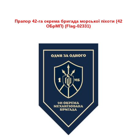
Прапор 42-га окрема бригада морської піхоти (42
ОБрМП) (Flag-02331)