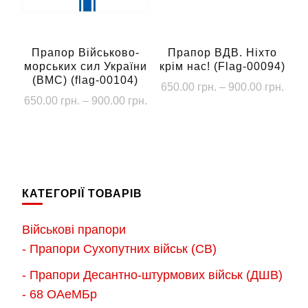
вибрати
вибрати
на
на
сторінці
сторінці
Прапор Військово-
Прапор ВДВ. Ніхто
товару
морських сил України
крім нас! (Flag-00094)
товару
(ВМС) (flag-00104)
Діап
650.00
грн.
–
900.00
грн.
Діапазон
650.00
грн.
–
900.00
грн.
цін:
Цей
цін:
від
Цей
товар
від
650.
товар
має
650.00 грн.
до
має
до
кілька
900.
кілька
900.00 грн.
варіантів.
КАТЕГОРІЇ ТОВАРІВ
варіантів.
Параметри
Параметри
можна
Військові прапори
можна
вибрати
- Прапори Сухопутних військ (СВ)
вибрати
на
- Прапори Десантно-штурмових військ (ДШВ)
на
сторінці
- 68 ОАеМБр
сторінці
товару