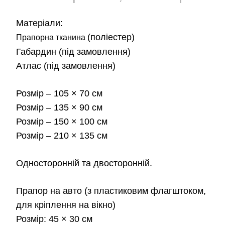
цін:
Матеріали:
від
(поліестер)
Прапорна тканина
Габардин
(під замовлення)
180
Атлас
(під замовлення)
до
Розмір
– 105 × 70 см
2,3
Розмір
– 135 × 90 см
Розмір
– 150 × 100 см
Розмір
– 210 × 135 см
Односторонній та двосторонній.
Прапор на авто
(з пластиковим флагштоком,
для кріплення на вікно)
Розмір:
45 × 30 см