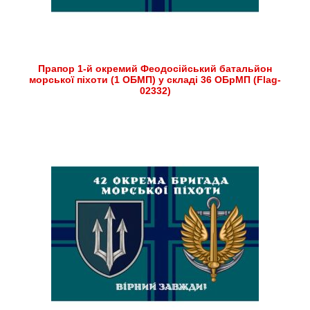
Прапор 1-й окремий Феодосійський батальйон
морської піхоти (1 ОБМП) у складі 36 ОБрМП (Flag-
02332)