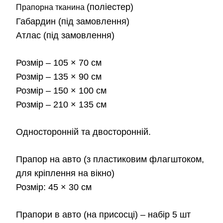
від
(поліестер)
Прапорна тканина
Габардин
(під замовлення)
180
Атлас
(під замовлення)
до
Розмір
– 105 × 70 см
2,3
Розмір
– 135 × 90 см
Розмір
– 150 × 100 см
Розмір
– 210 × 135 см
Односторонній та двосторонній.
Прапор на авто
(з пластиковим флагштоком,
для кріплення на вікно)
Розмір:
45 × 30 см
Прапори в авто
(на присосці) – набір 5 шт