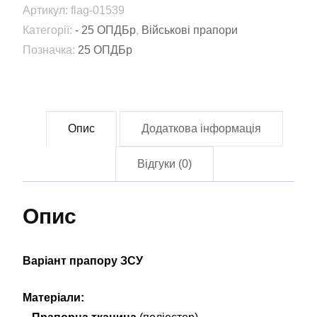
Артикул:
flag-01539
батальйон
Категорії:
- 25 ОПДБр
,
Військові прапори
25-
Позначка:
25 ОПДБр
та
окрема
повітрянодесантна
Січеславська
Опис
Додаткова інформація
бригада
(25
Відгуки (0)
ОПДБр)
ЗСУ
Опис
(flag-
01539)
кількість
Варіант прапору ЗСУ
Матеріали: