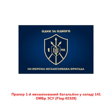
Прапор 1-й механізований батальйон у складі 141
ОМБр ЗСУ (Flag-02328)