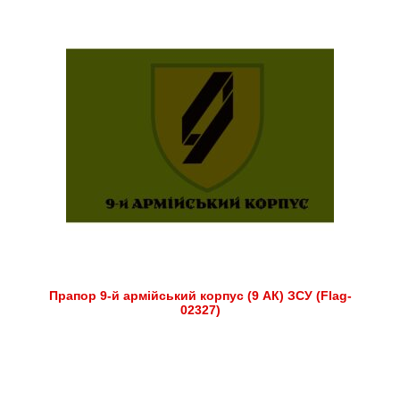
Прапор 9-й армійський корпус (9 АК) ЗСУ (Flag-
02327)