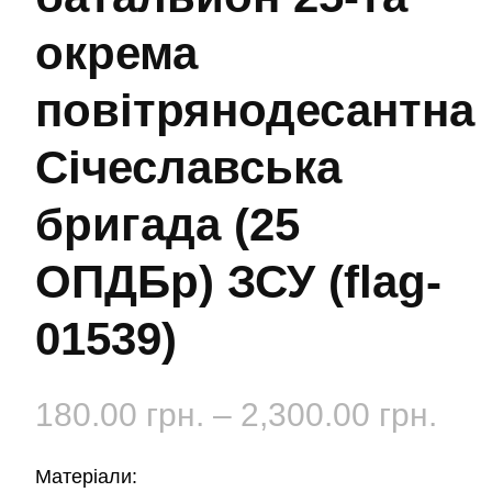
окрема
повітрянодесантна
Січеславська
бригада (25
ОПДБр) ЗСУ (flag-
01539)
Діа
180.00
грн.
–
2,300.00
грн.
цін:
Матеріали: