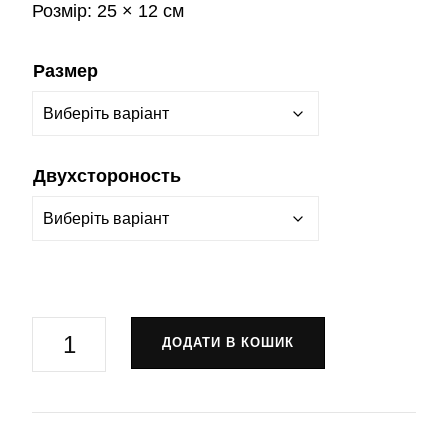
Розмір:
25 × 12 см
Размер
Двухстороность
Прапор
ДОДАТИ В КОШИК
1-
й
парашутно-
десантний