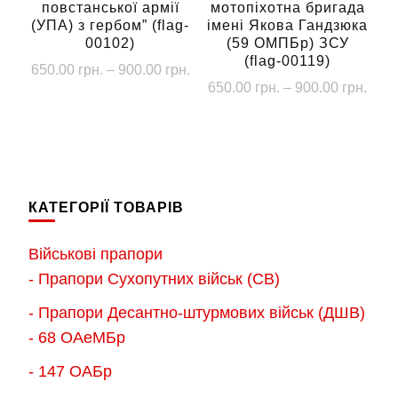
повстанської армії
мотопіхотна бригада
товару
(УПА) з гербом” (flag-
імені Якова Гандзюка
00102)
(59 ОМПБр) ЗСУ
(flag-00119)
Діапазон
650.00
грн.
–
900.00
грн.
Діап
650.00
грн.
–
900.00
грн.
цін:
Цей
цін:
від
Цей
товар
від
650.00 грн.
товар
має
650.
до
має
до
кілька
900.00 грн.
кілька
900.
варіантів.
КАТЕГОРІЇ ТОВАРІВ
варіантів.
Параметри
Параметри
можна
Військові прапори
можна
вибрати
- Прапори Сухопутних військ (СВ)
вибрати
на
- Прапори Десантно-штурмових військ (ДШВ)
на
сторінці
- 68 ОАеМБр
сторінці
товару
товару
- 147 ОАБр