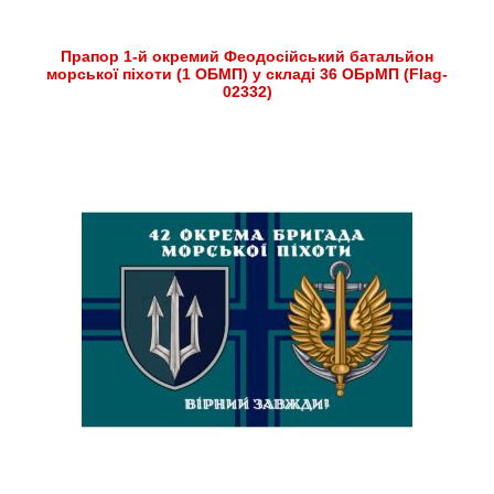
Прапор 1-й окремий Феодосійський батальйон
морської піхоти (1 ОБМП) у складі 36 ОБрМП (Flag-
02332)