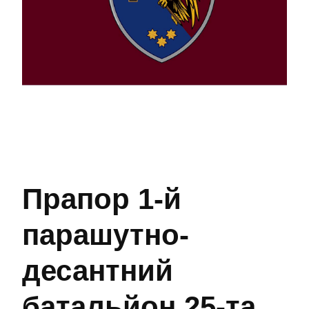
Прапор 1-й
парашутно-
десантний
батальйон 25-та