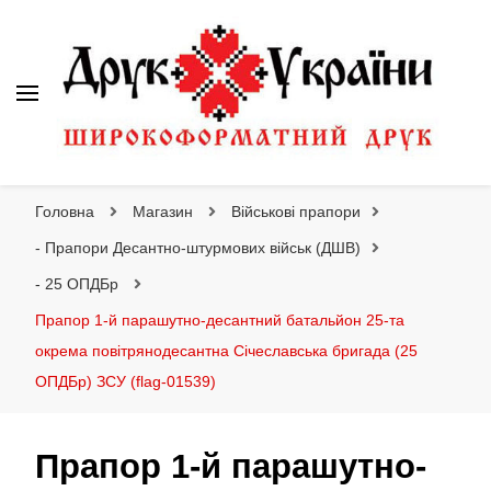
Друк України
Інтернет магазин широкоформатного друку
Головна
Магазин
Військові прапори
- Прапори Десантно-штурмових військ (ДШВ)
- 25 ОПДБр
Прапор 1-й парашутно-десантний батальйон 25-та
окрема повітрянодесантна Січеславська бригада (25
ОПДБр) ЗСУ (flag-01539)
Прапор 1-й парашутно-