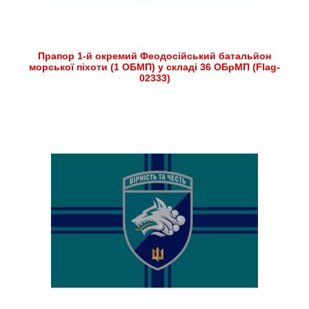
Прапор 1-й окремий Феодосійський батальйон
морської піхоти (1 ОБМП) у складі 36 ОБрМП (Flag-
02333)