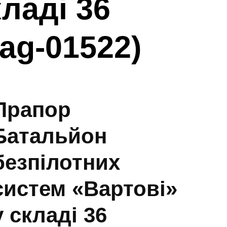
кладі 36
ag-01522)
Прапор
Батальйон
безпілотних
систем «Вартові»
у складі 36