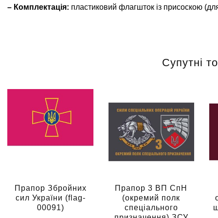
– Комплектація:
пластиковий флагшток із присоскою (для
Супутні т
Прапор Збройних
Прапор 3 ВП СпН
сил України (flag-
(окремий полк
00091)
спеціального
ш
призначення) ЗСУ