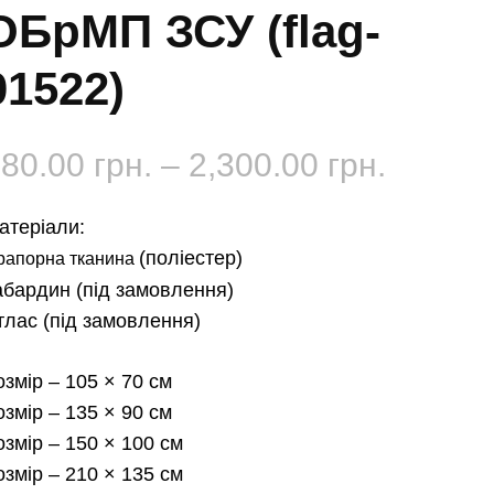
ОБрМП ЗСУ (flag-
01522)
Діапаз
180.00
грн.
–
2,300.00
грн.
цін:
атеріали:
від
(поліестер)
рапорна тканина
абардин
(під замовлення)
180.00 
тлас
(під замовлення)
до
озмір
– 105 × 70 см
2,300.0
озмір
– 135 × 90 см
озмір
– 150 × 100 см
озмір
– 210 × 135 см