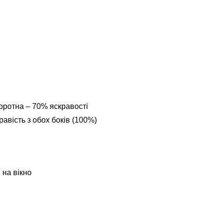
оротна – 70% яскравості
авість з обох боків (100%)
 на вікно