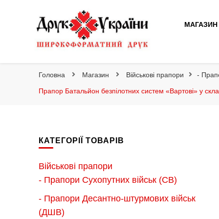
Друк України
МАГАЗИН
Друк України
Інтернет магазин широкоформатного друку
Головна
Магазин
Військові прапори
- Прап
Прапор Батальйон безпілотних систем «Вартові» у скла
КАТЕГОРІЇ ТОВАРІВ
Військові прапори
- Прапори Сухопутних військ (СВ)
- Прапори Десантно-штурмових військ
(ДШВ)