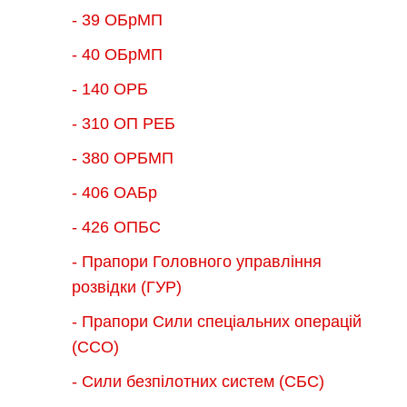
- 39 ОБрМП
- 40 ОБрМП
- 140 ОРБ
- 310 ОП РЕБ
- 380 ОРБМП
- 406 ОАБр
- 426 ОПБС
- Прапори Головного управління
розвідки (ГУР)
- Прапори Сили спеціальних операцій
(ССО)
- Сили безпілотних систем (СБС)