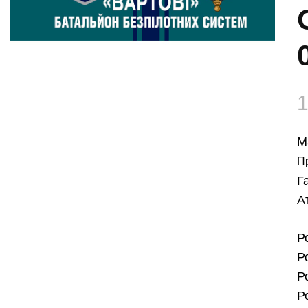
М
П
Г
А
Р
Р
Р
Р