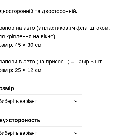
дносторонній та двосторонній.
рапор на авто
(з пластиковим флагштоком,
ля кріплення на вікно)
озмір:
45 × 30 см
рапори в авто
(на присосці) – набір 5 шт
озмір:
25 × 12 см
озмір
вухстороность