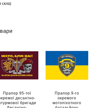
 скла)
овари
Прапор 95-тої
Прапор 9-го
окремої десантно-
окремого
турмової бригади
мотопіхотного
Десантно-
батальйону