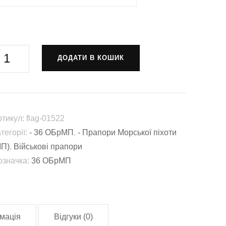
рапор
ДОДАТИ В КОШИК
атальйон
езпілотних
истем
Вартові»
ртикул:
flag-01522
тегорії:
- 36 ОБрМП
,
- Прапори Морської піхоти
кладі
МП)
,
Військові прапори
6
означка:
36 ОБрМП
БрМП
СУ
lag-
1522)
мація
Відгуки (0)
лькість