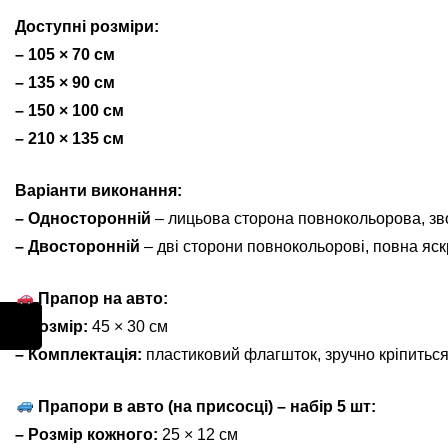
Доступні розміри:
– 105 × 70 см
– 135 × 90 см
– 150 × 100 см
– 210 × 135 см
Варіанти виконання:
– Односторонній
– лицьова сторона повнокольорова, зв
– Двосторонній
– дві сторони повнокольорові, повна яскр
Прапор на авто:
– Розмір:
45 × 30 см
– Комплектація:
пластиковий флагшток, зручно кріпиться
Прапори в авто (на присосці) – набір 5 шт:
– Розмір кожного:
25 × 12 см