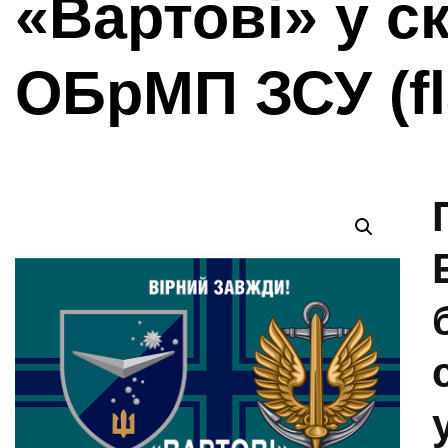
«Вартові» у с
ОБрМП ЗСУ (fl