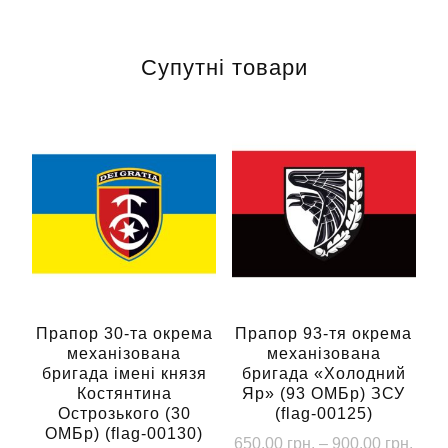
Супутні товари
Прапор 30-та окрема
Прапор 93-тя окрема
механізована
механізована
бригада імені князя
бригада «Холодний
Костянтина
Яр» (93 ОМБр) ЗСУ
Острозького (30
(flag-00125)
ОМБр) (flag-00130)
Діап
650.00
грн.
–
900.00
грн.