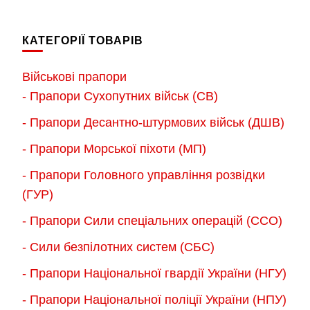
має
має
до
до
кілька
кілька
900.00 грн.
900.
КАТЕГОРІЇ ТОВАРІВ
варіантів.
варіантів.
Параметри
Параметри
Військові прапори
можна
можна
- Прапори Сухопутних військ (СВ)
вибрати
вибрати
- Прапори Десантно-штурмових військ (ДШВ)
на
на
сторінці
сторінці
- Прапори Морської піхоти (МП)
товару
товару
- Прапори Головного управління розвідки
(ГУР)
- Прапори Сили спеціальних операцій (ССО)
- Сили безпілотних систем (СБС)
- Прапори Національної гвардії України (НГУ)
- Прапори Національної поліції України (НПУ)