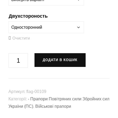
Двухстороность
Очистити
Прапор
ДОДАТИ В КОШИК
Повітряних
сил
України
(flag-
Артикул:
flag-00109
00109)
Категорії:
- Прапори Повітряних сили Збройних сил
кількість
України (ПС)
,
Військові прапори