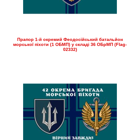
Прапор 1-й окремий Феодосійський батальйон
морської піхоти (1 ОБМП) у складі 36 ОБрМП (Flag-
02332)