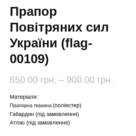
Прапор
Повітряних сил
України (flag-
00109)
Діап
650.00
грн.
–
900.00
грн.
цін:
Матеріали:
від
(поліестер)
Прапорна тканина
Габардин
(під замовлення)
650.0
Атлас
(під замовлення)
до