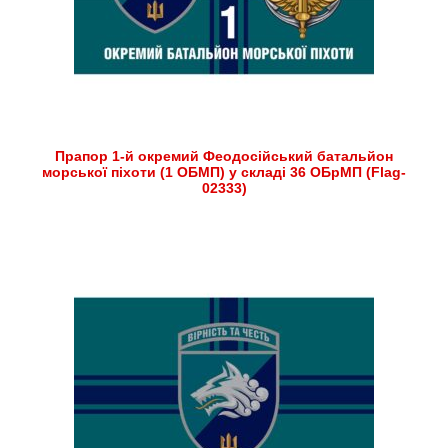
Прапор 1-й окремий Феодосійський батальйон
морської піхоти (1 ОБМП) у складі 36 ОБрМП (Flag-
02333)