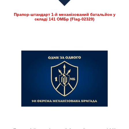
Прапор-штандарт 1-й механізований батальйон у
складі 141 ОМБр (Flag-02329)