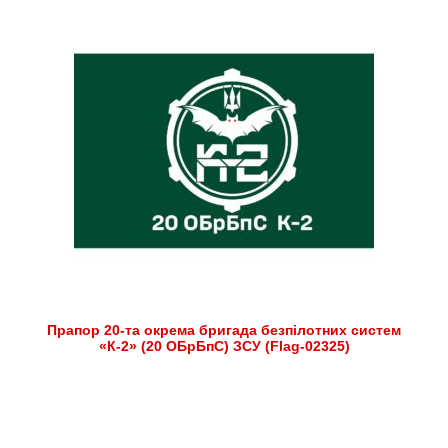
Прапор 20-та окрема бригада безпілотних систем
«К-2» (20 ОБрБпС) ЗСУ (Flag-02325)