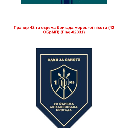
Прапор 42-га окрема бригада морської піхоти (42
ОБрМП) (Flag-02331)