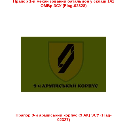
Прапор 1-й механізований батальйон у складі 141
ОМБр ЗСУ (Flag-02328)
Прапор 9-й армійський корпус (9 АК) ЗСУ (Flag-
02327)