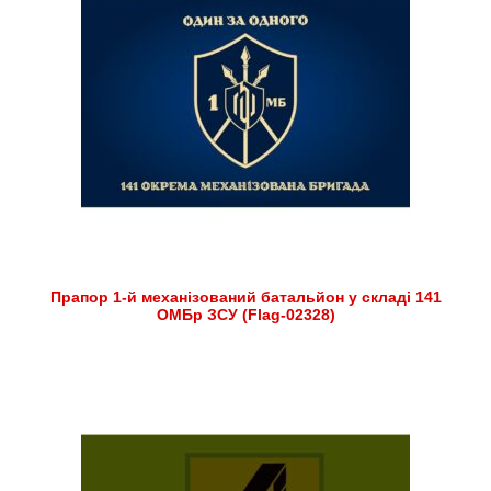
Прапор 1-й механізований батальйон у складі 141
ОМБр ЗСУ (Flag-02328)