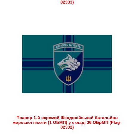
02333)
Прапор 1-й окремий Феодосійський батальйон
морської піхоти (1 ОБМП) у складі 36 ОБрМП (Flag-
02332)