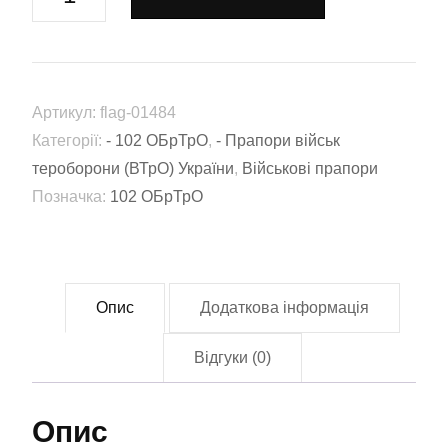
75
окремий
батальйон
1
Артикул:
flag-01484
рота
Категорії:
- 102 ОБрТрО
,
- Прапори військ
ускладі
тероборони (ВТрО) України
,
Військові прапори
102
Позначка:
102 ОБрТрО
ОБрТрО
ЗСУ
(flag-
01484)
Опис
Додаткова інформація
кількість
Відгуки (0)
Опис