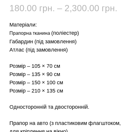
Діа
180.00
грн.
–
2,300.00
грн.
цін:
Матеріали:
від
(поліестер)
Прапорна тканина
Габардин
(під замовлення)
180
Атлас
(під замовлення)
до
Розмір
– 105 × 70 см
2,3
Розмір
– 135 × 90 см
Розмір
– 150 × 100 см
Розмір
– 210 × 135 см
Односторонній та двосторонній.
Прапор на авто
(з пластиковим флагштоком,
для кріплення на вікно)