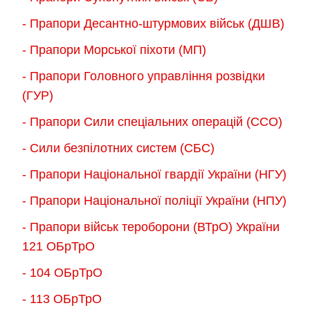
сторінці
вибрати
- Прапори Десантно-штурмових військ (ДШВ)
товару
на
сторінці
- Прапори Морської піхоти (МП)
товару
- Прапори Головного управління розвідки
(ГУР)
- Прапори Сили спеціальних операцій (ССО)
- Сили безпілотних систем (СБС)
- Прапори Національної гвардії України (НГУ)
- Прапори Національної поліції України (НПУ)
- Прапори військ тероборони (ВТрО) України
121 ОБрТрО
- 104 ОБрТрО
- 113 ОБрТрО