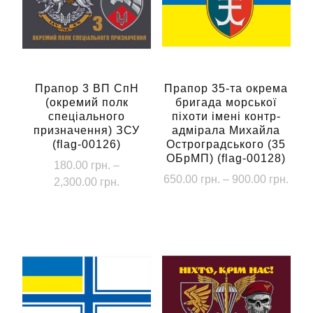
Прапор 3 ВП СпН
Прапор 35-та окрема
(окремий полк
бригада морської
спеціального
піхоти імені контр-
призначення) ЗСУ
адмірала Михайла
(flag-00126)
Остроградського (35
ОБрМП) (flag-00128)
180.00
грн.
–
Діап
650.00
грн.
–
900.00
грн.
Діапазон
2,300.00
грн.
цін:
цін:
Цей
Цей
від
від
товар
товар
650.
180.00 грн.
має
має
до
до
кілька
900.
кілька
2,300.00 грн.
варіантів.
варіантів.
Параметри
Параметри