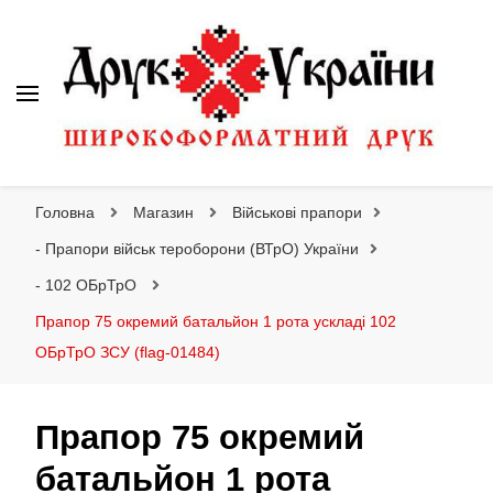
Друк України
Інтернет магазин широкоформатного друку
Головна
Магазин
Військові прапори
- Прапори військ тероборони (ВТрО) України
- 102 ОБрТрО
Прапор 75 окремий батальйон 1 рота ускладі 102
ОБрТрО ЗСУ (flag-01484)
Прапор 75 окремий
батальйон 1 рота