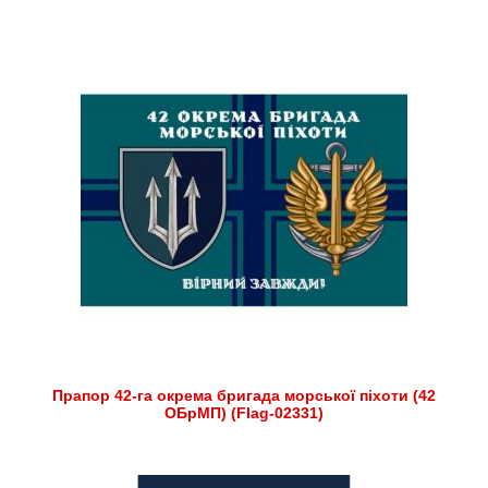
Прапор 42-га окрема бригада морської піхоти (42
ОБрМП) (Flag-02331)