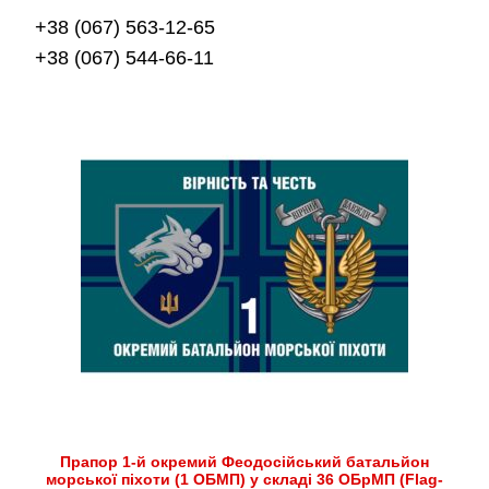
+38 (067) 563-12-65
+38 (067) 544-66-11
Прапор 1-й окремий Феодосійський батальйон
морської піхоти (1 ОБМП) у складі 36 ОБрМП (Flag-