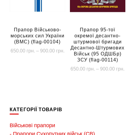
можна
можна
вибрати
вибрати
на
на
сторінці
сторінці
Прапор Військово-
Прапор 95-тої
морських сил України
окремої десантно-
товару
товару
(ВМС) (flag-00104)
штурмової бригади
Десантно-Штурмових
Діапазон
650.00
грн.
–
900.00
грн.
Військ (95 ОДШБр)
цін:
ЗСУ (flag-00114)
Цей
від
Діап
товар
650.00
грн.
–
900.00
грн.
650.00 грн.
цін:
має
Цей
до
від
кілька
900.00 грн.
товар
650.
варіантів.
має
до
Параметри
кілька
900.
КАТЕГОРІЇ ТОВАРІВ
можна
варіантів.
вибрати
Параметри
Військові прапори
на
можна
- Прапори Сухопутних військ (СВ)