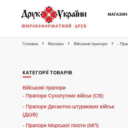
МАГАЗИН
Друк України
Інтернет магазин широкоформатного друку
Головна
Магазин
Військові прапори
- Пра
КАТЕГОРІЇ ТОВАРІВ
Військові прапори
- Прапори Сухопутних військ (СВ)
- Прапори Десантно-штурмових військ
(ДШВ)
- Прапори Морської піхоти (МП)