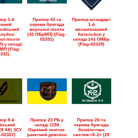
ор 1-й
Прапор 42-га
Прапор-штандарт
ремий
окрема бригада
1-й
сійський
морської піхоти
механізований
альйон
(42 ОБрМП) (Flag-
батальйон у
ої піхоти
02331)
складі 141 ОМБр
) у складі
(Flag-02329)
МП (Flag-
2332)
ор 9-й
Прапор 23 РБ у
Прапор 20-та
йський
складі 1150
окрема бригада
(9 АК) ЗСУ
Окремий зенітно-
безпілотних
g-02327)
ракетний дивізіон
систем «К-2» (20