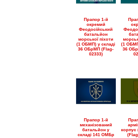
Прапор 1-й
Прап
окремий
ок
Феодосійський
Феодо
батальйон
бат
морської піхоти
морськ
(1 ОБМП) у складі
(1 ОБМП
36 ОБрМП (Flag-
36 ОБр
02333)
0
Прапор 1-й
Прап
механізований
армі
батальйон у
корпус 
складі 141 ОМБр
(Fla