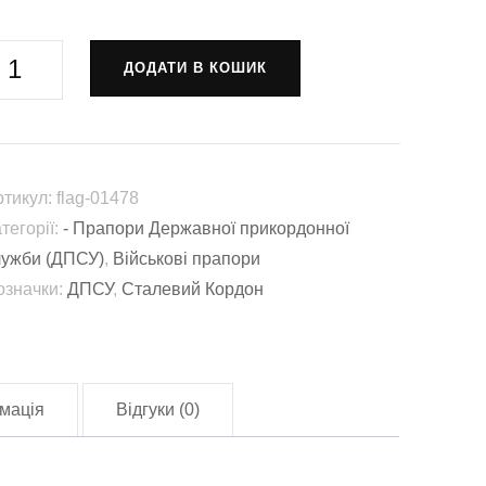
рапор
ДОДАТИ В КОШИК
5
обільний
рикордонний
гін
ртикул:
flag-01478
Сталевий
тегорії:
- Прапори Державної прикордонної
ордон"
лужби (ДПСУ)
,
Військові прапори
lag-
означки:
ДПСУ
,
Сталевий Кордон
1478)
лькість
мація
Відгуки (0)