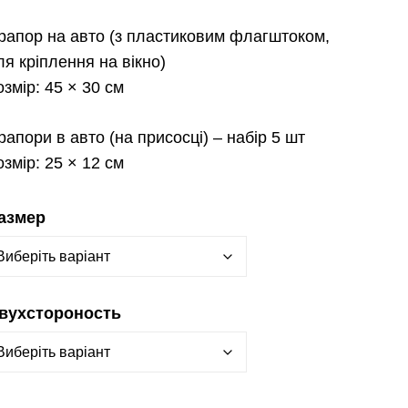
рапор на авто
(з пластиковим флагштоком,
ля кріплення на вікно)
озмір:
45 × 30 см
рапори в авто
(на присосці) – набір 5 шт
озмір:
25 × 12 см
азмер
вухстороность