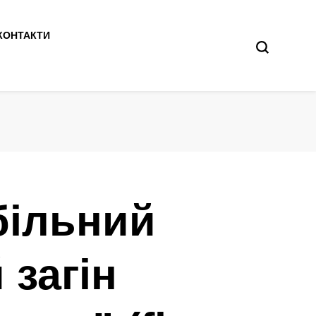
КОНТАКТИ
більний
 загін