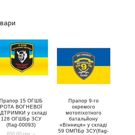
овари
Прапор 15 ОГШБ
Прапор 9-го
РОТА ВОГНЕВОЇ
окремого
ІДТРИМКИ у складі
мотопіхотного
128 ОГШБр ЗСУ
батальйону
(flag-00093)
«Вінниця» у складі
59 ОМПБр ЗСУ(flag-
650.00
грн.
–