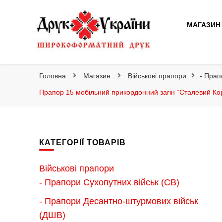
Друк України
МАГАЗИН
Друк України
Інтернет магазин широкоформатного друку
Головна
Магазин
Військові прапори
- Прап
Прапор 15 мобільний прикордонний загін “Сталевий Кор
КАТЕГОРІЇ ТОВАРІВ
Військові прапори
- Прапори Сухопутних військ (СВ)
- Прапори Десантно-штурмових військ
(ДШВ)