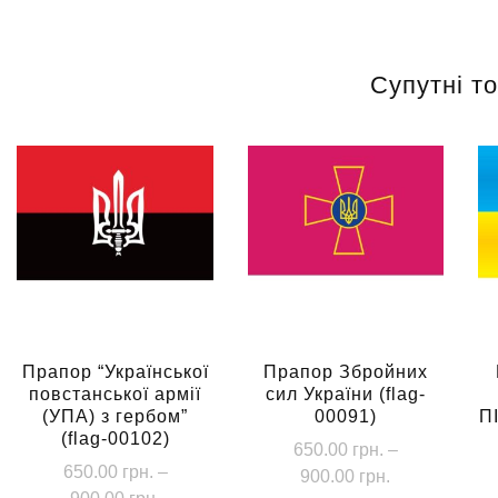
Супутні т
Прапор “Української
Прапор Збройних
повстанської армії
сил України (flag-
(УПА) з гербом”
00091)
П
(flag-00102)
650.00
грн.
–
650.00
грн.
–
Діапазон
900.00
грн.
Діапазон