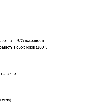
оротна – 70% яскравості
авість з обох боків (100%)
 на вікно
 скла)