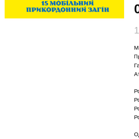
М
П
Г
А
Р
Р
Р
Р
О