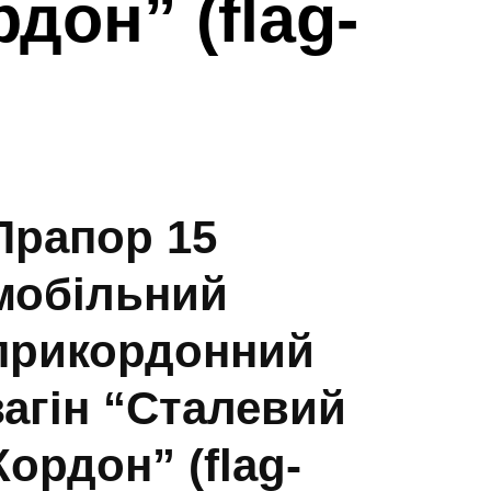
дон” (flag-
Прапор 15
мобільний
прикордонний
загін “Сталевий
Кордон” (flag-