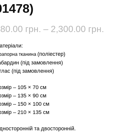
01478)
Діапаз
180.00
грн.
–
2,300.00
грн.
цін:
атеріали:
від
(поліестер)
рапорна тканина
абардин
(під замовлення)
180.00 
тлас
(під замовлення)
до
озмір
– 105 × 70 см
2,300.0
озмір
– 135 × 90 см
озмір
– 150 × 100 см
озмір
– 210 × 135 см
дносторонній та двосторонній.