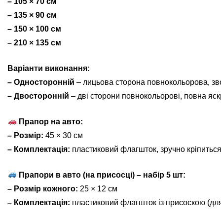
– 105 × 70 см
– 135 × 90 см
– 150 × 100 см
– 210 × 135 см
Варіанти виконання:
– Односторонній
– лицьова сторона повнокольорова, зв
– Двосторонній
– дві сторони повнокольорові, повна яскр
Прапор на авто:
– Розмір:
45 × 30 см
– Комплектація:
пластиковий флагшток, зручно кріпиться
Прапори в авто (на присосці) – набір 5 шт:
– Розмір кожного:
25 × 12 см
– Комплектація:
пластиковий флагшток із присоскою (для