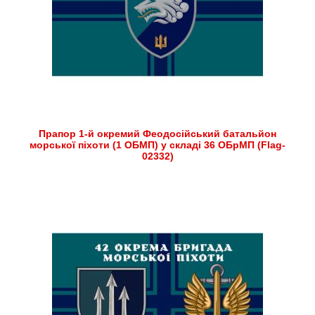
Прапор 1-й окремий Феодосійський батальйон
морської піхоти (1 ОБМП) у складі 36 ОБрМП (Flag-
02332)