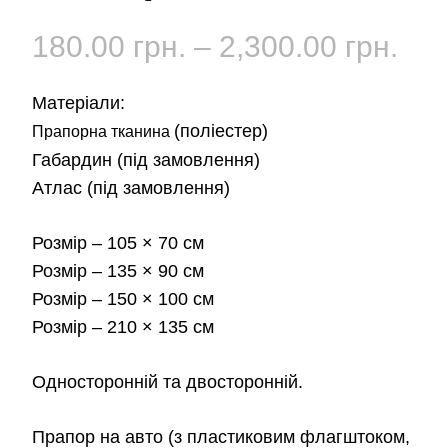
Діа
180.00
грн.
–
2,300.00
грн.
цін:
Матеріали:
від
(поліестер)
Прапорна тканина
Габардин
(під замовлення)
180
Атлас
(під замовлення)
до
Розмір
– 105 × 70 см
2,3
Розмір
– 135 × 90 см
Розмір
– 150 × 100 см
Розмір
– 210 × 135 см
Односторонній та двосторонній.
Прапор на авто
(з пластиковим флагштоком,