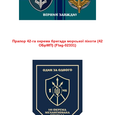
Прапор 42-га окрема бригада морської піхоти (42
ОБрМП) (Flag-02331)