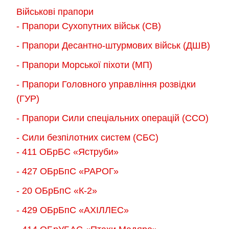
Параметри
можна
Військові прапори
можна
вибрати
- Прапори Сухопутних військ (СВ)
вибрати
на
- Прапори Десантно-штурмових військ (ДШВ)
на
сторінці
сторінці
- Прапори Морської піхоти (МП)
товару
товару
- Прапори Головного управління розвідки
(ГУР)
- Прапори Сили спеціальних операцій (ССО)
- Сили безпілотних систем (СБС)
- 411 ОБрБС «Яструби»
- 427 ОБрБпС «РАРОГ»
- 20 ОБрБпС «К-2»
- 429 ОБрБпС «АХІЛЛЕС»