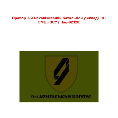
Прапор 1-й механізований батальйон у складі 141
ОМБр ЗСУ (Flag-02328)