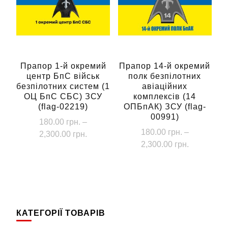
можна
Параметри
вибрати
можна
на
вибрати
сторінці
на
товару
сторінці
Прапор 1-й окремий
Прапор 14-й окремий
центр БпС військ
полк безпілотних
товару
безпілотних систем (1
авіаційних
ОЦ БпС СБС) ЗСУ
комплексів (14
(flag-02219)
ОПБпАК) ЗСУ (flag-
00991)
180.00
грн.
–
180.00
грн.
–
Діапазон
2,300.00
грн.
Діапазон
2,300.00
грн.
цін:
Цей
цін:
від
Цей
товар
від
180.00 грн.
товар
має
180.00 грн
до
має
до
кілька
2,300.00 грн.
кілька
2,300.00 г
варіантів.
КАТЕГОРІЇ ТОВАРІВ
варіантів.
Параметри