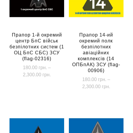
Прапор 1-й окремий
Прапор 14-ий
центр БпС військ
окремий полк
безпілотних систем (1
безпілотних
ОЦ БпС СБС) ЗСУ
авіаційних
(flag-02316)
комплексів (14
ОПБпАК) ЗСУ (flag-
180.00
грн.
–
00906)
Діапазон
2,300.00
грн.
180.00
грн.
–
цін:
Цей
Діапазон
2,300.00
грн.
від
товар
цін:
180.00 грн.
Цей
від
має
до
товар
180.00 грн
кілька
2,300.00 грн.
має
до
варіантів.
кілька
2,300.00 г
Параметри
варіантів.