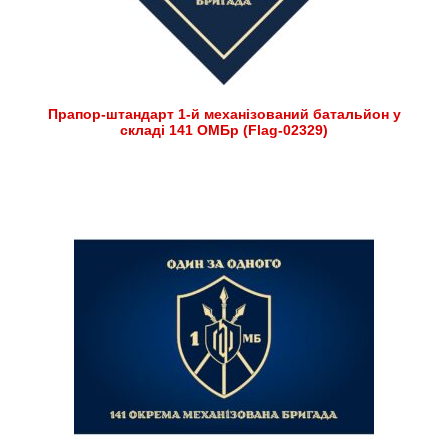
Прапор-штандарт 1-й механізований батальйон у
складі 141 ОМБр (Flag-02329)