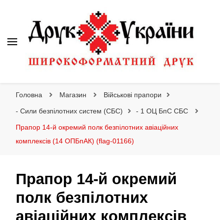
Друк України
Інтернет магазин широкоформатного друку
Головна
Магазин
Військові прапори
- Сили безпілотних систем (СБС)
- 1 ОЦ БпС СБС
Прапор 14-й окремий полк безпілотних авіаційних
комплексів (14 ОПБпАК) (flag-01166)
Прапор 14-й окремий
полк безпілотних
авіаційних комплексів