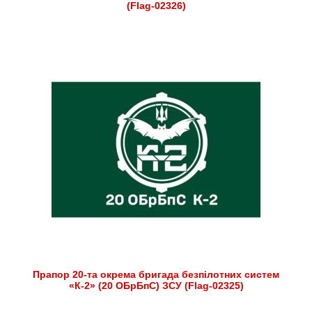
(Flag-02326)
Прапор 20-та окрема бригада безпілотних систем
«К-2» (20 ОБрБпС) ЗСУ (Flag-02325)