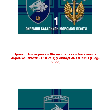
Прапор 1-й окремий Феодосійський батальйон
морської піхоти (1 ОБМП) у складі 36 ОБрМП (Flag-
02333)