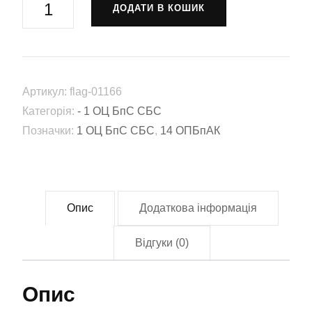
ДОДАТИ В КОШИК
14-
й
окремий
полк
Артикул:
flag-01166
безпілотних
Категорія:
- 1 ОЦ БпС СБС
авіаційних
Позначки:
1 ОЦ БпС СБС
,
14 ОПБпАК
комплексів
(14
ОПБпАК)
(flag-
Опис
Додаткова інформація
01166)
кількість
Відгуки (0)
Опис