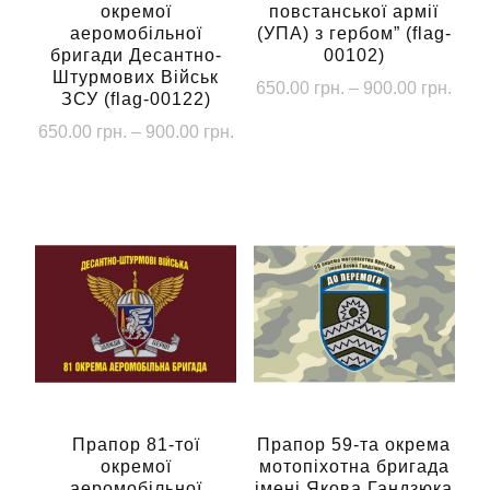
окремої
повстанської армії
аеромобільної
(УПА) з гербом” (flag-
бригади Десантно-
00102)
Штурмових Військ
Діап
650.00
грн.
–
900.00
грн.
ЗСУ (flag-00122)
цін:
Цей
Діапазон
650.00
грн.
–
900.00
грн.
від
товар
цін:
650.
Цей
від
має
до
товар
650.00 грн.
кілька
900.
має
до
варіантів.
кілька
900.00 грн.
Параметри
варіантів.
можна
Параметри
вибрати
можна
на
вибрати
сторінці
на
товару
сторінці
Прапор 81-тої
Прапор 59-та окрема
окремої
мотопіхотна бригада
товару
аеромобільної
імені Якова Гандзюка