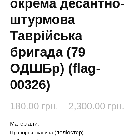
окрема десантно-
штурмова
Таврійська
бригада (79
ОДШБр) (flag-
00326)
Діа
180.00
грн.
–
2,300.00
грн.
цін:
Матеріали:
від
(поліестер)
Прапорна тканина