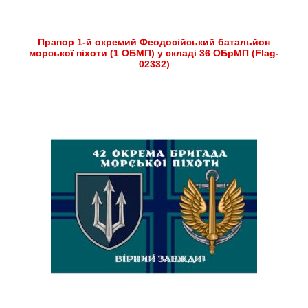
Прапор 1-й окремий Феодосійський батальйон
морської піхоти (1 ОБМП) у складі 36 ОБрМП (Flag-
02332)