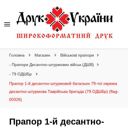
Друк України
Інтернет магазин широкоформатного друку
Головна
Магазин
Військові прапори
- Прапори Десантно-штурмових військ (ДШВ)
- 79 ОДШБр
Прапор 1-й десантно-штурмовой батальон 79-тої окрема
десантно-штурмова Таврійська бригада (79 ОДШБр) (flag-
00326)
Прапор 1-й десантно-