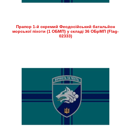
Прапор 1-й окремий Феодосійський батальйон
морської піхоти (1 ОБМП) у складі 36 ОБрМП (Flag-
02333)