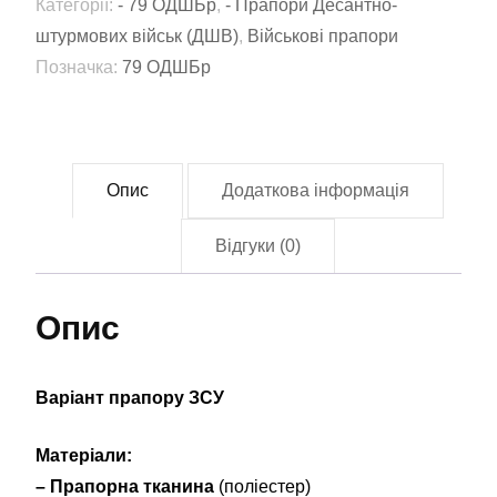
Категорії:
- 79 ОДШБр
,
- Прапори Десантно-
79-
штурмових військ (ДШВ)
,
Військові прапори
тої
Позначка:
79 ОДШБр
окрема
десантно-
штурмова
Таврійська
Опис
Додаткова інформація
бригада
(79
Відгуки (0)
ОДШБр)
(flag-
Опис
00326)
кількість
Варіант прапору ЗСУ
Матеріали:
– Прапорна тканина
(поліестер)