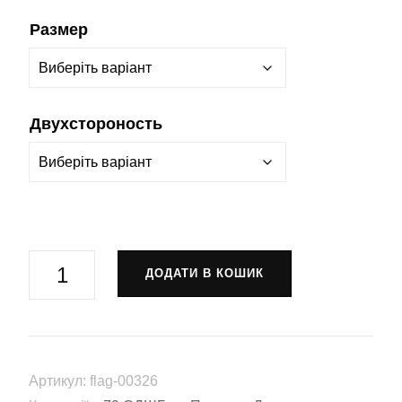
Размер
Двухстороность
Прапор
ДОДАТИ В КОШИК
1-
й
десантно-
штурмовой
Артикул:
flag-00326
батальон