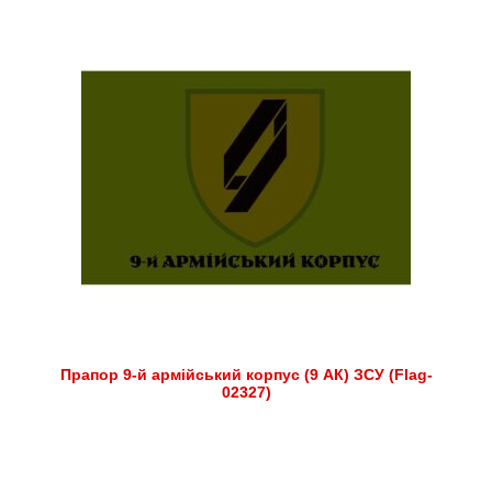
Прапор 9-й армійський корпус (9 АК) ЗСУ (Flag-
02327)