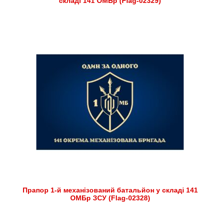
складі 141 ОМБр (Flag-02329)
Прапор 1-й механізований батальйон у складі 141
ОМБр ЗСУ (Flag-02328)