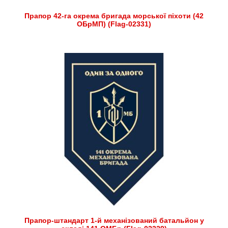
Прапор 42-га окрема бригада морської піхоти (42
ОБрМП) (Flag-02331)
Прапор-штандарт 1-й механізований батальйон у