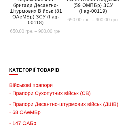
бригади Десантно-
(59 ОМПБр) ЗСУ
Штурмових Військ (81
(flag-00119)
ОАеМБр) ЗСУ (flag-
Діап
650.00
грн.
–
900.00
грн.
00118)
цін:
Цей
Діапазон
650.00
грн.
–
900.00
грн.
від
товар
цін:
650.
Цей
від
має
до
товар
650.00 грн.
кілька
900.
має
до
варіантів.
кілька
900.00 грн.
Параметри
КАТЕГОРІЇ ТОВАРІВ
варіантів.
можна
Параметри
Військові прапори
вибрати
можна
- Прапори Сухопутних військ (СВ)
на
вибрати
сторінці
- Прапори Десантно-штурмових військ (ДШВ)
на
товару
- 68 ОАеМБр
сторінці
товару
- 147 ОАБр