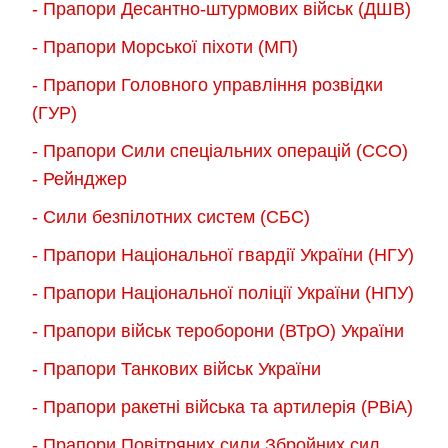
- Прапори Десантно-штурмових військ (ДШВ)
на
сторінці
- Прапори Морської піхоти (МП)
товару
- Прапори Головного управління розвідки
(ГУР)
- Прапори Сили спеціальних операцій (ССО)
- Рейнджер
- Сили безпілотних систем (СБС)
- Прапори Національної гвардії України (НГУ)
- Прапори Національної поліції України (НПУ)
- Прапори військ тероборони (ВТрО) України
- Прапори Танкових військ України
- Прапори ракетні війська та артилерія (РВіА)
- Прапори Повітряних сили Збройних сил