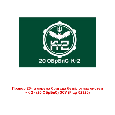
Прапор 20-та окрема бригада безпілотних систем
«К-2» (20 ОБрБпС) ЗСУ (Flag-02325)