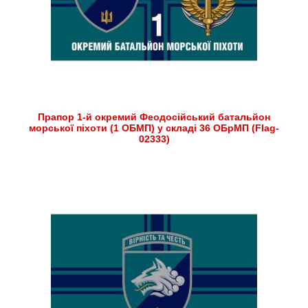
Прапор 1-й окремий Феодосійський батальйон
морської піхоти (1 ОБМП) у складі 36 ОБрМП (Flag-
02333)