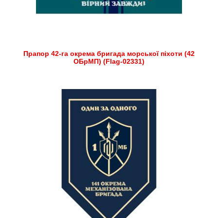
Прапор 42-га окрема бригада морської піхоти (42
ОБрМП) (Flag-02331)