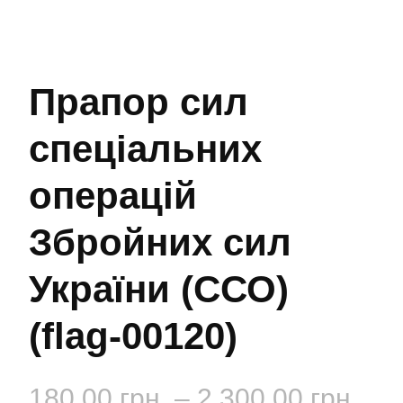
Прапор сил
спеціальних
операцій
Збройних сил
України (ССО)
(flag-00120)
Діа
180.00
грн.
–
2,300.00
грн.