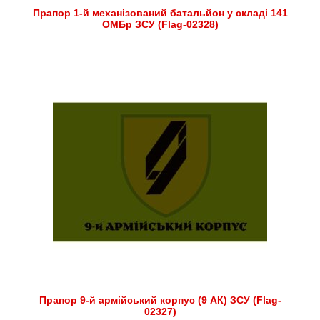
Прапор 1-й механізований батальйон у складі 141
ОМБр ЗСУ (Flag-02328)
Прапор 9-й армійський корпус (9 АК) ЗСУ (Flag-
02327)