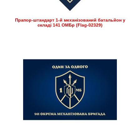
Прапор-штандарт 1-й механізований батальйон у
складі 141 ОМБр (Flag-02329)