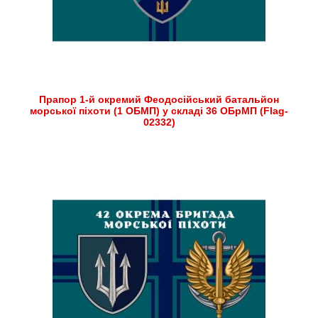
Прапор 1-й окремий Феодосійський батальйон
морської піхоти (1 ОБМП) у складі 36 ОБрМП (Flag-
02332)