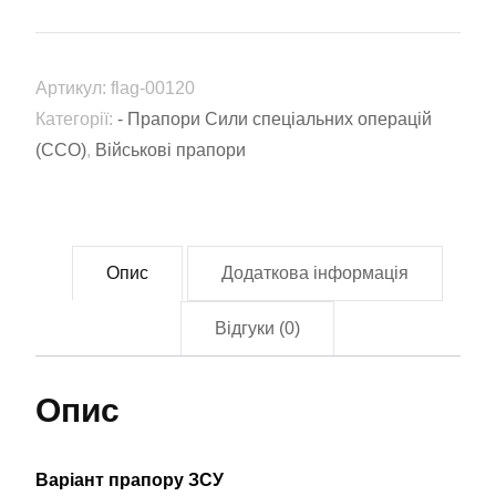
спеціальних
операцій
Збройних
Артикул:
flag-00120
сил
Категорії:
- Прапори Сили спеціальних операцій
України
(ССО)
,
Військові прапори
(ССО)
(flag-
00120)
кількість
Опис
Додаткова інформація
Відгуки (0)
Опис
Варіант прапору ЗСУ