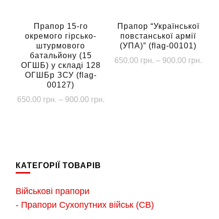
сторінці
на
товару
сторінці
Прапор 15-го
Прапор “Української
окремого гірсько-
повстанської армії
товару
штурмового
(УПА)” (flag-00101)
батальйону (15
Діап
650.00
грн.
–
900.00
грн.
ОГШБ) у складі 128
цін:
ОГШБр ЗСУ (flag-
Цей
від
00127)
товар
650.
Діапазон
650.00
грн.
–
900.00
грн.
має
до
цін:
Цей
кілька
900.
від
товар
варіантів.
650.00 грн.
має
Параметри
до
кілька
900.00 грн.
можна
КАТЕГОРІЇ ТОВАРІВ
варіантів.
вибрати
Параметри
на
Військові прапори
можна
сторінці
- Прапори Сухопутних військ (СВ)
вибрати
товару