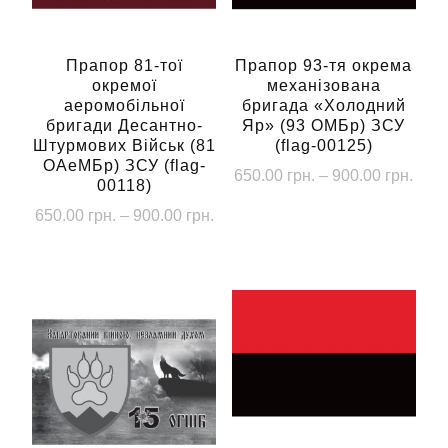
Прапор 81-тої
Прапор 93-тя окрема
окремої
механізована
аеромобільної
бригада «Холодний
бригади Десантно-
Яр» (93 ОМБр) ЗСУ
Штурмових Військ (81
(flag-00125)
ОАеМБр) ЗСУ (flag-
Діап
650.00
грн.
–
900.00
грн.
00118)
цін:
Цей
Діапазон
650.00
грн.
–
900.00
грн.
від
товар
цін:
650.
Цей
від
має
до
товар
650.00 грн.
кілька
900.
має
до
варіантів.
кілька
900.00 грн.
Параметри
варіантів.
можна
Параметри
вибрати
можна
на
вибрати