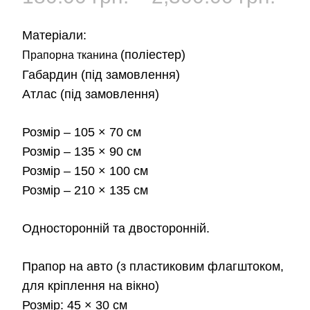
цін:
Матеріали:
від
(поліестер)
Прапорна тканина
Габардин
(під замовлення)
180
Атлас
(під замовлення)
до
Розмір
– 105 × 70 см
2,3
Розмір
– 135 × 90 см
Розмір
– 150 × 100 см
Розмір
– 210 × 135 см
Односторонній та двосторонній.
Прапор на авто
(з пластиковим флагштоком,
для кріплення на вікно)
Розмір:
45 × 30 см