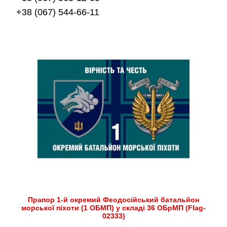
+38 (067) 544-66-11
Прапор 1-й окремий Феодосійський батальйон
морської піхоти (1 ОБМП) у складі 36 ОБрМП (Flag-
02333)