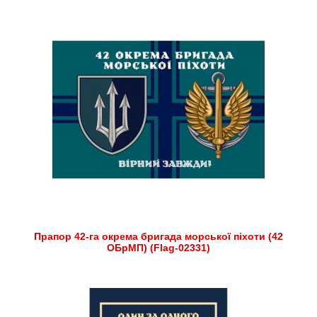
Прапор 42-га окрема бригада морської піхоти (42
ОБрМП) (Flag-02331)