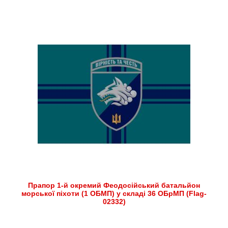
Прапор 1-й окремий Феодосійський батальйон
морської піхоти (1 ОБМП) у складі 36 ОБрМП (Flag-
02332)