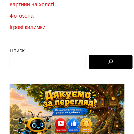
Картини на холсті
Фотозона
Ігрові килимки
Поиск