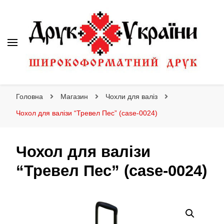
Друк України
Інтернет магазин широкоформатного друку
Головна
Магазин
Чохли для валіз
Чохол для валізи “Тревел Пес” (case-0024)
Чохол для валізи
“Тревел Пес” (case-0024)