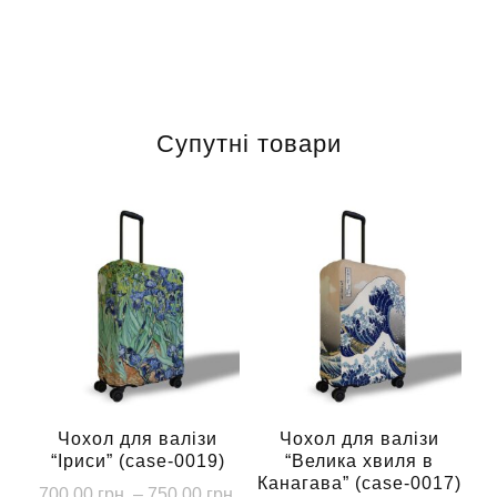
Супутні товари
Чохол для валізи
Чохол для валізи
“Іриси” (case-0019)
“Велика хвиля в
Канагава” (case-0017)
Діапазон
700.00
грн.
–
750.00
грн.