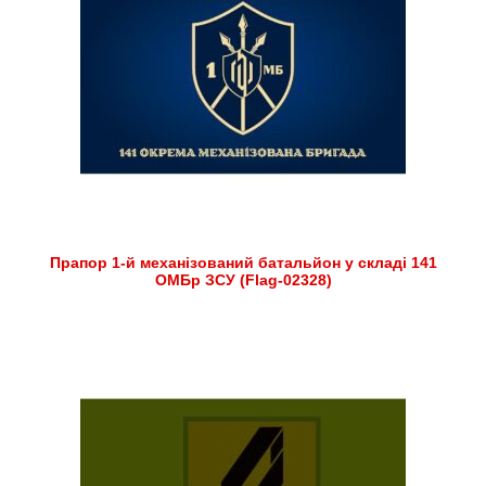
Прапор 1-й механізований батальйон у складі 141
ОМБр ЗСУ (Flag-02328)