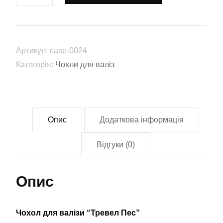
валізи
"Тревел
Пес"
Артикул:
case-0024
(case-
Категорія:
Чохли для валіз
0024)
кількість
Опис
Додаткова інформація
Відгуки (0)
Опис
Чохол для валізи “Тревел Пес”