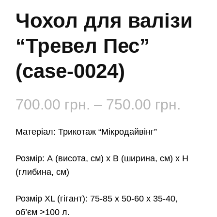
Чохол для валізи
“Тревел Пес”
(case-0024)
Діап
700.00
грн.
–
750.00
грн.
цін:
Матеріал: Трикотаж “Мікродайвінг”
від
Розмір: А (висота, см) х B (ширина, см) x H
700.0
(глибина, см)
до
Розмір XL (гігант): 75-85 x 50-60 x 35-40,
750.0
об’єм >100 л.