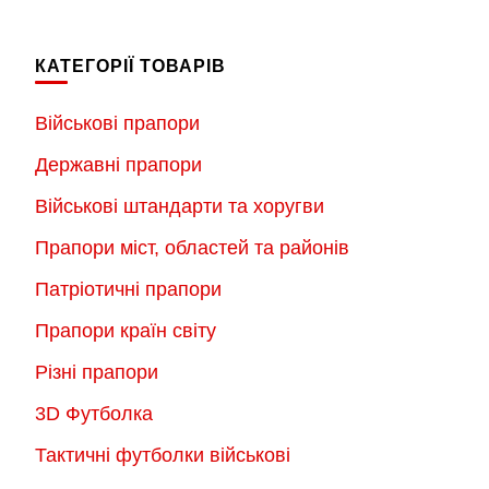
має
має
до
до
кілька
кілька
750.00 грн.
750.
КАТЕГОРІЇ ТОВАРІВ
варіантів.
варіантів.
Параметри
Параметри
Військові прапори
можна
можна
Державні прапори
вибрати
вибрати
на
на
Військові штандарти та хоругви
сторінці
сторінці
Прапори міст, областей та районів
товару
товару
Патріотичні прапори
Прапори країн світу
Різні прапори
3D Футболка
Тактичні футболки військові