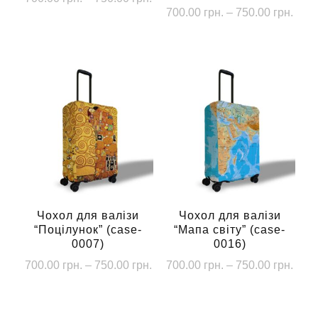
Діап
700.00
грн.
–
750.00
грн.
цін:
Цей
цін:
від
Цей
товар
від
700.00 грн.
товар
має
700.
до
має
до
кілька
750.00 грн.
кілька
750.
варіантів.
варіантів.
Параметри
Параметри
можна
можна
вибрати
вибрати
на
на
сторінці
сторінці
Чохол для валізи
Чохол для валізи
товару
“Поцілунок” (case-
“Мапа світу” (case-
товару
0007)
0016)
Діапазон
Діап
700.00
грн.
–
750.00
грн.
700.00
грн.
–
750.00
грн.
цін:
цін:
Цей
Цей
від
від
товар
товар
700.00 грн.
700.