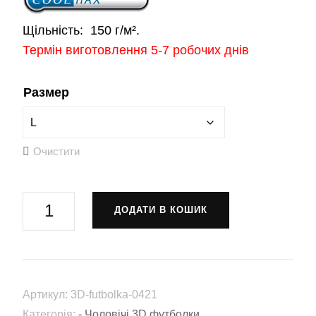
Щільність:
150 г/м².
Термін виготовлення 5-7 робочих днів
Размер
Очистити
Футболка
ДОДАТИ В КОШИК
«Павло
Скоропадський»
(3D-
futbolka-
Артикул:
3D-futbolka-0421
0421)
Категорія:
- Чоловічі 3D футболки