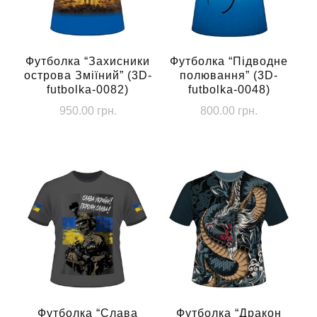
Футболка “Захисники
Футболка “Підводне
острова Зміїний” (3D-
полювання” (3D-
futbolka-0082)
futbolka-0048)
950.00
грн.
800.00
грн.
Цей
Цей
товар
товар
має
має
кілька
кілька
варіантів.
варіантів.
Параметри
Параметри
можна
можна
вибрати
вибрати
на
на
сторінці
сторінці
Футболка “Слава
Футболка “Дракон