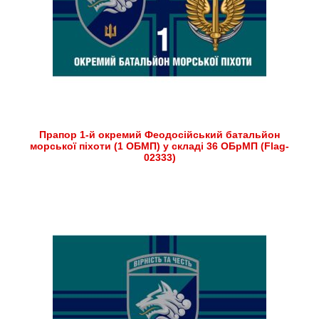
Прапор 1-й окремий Феодосійський батальйон
морської піхоти (1 ОБМП) у складі 36 ОБрМП (Flag-
02333)