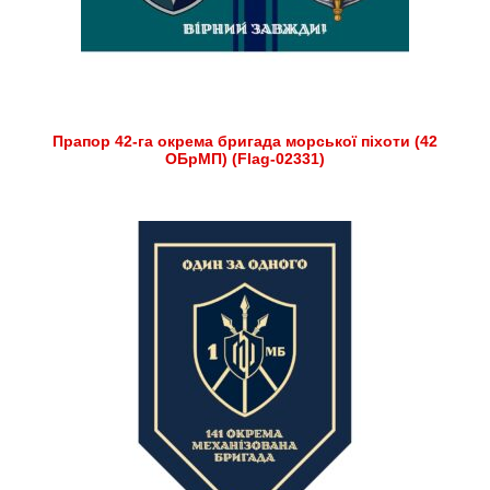
Прапор 42-га окрема бригада морської піхоти (42
ОБрМП) (Flag-02331)