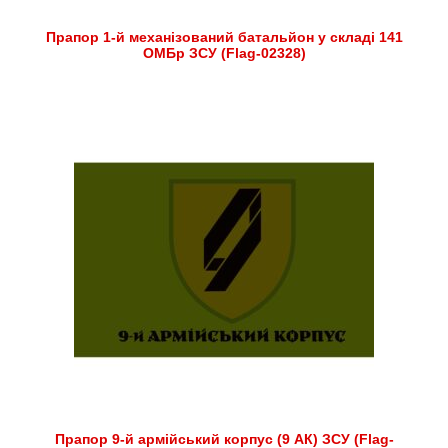
Прапор 1-й механізований батальйон у складі 141
ОМБр ЗСУ (Flag-02328)
Прапор 9-й армійський корпус (9 АК) ЗСУ (Flag-