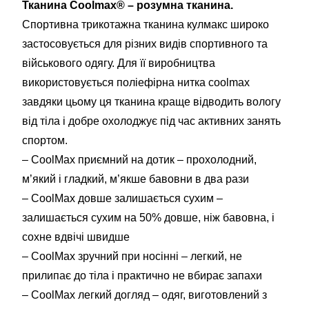
Тканина Coolmax® – розумна тканина.
Спортивна трикотажна тканина кулмакс широко
застосовується для різних видів спортивного та
військового одягу. Для її виробництва
використовується поліефірна нитка coolmax
завдяки цьому ця тканина краще відводить вологу
від тіла і добре охолоджує під час активних занять
спортом.
– CoolMax приємний на дотик – прохолодний,
м’який і гладкий, м’якше бавовни в два рази
– CoolMax довше залишається сухим –
залишається сухим на 50% довше, ніж бавовна, і
сохне вдвічі швидше
– CoolMax зручний при носінні – легкий, не
прилипає до тіла і практично не вбирає запахи
– CoolMax легкий догляд – одяг, виготовлений з