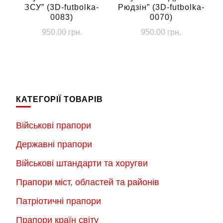
ЗСУ” (3D-futbolka-
Рюдзін” (3D-futbolka-
товару
товару
0083)
0070)
950.00
грн.
950.00
грн.
Цей
Цей
товар
товар
має
має
кілька
кілька
КАТЕГОРІЇ ТОВАРІВ
варіантів.
варіантів.
Параметри
Параметри
Військові прапори
можна
можна
Державні прапори
вибрати
вибрати
на
на
Військові штандарти та хоругви
сторінці
сторінці
Прапори міст, областей та районів
товару
товару
Патріотичні прапори
Прапори країн світу