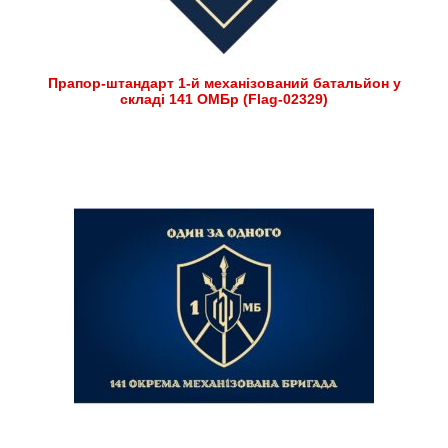
Прапор-штандарт 1-й механізований батальйон у
складі 141 ОМБр (Flag-02329)