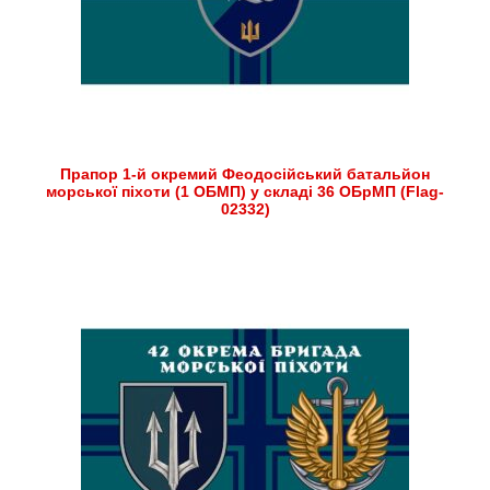
Прапор 1-й окремий Феодосійський батальйон
морської піхоти (1 ОБМП) у складі 36 ОБрМП (Flag-
02332)