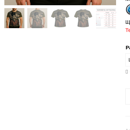
Щ
Т
Р
Ф
«
К
С
(