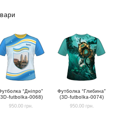
овари
Футболка “Дніпро”
Футболка “Глибина”
(3D-futbolka-0068)
(3D-futbolka-0074)
950.00
грн.
950.00
грн.
Цей
Цей
товар
товар