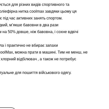
ться для різних видів спортивного та
поліефірна нитка coolmax завдяки цьому ця
є під час активних занять спортом.
дкий, м’якше бавовни в два рази
на 50% довше, ніж бавовна, і сохне вдвічі
іла і практично не вбирає запахи
CoolMax, можна прати в машині. Тим не менш, не
хлорний відбілювач , а також не потребує
уальне для пошиття військового одягу.