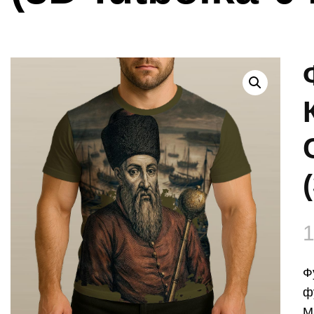
1
Ф
ф
М