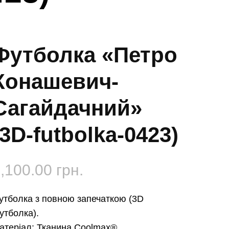
Футболка «Петро
Конашевич-
Сагайдачний»
(3D-futbolka-0423)
,100.00
грн.
утболка з повною запечаткою (3D
утболка).
атеріал:
Тканина Coolmax®