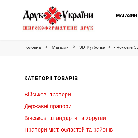
Друк України
МАГАЗИН
Друк України
Інтернет магазин широкоформатного друку
Головна
Магазин
3D Футболка
- Чоловічі 
КАТЕГОРІЇ ТОВАРІВ
Військові прапори
Державні прапори
Військові штандарти та хоругви
Прапори міст, областей та районів