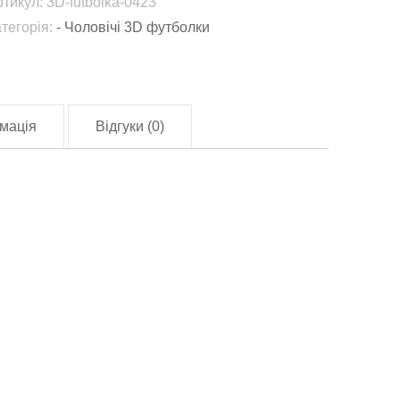
ртикул:
3D-futbolka-0423
tbolka-
атегорія:
- Чоловічі 3D футболки
423)
лькість
мація
Відгуки (0)