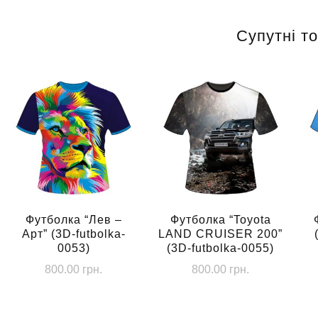
Супутні т
Футболка “Лев –
Футболка “Toyota
Арт” (3D-futbolka-
LAND CRUISER 200”
0053)
(3D-futbolka-0055)
800.00
грн.
800.00
грн.
Цей
Цей
товар
товар