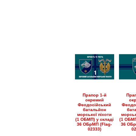
має
має
кілька
кілька
варіантів.
варіантів.
Параметри
Параметри
можна
можна
вибрати
вибрати
на
на
сторінці
сторінці
товару
товару
Прапор 1-й
Прап
окремий
ок
Феодосійський
Феодо
батальйон
бат
морської піхоти
морськ
(1 ОБМП) у складі
(1 ОБМП
36 ОБрМП (Flag-
36 ОБр
02333)
0