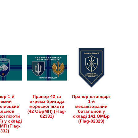
має
має
кілька
кілька
варіантів.
варіантів.
Параметри
Параметри
можна
можна
вибрати
вибрати
на
на
сторінці
сторінці
товару
товару
ор 1-й
Прапор 42-га
Прапор-штандарт
ремий
окрема бригада
1-й
сійський
морської піхоти
механізований
альйон
(42 ОБрМП) (Flag-
батальйон у
ої піхоти
02331)
складі 141 ОМБр
) у складі
(Flag-02329)
МП (Flag-
2332)