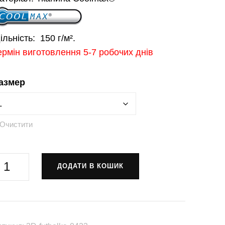
ільність:
150 г/м².
ермін виготовлення 5-7 робочих днів
азмер
Очистити
утболка
ДОДАТИ В КОШИК
Петро
онашевич-
агайдачний»
3D-