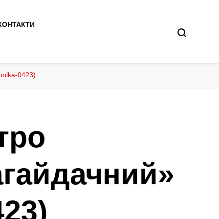
КОНТАКТИ
bolka-0423)
тро
гайдачний»
423)