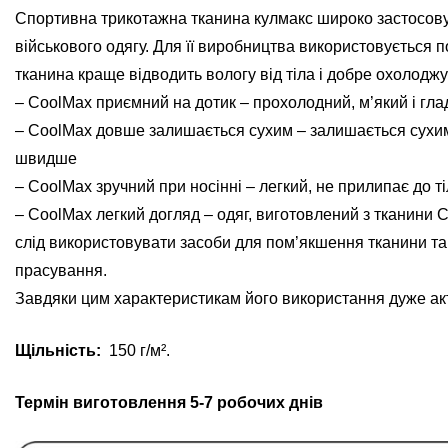
Спортивна трикотажна тканина кулмакс широко застосовує
військового одягу. Для її виробництва використовується 
тканина краще відводить вологу від тіла і добре охолоджу
– CoolMax приємний на дотик – прохолодний, м’який і гла
– CoolMax довше залишається сухим – залишається сухим 
швидше
– CoolMax зручний при носінні – легкий, не прилипає до т
– CoolMax легкий догляд – одяг, виготовлений з тканини 
слід використовувати засоби для пом’якшення тканини та 
прасування.
Завдяки цим характеристикам його використання дуже акт
Щільність:
150 г/м².
Термін виготовлення 5-7 робочих днів