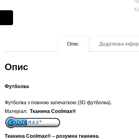
А
fu
К
0
кі
Опис
Додаткова інфор
Опис
Футболка
Футболка з повною запечаткою (3D футболка).
Матеріал:
Тканина Coolmax®
Тканина Coolmax® – розумна тканина.