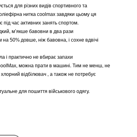
ться для різних видів спортивного та
поліефірна нитка coolmax завдяки цьому ця
є під час активних занять спортом.
дкий, м’якше бавовни в два рази
на 50% довше, ніж бавовна, і сохне вдвічі
іла і практично не вбирає запахи
CoolMax, можна прати в машині. Тим не менш, не
хлорний відбілювач , а також не потребує
уальне для пошиття військового одягу.