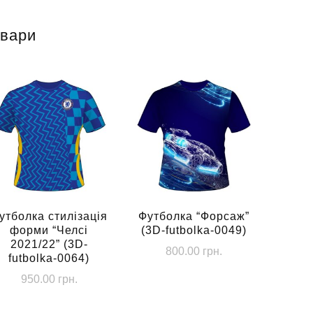
овари
утболка стилізація
Футболка “Форсаж”
форми “Челсі
(3D-futbolka-0049)
2021/22” (3D-
800.00
грн.
futbolka-0064)
Цей
950.00
грн.
товар
Цей