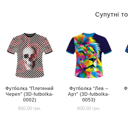
Супутні т
Футболка “Плетений
Футболка “Лев –
Ф
Череп” (3D-futbolka-
Арт” (3D-futbolka-
0002)
0053)
800.00
грн.
800.00
грн.
Цей
Цей
товар
товар