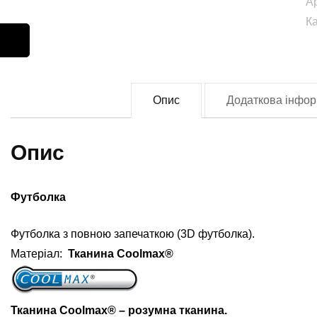
А
0
К
кі
Опис
Додаткова інфор
Опис
Футболка
Футболка з повною запечаткою (3D футболка).
Матеріал:
Тканина Coolmax®
Тканина Coolmax® – розумна тканина.