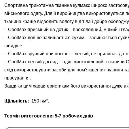
Спортивна трикотажна тканина кулмакс широко застосовує
військового одягу. Для її виробництва використовується 
тканина краще відводить вологу від тіла і добре охолоджу
– CoolMax приємний на дотик – прохолодний, м’який і гла
– CoolMax довше залишається сухим – залишається сухим 
швидше
– CoolMax зручний при носінні – легкий, не прилипає до т
– CoolMax легкий догляд – одяг, виготовлений з тканини 
слід використовувати засоби для пом’якшення тканини та 
прасування.
Завдяки цим характеристикам його використання дуже акт
Щільність:
150 г/м².
Термін виготовлення 5-7 робочих днів