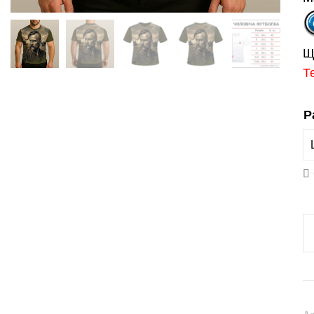
Щ
Т
Р
Ф
«
Х
(
fu