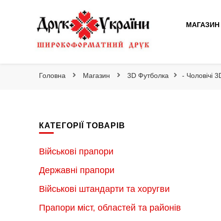
Друк України
МАГАЗИН
Друк України
Інтернет магазин широкоформатного друку
Головна
Магазин
3D Футболка
- Чоловічі 
КАТЕГОРІЇ ТОВАРІВ
Військові прапори
Державні прапори
Військові штандарти та хоругви
Прапори міст, областей та районів