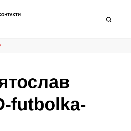
КОНТАКТИ
)
ятослав
-futbolka-