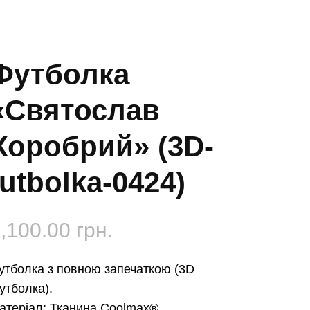
Футболка
«Святослав
Хоробрий» (3D-
futbolka-0424)
,100.00
грн.
утболка з повною запечаткою (3D
утболка).
атеріал:
Тканина Coolmax®