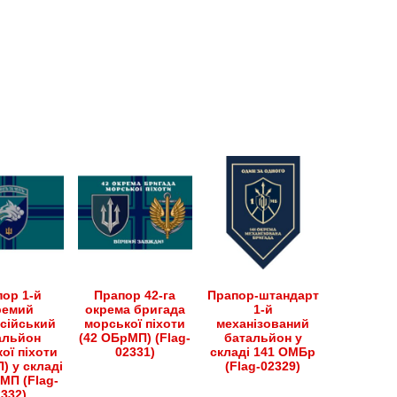
має
товар
кілька
має
варіантів.
кілька
Параметри
варіантів.
можна
Параметри
вибрати
можна
на
вибрати
сторінці
на
товару
сторінці
товару
ор 1-й
Прапор 42-га
Прапор-штандарт
ремий
окрема бригада
1-й
сійський
морської піхоти
механізований
альйон
(42 ОБрМП) (Flag-
батальйон у
ої піхоти
02331)
складі 141 ОМБр
) у складі
(Flag-02329)
МП (Flag-
2332)