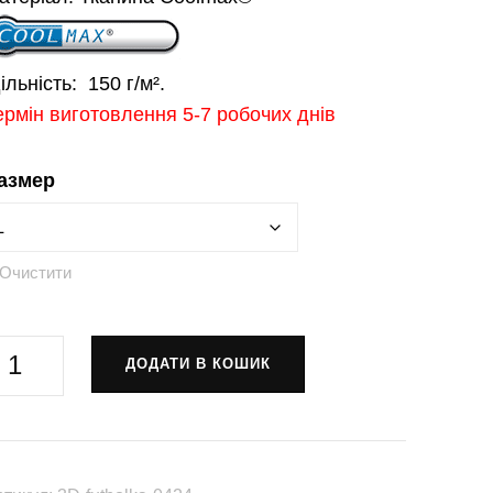
ільність:
150 г/м².
ермін виготовлення 5-7 робочих днів
азмер
Очистити
утболка
ДОДАТИ В КОШИК
Святослав
оробрий»
3D-
tbolka-