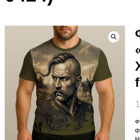
1
Ф
ф
М