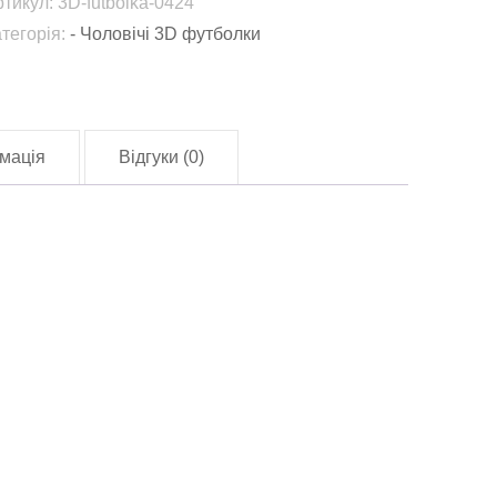
ртикул:
3D-futbolka-0424
424)
атегорія:
- Чоловічі 3D футболки
лькість
мація
Відгуки (0)