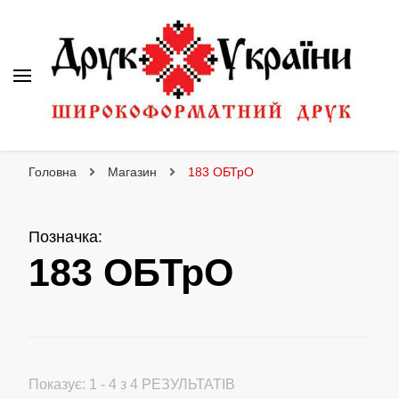
Друк України
Інтернет магазин широкоформатного друку
Головна
Магазин
183 OБТрО
Позначка
:
183 OБТрО
Показує: 1 - 4 з 4 РЕЗУЛЬТАТІВ