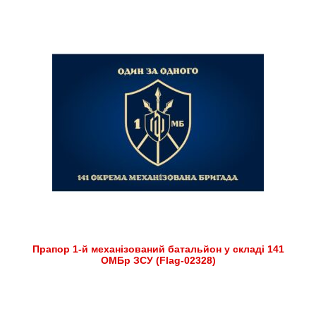
Прапор 1-й механізований батальйон у складі 141
ОМБр ЗСУ (Flag-02328)