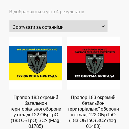
Сортовано
Відображаються усі з 4 результатів
за
останнім
Прапор 183 окремий
Прапор 183 окремий
батальйон
батальйон
територіальної оборони
територіальної оборони
у складі 122 ОБрТрО
у складі 122 ОБрТрО
(183 OБТрО) ЗСУ (Flag-
(183 OБТрО) ЗСУ (flag-
01785)
01488)