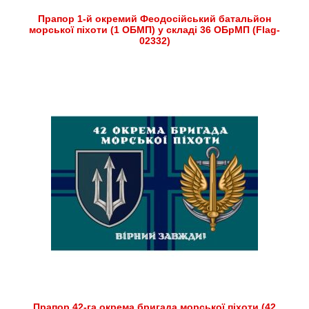
Прапор 1-й окремий Феодосійський батальйон
морської піхоти (1 ОБМП) у складі 36 ОБрМП (Flag-
02332)
Прапор 42-га окрема бригада морської піхоти (42