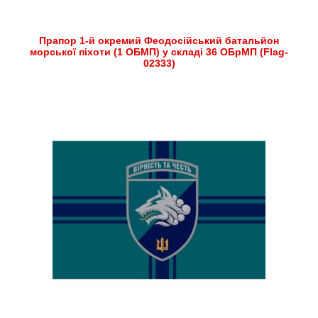
Прапор 1-й окремий Феодосійський батальйон
морської піхоти (1 ОБМП) у складі 36 ОБрМП (Flag-
02333)