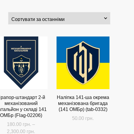
рапор-штандарт 2-й
Наліпка 141-ша окрема
механізований
механізована бригада
атальйон у складі 141
(141 ОМБр) (tab-0332)
ОМБр (Flag-02206)
50.00
грн.
180.00
грн.
–
Діапазон
2,300.00
грн.