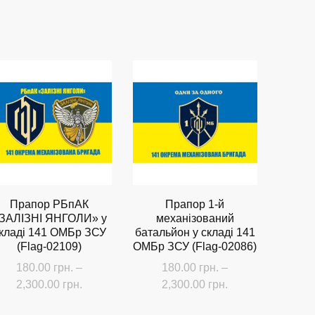
цін:
Цей
від
товар
180.00 грн.
має
до
кілька
2,300.00 грн.
.
варіантів.
Параметри
можна
вибрати
на
сторінці
Прапор РБпАК
Прапор 1-й
товару
ЗАЛІЗНІ ЯНГОЛИ» у
механізований
кладі 141 ОМБр ЗСУ
батальйон у складі 141
(Flag-02109)
ОМБр ЗСУ (Flag-02086)
180.00
грн.
–
180.00
грн.
–
Діапазон
Діапазон
2,300.00
грн.
2,300.00
грн.
цін:
цін:
Цей
Цей