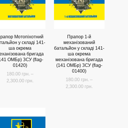
Параметри
Параметри
можна
можна
вибрати
вибрати
на
на
сторінці
сторінці
рапор Мотопіхотний
Прапор 1-й
товару
товару
тальйон у складі 141-
механізований
ша окрема
батальйон у складі 141-
еханізована бригада
ша окрема
141 ОМБр) ЗСУ (flag-
механізована бригада
01420)
(141 ОМБр) ЗСУ (flag-
01400)
180.00
грн.
–
180.00
грн.
–
Діапазон
2,300.00
грн.
Діапазон
2,300.00
грн.
цін:
Цей
цін:
від
Цей
товар
від
180.00 грн.
товар
має
180.00 грн.
до
.
має
до
кілька
2,300.00 грн.
кілька
2,300.00 грн.
варіантів.