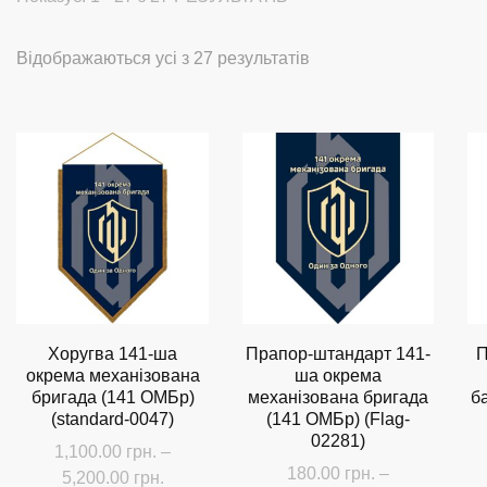
Сортовано
Відображаються усі з 27 результатів
за
останнім
Хоругва 141-ша
Прапор-штандарт 141-
П
окрема механізована
ша окрема
бригада (141 ОМБр)
механізована бригада
б
(standard-0047)
(141 ОМБр) (Flag-
02281)
1,100.00
грн.
–
180.00
грн.
–
Діапазон
5,200.00
грн.