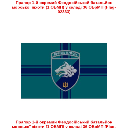
Прапор 1-й окремий Феодосійський батальйон
морської піхоти (1 ОБМП) у складі 36 ОБрМП (Flag-
02333)
Прапор 1-й окремий Феодосійський батальйон
морської піхоти (1 ОБМП) у складі 36 ОБрМП (Flag-