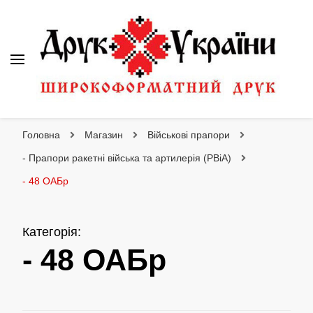
Друк України
Інтернет магазин широкоформатного друку
Головна
Магазин
Військові прапори
- Прапори ракетні війська та артилерія (РВіА)
- 48 ОАБр
Категорія
:
- 48 ОАБр