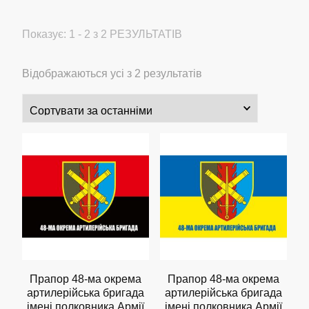
Показує: 1 - 2 з 2 РЕЗУЛЬТАТІВ
Сортовано
Відображаються усі з 2 результатів
за
останнім
Прапор 48-ма окрема
Прапор 48-ма окрема
артилерійська бригада
артилерійська бригада
імені полковника Армії
імені полковника Армії