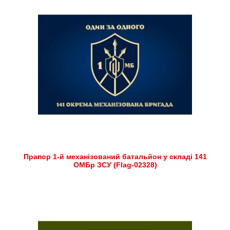
Прапор 1-й механізований батальйон у складі 141
ОМБр ЗСУ (Flag-02328)