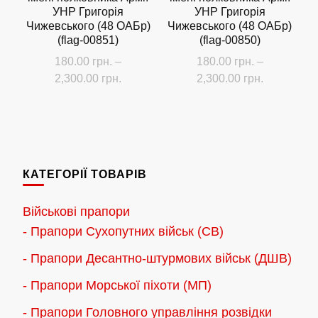
УНР Григорія
УНР Григорія
Чижевського (48 ОАБр)
Чижевського (48 ОАБр)
(flag-00851)
(flag-00850)
180.00
грн.
–
180.00
грн.
–
Діапазон
Діапазон
2,300.00
грн.
2,300.00
грн.
цін:
цін:
Цей
Цей
від
від
товар
товар
180.00 грн.
180.00 грн
має
має
до
до
кілька
кілька
2,300.00 грн.
2,300.00 г
КАТЕГОРІЇ ТОВАРІВ
варіантів.
варіантів.
Параметри
Параметри
Військові прапори
можна
можна
- Прапори Сухопутних військ (СВ)
вибрати
вибрати
- Прапори Десантно-штурмових військ (ДШВ)
на
на
сторінці
сторінці
- Прапори Морської піхоти (МП)
товару
товару
- Прапори Головного управління розвідки