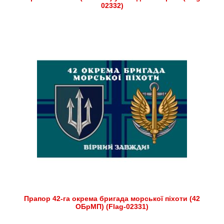
02332)
Прапор 42-га окрема бригада морської піхоти (42
ОБрМП) (Flag-02331)