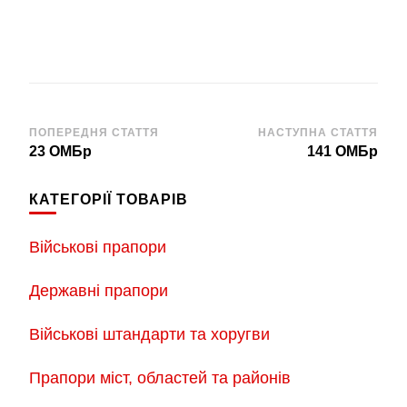
Навігація
ПОПЕРЕДНЯ СТАТТЯ
НАСТУПНА СТАТТЯ
23 ОМБр
141 ОМБр
по
запису
КАТЕГОРІЇ ТОВАРІВ
Військові прапори
Державні прапори
Військові штандарти та хоругви
Прапори міст, областей та районів