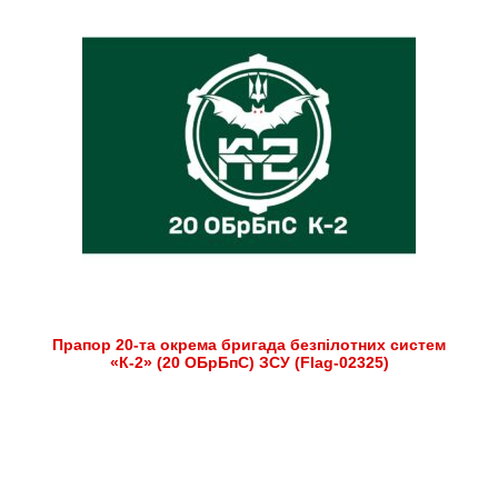
Прапор 20-та окрема бригада безпілотних систем
«К-2» (20 ОБрБпС) ЗСУ (Flag-02325)