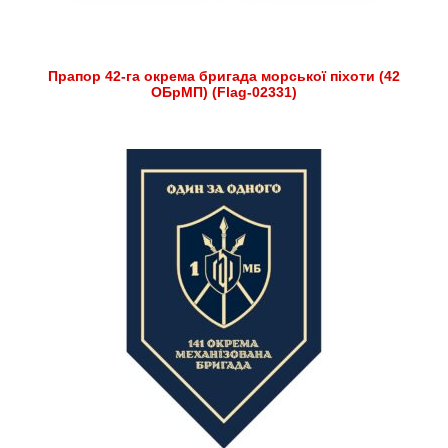
Прапор 42-га окрема бригада морської піхоти (42
ОБрМП) (Flag-02331)