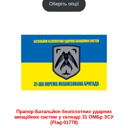
Оберіть опції
від
180.00 грн.
до
2,300.00 грн.
Прапор Батальйон безпілотних ударних
авіаційних систем у склкаді 31 ОМБр ЗСУ
(Flag-01778)