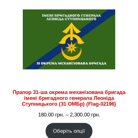
Прапор 31-ша окрема механізована бригада
імені бригадного генерала Леоніда
Ступницького (31 ОМБр) (Flag-02196)
Діапазон
180.00
грн.
–
2,300.00
грн.
цін:
Оберіть опції
від