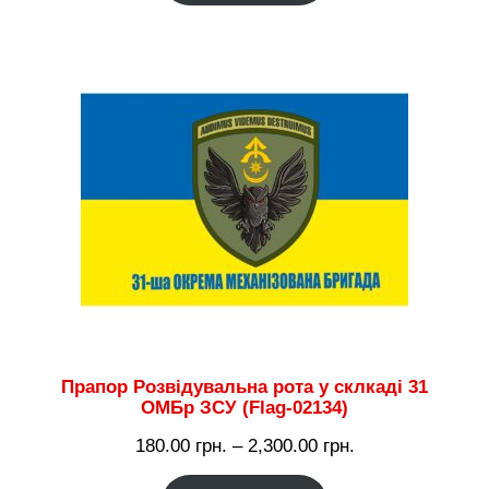
180.00 грн.
до
2,300.00 грн.
Прапор Розвідувальна рота у склкаді 31
ОМБр ЗСУ (Flag-02134)
Діапазон
180.00
грн.
–
2,300.00
грн.
цін: