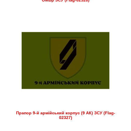
ОМБр ЗСУ (Flag-02328)
Прапор 9-й армійський корпус (9 АК) ЗСУ (Flag-
02327)