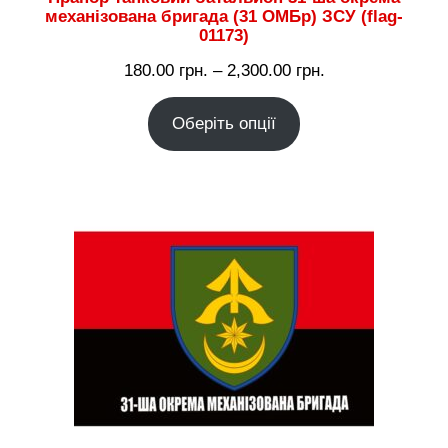
механізована бригада (31 ОМБр) ЗСУ (flag-
01173)
Діапазон
180.00
грн.
–
2,300.00
грн.
цін:
Оберіть опції
від
180.00 грн.
до
2,300.00 грн.