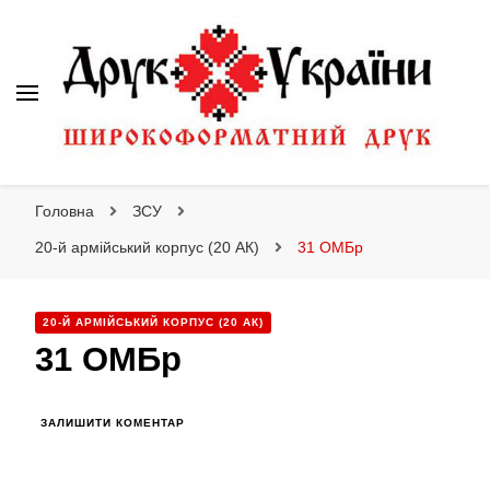
Друк України
Друк України
Інтернет магазин широкоформатного друку
Головна
ЗСУ
20-й армійський корпус (20 АК)
31 ОМБр
20-Й АРМІЙСЬКИЙ КОРПУС (20 АК)
31 ОМБр
ДО
ЗАЛИШИТИ КОМЕНТАР
31
ОМБР