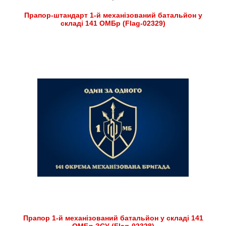
Прапор-штандарт 1-й механізований батальйон у
складі 141 ОМБр (Flag-02329)
Прапор 1-й механізований батальйон у складі 141