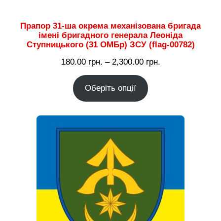
Прапор 31-ша окрема механізована бригада
імені бригадного генерала Леоніда
Ступницького (31 ОМБр) ЗСУ (flag-00782)
Діапазон
180.00
грн.
–
2,300.00
грн.
цін:
Оберіть опції
від
180.00 грн.
до
2,300.00 грн.