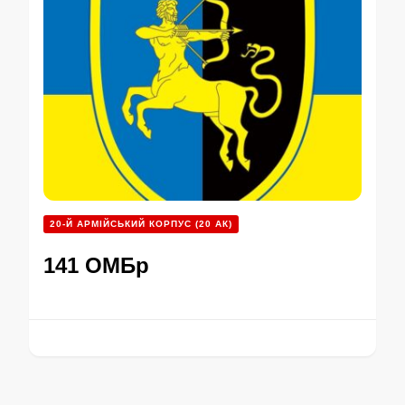
20-Й АРМІЙСЬКИЙ КОРПУС (20 АК)
141 ОМБр