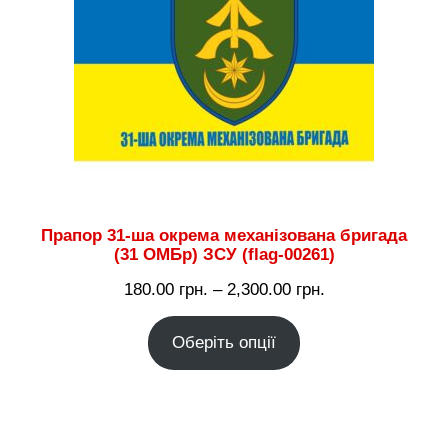
Прапор 31-ша окрема механізована бригада
(31 ОМБр) ЗСУ (flag-00261)
Діапазон
180.00
грн.
–
2,300.00
грн.
цін:
Оберіть опції
від
180.00 грн.
до
2,300.00 грн.