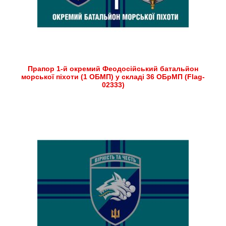
Прапор 1-й окремий Феодосійський батальйон
морської піхоти (1 ОБМП) у складі 36 ОБрМП (Flag-
02333)