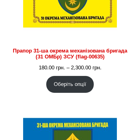
Прапор 31-ша окрема механізована бригада
(31 ОМБр) ЗСУ (flag-00635)
Діапазон
180.00
грн.
–
2,300.00
грн.
цін:
Оберіть опції
від
180.00 грн.
до
2,300.00 грн.