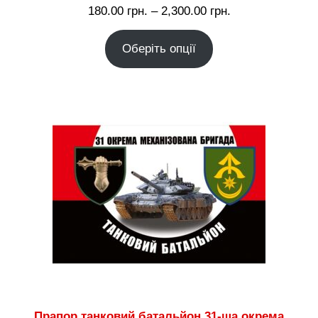
Діапазон
180.00
грн.
–
2,300.00
грн.
цін:
Оберіть опції
від
180.00 грн.
до
2,300.00 грн.
Прапор танковий батальйон 31-ша окрема