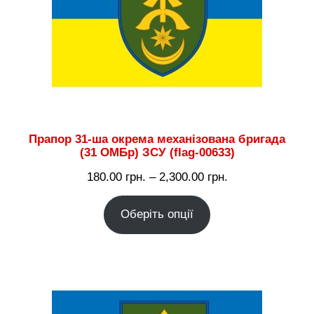
Прапор 31-ша окрема механізована бригада
(31 ОМБр) ЗСУ (flag-00633)
Діапазон
180.00
грн.
–
2,300.00
грн.
цін:
Оберіть опції
від
180.00 грн.
до
2,300.00 грн.