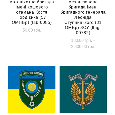
мотопіхотна бригада
механізована
імені кошового
бригада імені
отамана Костя
бригадного генерала
Гордієнка (57
Леоніда
ОМПБр) (tab-0085)
Ступницького (31
ОМБр) ЗСУ (flag-
50.00
грн.
00782)
180.00
грн.
–
Діапазон
2,300.00
грн.
цін:
Цей
від
товар
180.00 грн
має
до
кілька
2,300.00 г
варіантів.
Параметри
можна
вибрати
на