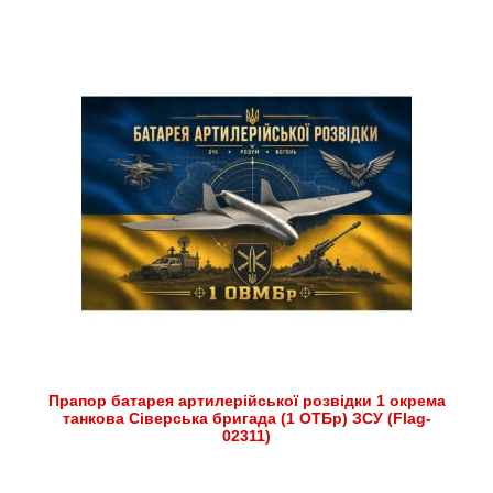
Прапор батарея артилерійської розвідки 1 окрема
танкова Сіверська бригада (1 ОТБр) ЗСУ (Flag-
02311)