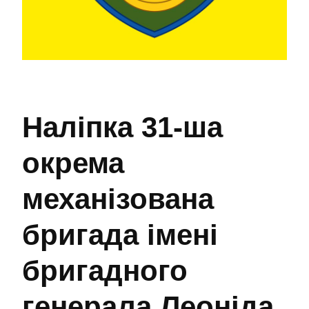
Наліпка 31-ша
окрема
механізована
бригада імені
бригадного
генерала Леоніда