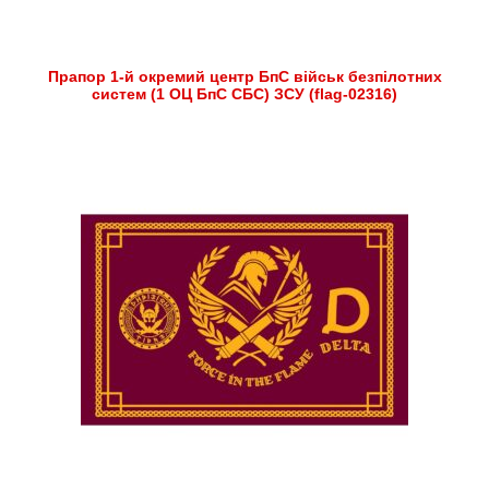
Прапор 1-й окремий центр БпС військ безпілотних
систем (1 ОЦ БпС СБС) ЗСУ (flag-02316)