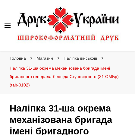
Друк України
Інтернет магазин широкоформатного друку
Головна
Магазин
Наліпка військові
Наліпка 31-ша окрема механізована бригада імені
бригадного генерала Леоніда Ступницького (31 ОМБр)
(tab-0102)
Наліпка 31-ша окрема
механізована бригада
імені бригадного