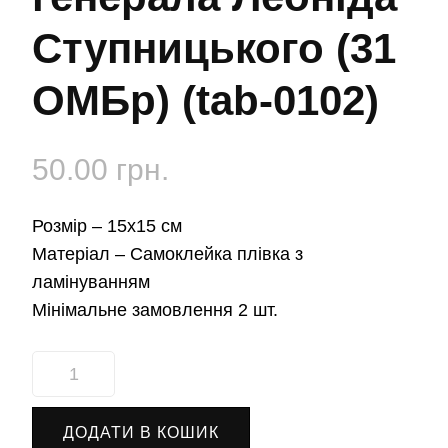
Ступницького (31
ОМБр) (tab-0102)
50.00
грн.
Розмір –
15х15 см
Матеріал –
Самоклейка плівка з
ламінуванням
Мінімальне замовлення 2 шт.
Наліпка
31-
ша
ДОДАТИ В КОШИК