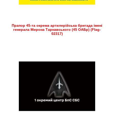
Прапор 45-та окрема артилерійська бригада імені
генерала Мирона Тарнавського (45 ОАБр) (Flag-
02317)