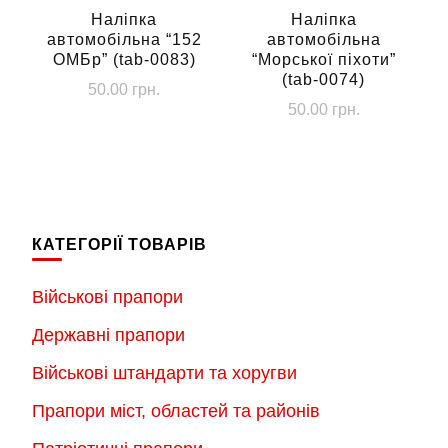
сторінці
Наліпка
Наліпка
автомобільна “152
автомобільна
товару
ОМБр” (tab-0083)
“Морської піхоти”
(tab-0074)
50.00
грн.
50.00
грн.
КАТЕГОРІЇ ТОВАРІВ
Військові прапори
Державні прапори
Військові штандарти та хоругви
Прапори міст, областей та районів