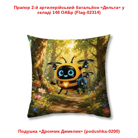
Прапор 2-й артилерійський батальйон «Дельта» у
складі 148 ОАБр (Flag-02314)
Подушка «Дрончик Джмелик» (podushka-0200)