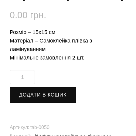
0.00
грн.
Розмір –
15х15 см
Матеріал –
Самоклейка плівка з
ламінуванням
Мінімальне замовлення 2 шт.
Наліпка
автомобільна
"Прапор
ДОДАТИ В КОШИК
України
з
гербом"
(tab-
Артикул:
tab-0050
0050)
Категорії:
- Наліпка автомобільна
,
Наліпки та