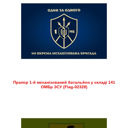
Прапор 1-й механізований батальйон у складі 141
ОМБр ЗСУ (Flag-02328)