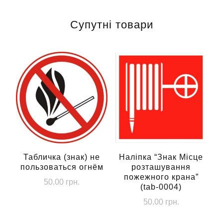
Супутні товари
Табличка (знак) не
Наліпка “Знак Місце
пользоваться огнём
розташування
пожежного крана”
50.00
грн.
(tab-0004)
50.00
грн.