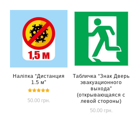
Наліпка “Дистанция
Табличка “Знак Дверь
1.5 м”
эвакуационного
выхода”
(открывающаяся с
Оцінено в
50.00
грн.
5.00
левой стороны)
з 5
50.00
грн.