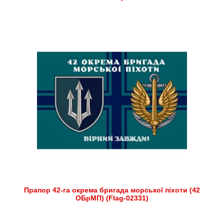
Прапор 42-га окрема бригада морської піхоти (42
ОБрМП) (Flag-02331)