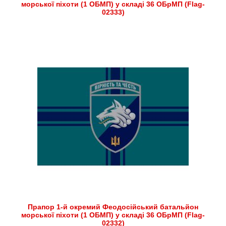
морської піхоти (1 ОБМП) у складі 36 ОБрМП (Flag-
02333)
Прапор 1-й окремий Феодосійський батальйон
морської піхоти (1 ОБМП) у складі 36 ОБрМП (Flag-
02332)