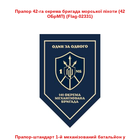
Прапор 42-га окрема бригада морської піхоти (42
ОБрМП) (Flag-02331)
Прапор-штандарт 1-й механізований батальйон у