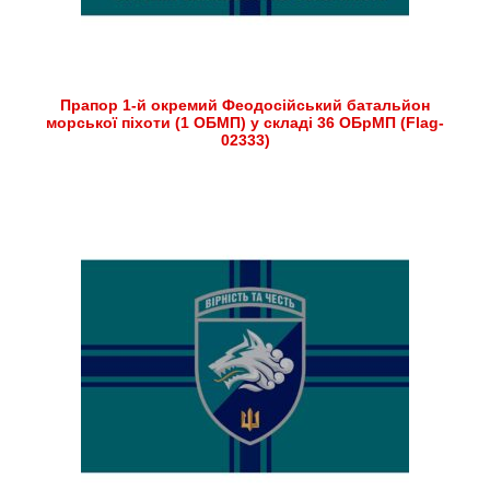
Прапор 1-й окремий Феодосійський батальйон
морської піхоти (1 ОБМП) у складі 36 ОБрМП (Flag-
02333)