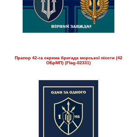
Прапор 42-га окрема бригада морської піхоти (42
ОБрМП) (Flag-02331)