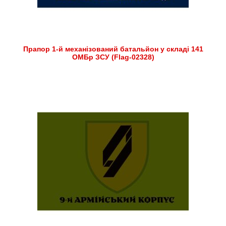
Прапор 1-й механізований батальйон у складі 141
ОМБр ЗСУ (Flag-02328)