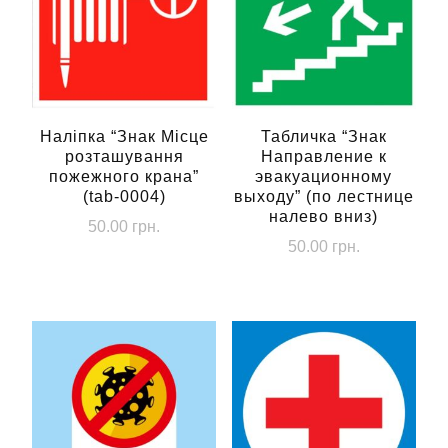
Наліпка “Знак Місце
Табличка “Знак
розташування
Направление к
пожежного крана”
эвакуационному
(tab-0004)
выходу” (по лестнице
налево вниз)
50.00
грн.
50.00
грн.