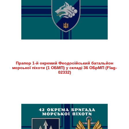
Прапор 1-й окремий Феодосійський батальйон
морської піхоти (1 ОБМП) у складі 36 ОБрМП (Flag-
02332)