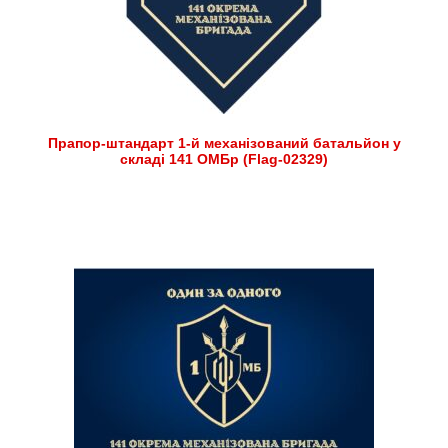
Прапор-штандарт 1-й механізований батальйон у
складі 141 ОМБр (Flag-02329)