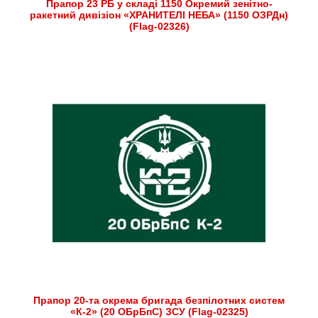
Прапор 23 РБ у складі 1150 Окремий зенітно-
ракетний дивізіон «ХРАНИТЕЛІ НЕБА» (1150 ОЗРДн)
(Flag-02326)
Прапор 20-та окрема бригада безпілотних систем
«К-2» (20 ОБрБпС) ЗСУ (Flag-02325)