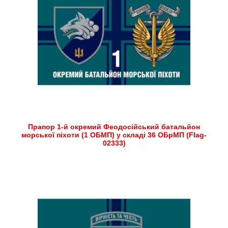
Прапор 1-й окремий Феодосійський батальйон
морської піхоти (1 ОБМП) у складі 36 ОБрМП (Flag-
02333)