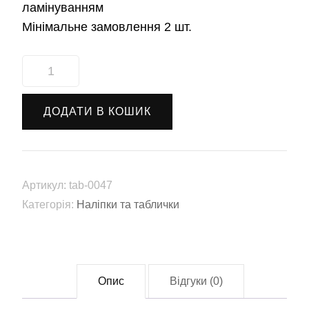
ламінуванням
Мінімальне замовлення 2 шт.
Наліпка
автомобільна
"Гомер"
ДОДАТИ В КОШИК
(tab-
0047)
кількість
Артикул:
tab-0047
Категорія:
Наліпки та таблички
Опис
Відгуки (0)