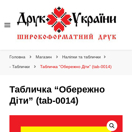
Друк України
Інтернет магазин широкоформатного друку
Головна
Магазин
Наліпки та таблички
- Таблички
Табличка “Обережно Діти” (tab-0014)
Табличка “Обережно
Діти” (tab-0014)