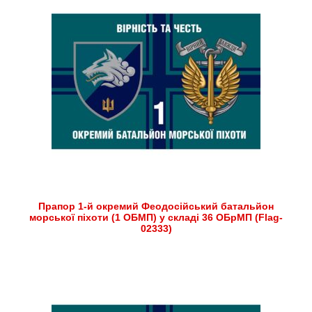
Прапор 1-й окремий Феодосійський батальйон
морської піхоти (1 ОБМП) у складі 36 ОБрМП (Flag-
02333)