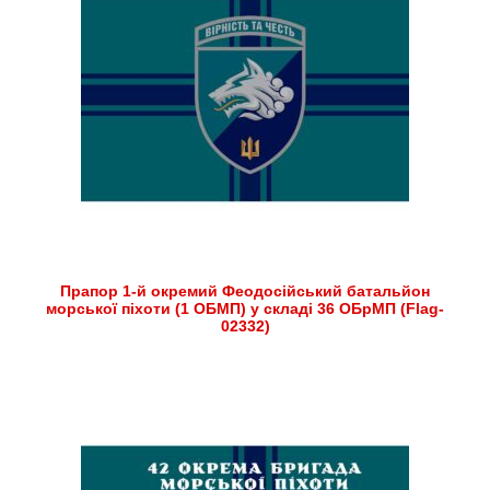
Прапор 1-й окремий Феодосійський батальйон
морської піхоти (1 ОБМП) у складі 36 ОБрМП (Flag-
02332)