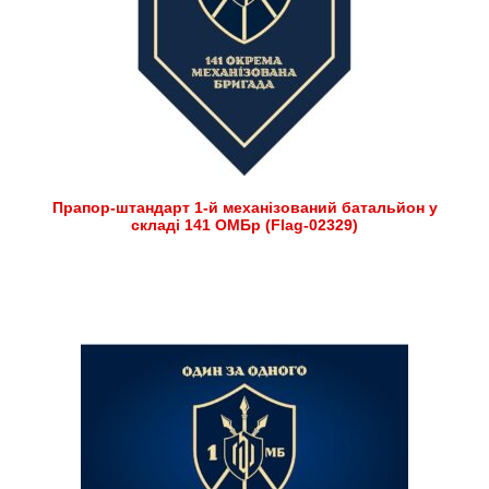
Прапор-штандарт 1-й механізований батальйон у
складі 141 ОМБр (Flag-02329)