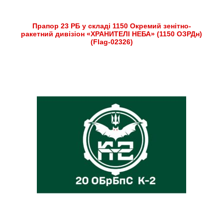
Прапор 23 РБ у складі 1150 Окремий зенітно-
ракетний дивізіон «ХРАНИТЕЛІ НЕБА» (1150 ОЗРДн)
(Flag-02326)