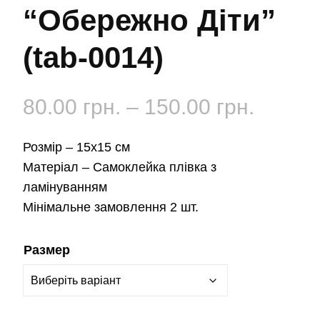
“Обережно Діти”
(tab-0014)
Діапа
80.00
грн.
–
150.00
грн.
цін:
Розмір –
15х15 см
від
Матеріал –
Самоклейка плівка з
ламінуванням
80.00 
Мінімальне замовлення 2 шт.
до
Размер
150.00