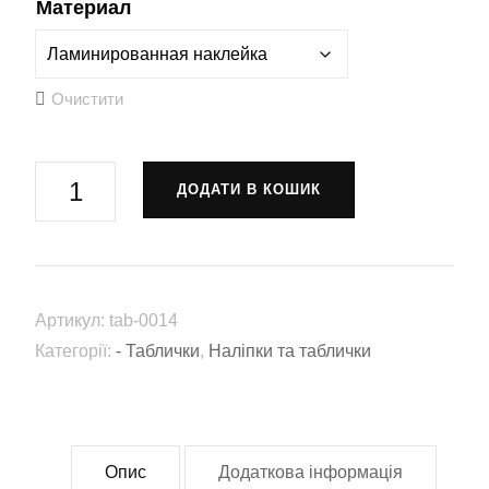
Материал
Очистити
Табличка
ДОДАТИ В КОШИК
"Обережно
Діти"
(tab-
0014)
Артикул:
tab-0014
кількість
Категорії:
- Таблички
,
Наліпки та таблички
Опис
Додаткова інформація