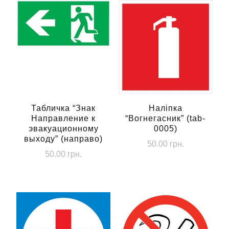
Табличка “Знак
Наліпка
Направление к
“Вогнегасник” (tab-
эвакуационному
0005)
выходу” (направо)
50.00
грн.
50.00
грн.