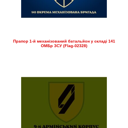
Прапор 1-й механізований батальйон у складі 141
ОМБр ЗСУ (Flag-02328)