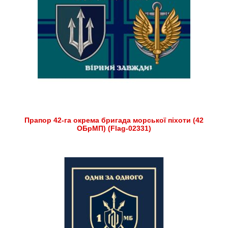
Прапор 42-га окрема бригада морської піхоти (42
ОБрМП) (Flag-02331)