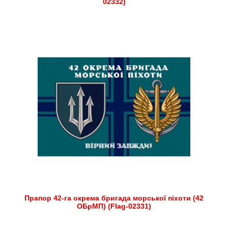
02332)
Прапор 42-га окрема бригада морської піхоти (42
ОБрМП) (Flag-02331)