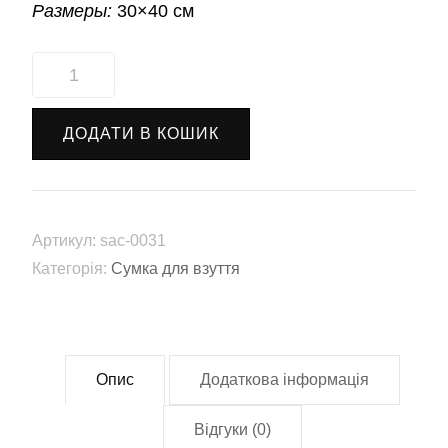
Размеры:
30×40 см
Сумка
для
взуття
ДОДАТИ В КОШИК
"Футболіст"
(sac-
0031)
кількість
Артикул:
sac-0031
Категорія:
Сумка для взуття
Опис
Додаткова інформація
Відгуки (0)