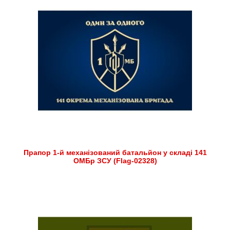
Прапор 1-й механізований батальйон у складі 141
ОМБр ЗСУ (Flag-02328)