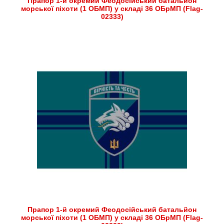
Прапор 1-й окремий Феодосійський батальйон
морської піхоти (1 ОБМП) у складі 36 ОБрМП (Flag-
02333)
Прапор 1-й окремий Феодосійський батальйон
морської піхоти (1 ОБМП) у складі 36 ОБрМП (Flag-