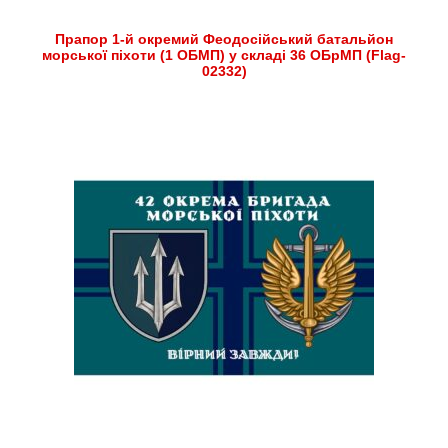
Прапор 1-й окремий Феодосійський батальйон
морської піхоти (1 ОБМП) у складі 36 ОБрМП (Flag-
02332)