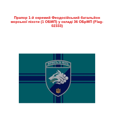
Прапор 1-й окремий Феодосійський батальйон
морської піхоти (1 ОБМП) у складі 36 ОБрМП (Flag-
02333)