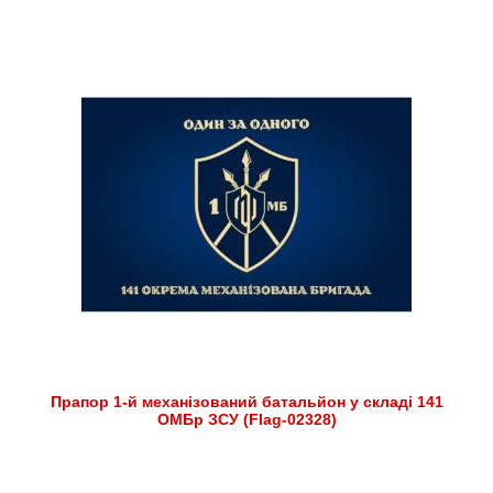
Прапор 1-й механізований батальйон у складі 141
ОМБр ЗСУ (Flag-02328)