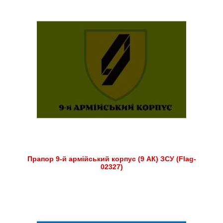
Прапор 9-й армійський корпус (9 АК) ЗСУ (Flag-
02327)