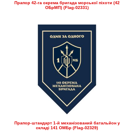
Прапор 42-га окрема бригада морської піхоти (42
ОБрМП) (Flag-02331)
Прапор-штандарт 1-й механізований батальйон у
складі 141 ОМБр (Flag-02329)