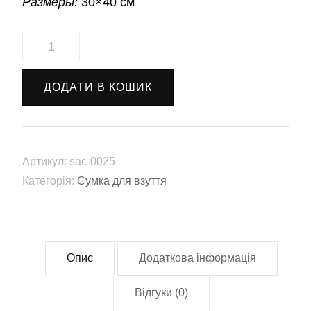
Размеры:
30×40 см
Сумка
для
взуття
ДОДАТИ В КОШИК
"Бравл
Старс
Леон
Акула"
Артикул:
sac-0025
(sac-
Категорія:
Сумка для взуття
0025)
кількість
Опис
Додаткова інформація
Відгуки (0)