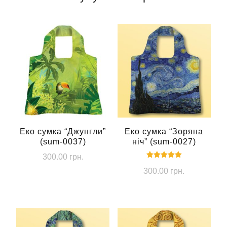
Еко сумка “Джунгли”
Еко сумка “Зоряна
(sum-0037)
ніч” (sum-0027)
300.00
грн.
Оцінено в
300.00
грн.
5.00
з 5