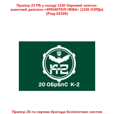
Прапор 23 РБ у складі 1150 Окремий зенітно-
ракетний дивізіон «ХРАНИТЕЛІ НЕБА» (1150 ОЗРДн)
(Flag-02326)
Прапор 20-та окрема бригада безпілотних систем