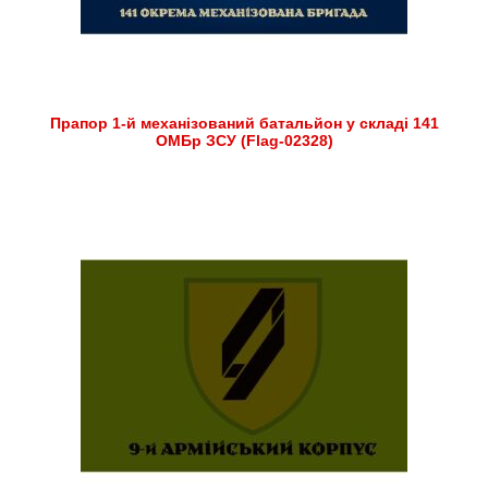
Прапор 1-й механізований батальйон у складі 141
ОМБр ЗСУ (Flag-02328)