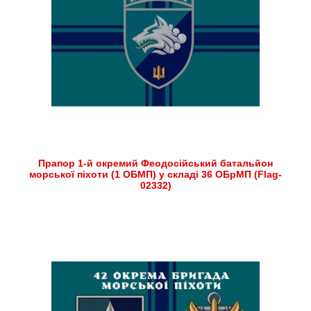
Прапор 1-й окремий Феодосійський батальйон
морської піхоти (1 ОБМП) у складі 36 ОБрМП (Flag-
02332)