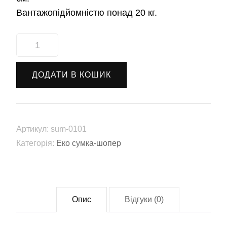
Вантажопідйомністю понад 20 кг.
Еко
сумка-
шопер
ДОДАТИ В КОШИК
"Кавунчики"
(sum-
0101)
кількість
Артикул:
sum-0101
Категорія:
Еко сумка-шопер
Опис
Відгуки (0)