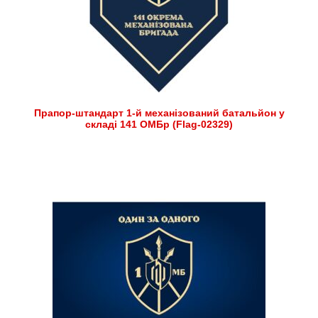
Прапор-штандарт 1-й механізований батальйон у
складі 141 ОМБр (Flag-02329)