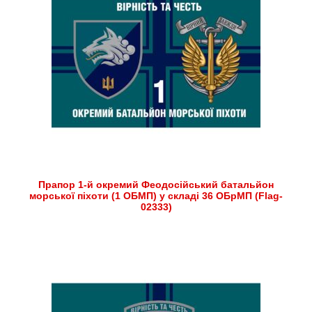
Прапор 1-й окремий Феодосійський батальйон
морської піхоти (1 ОБМП) у складі 36 ОБрМП (Flag-
02333)