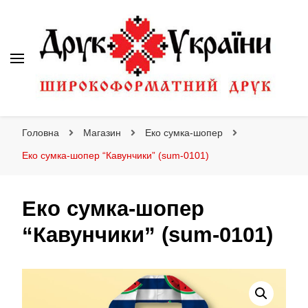
Друк України
Інтернет магазин широкоформатного друку
Головна
Магазин
Еко сумка-шопер
Еко сумка-шопер “Кавунчики” (sum-0101)
Еко сумка-шопер
“Кавунчики” (sum-0101)