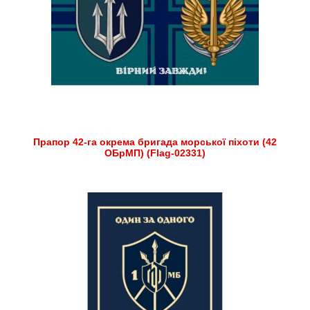
Прапор 42-га окрема бригада морської піхоти (42
ОБрМП) (Flag-02331)