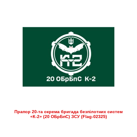
Прапор 20-та окрема бригада безпілотних систем
«К-2» (20 ОБрБпС) ЗСУ (Flag-02325)