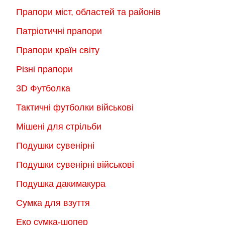
сторінці
сторінці
Прапори міст, областей та районів
товару
товару
Патріотичні прапори
Прапори країн світу
Різні прапори
3D Футболка
Тактичні футболки військові
Мішені для стрільби
Подушки сувенірні
Подушки сувенірні військові
Подушка дакимакура
Сумка для взуття
Еко сумка-шопер