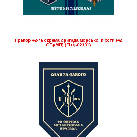
Прапор 42-га окрема бригада морської піхоти (42
ОБрМП) (Flag-02331)