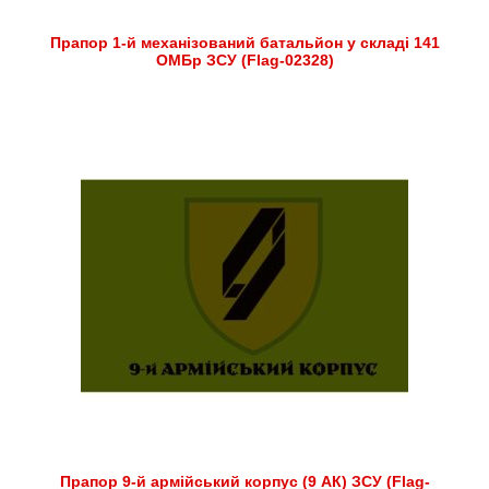
Прапор 1-й механізований батальйон у складі 141
ОМБр ЗСУ (Flag-02328)
Прапор 9-й армійський корпус (9 АК) ЗСУ (Flag-