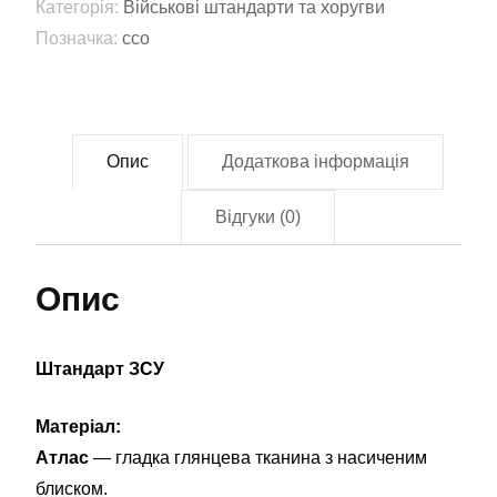
Категорія:
Військові штандарти та хоругви
України
Позначка:
ссо
(ССО)
(standard-
0010)
кількість
Опис
Додаткова інформація
Відгуки (0)
Опис
Штандарт ЗСУ
Матеріал:
Атлас
— гладка глянцева тканина з насиченим
блиском.