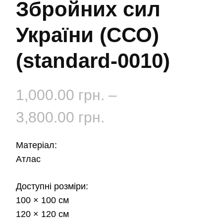
Збройних сил
України (ССО)
(standard-0010)
1,000.00
грн.
–
Діапазон
3,800.00
грн.
цін:
Матеріал:
від
Атлас
1,000.00 грн.
Доступні розміри:
100 × 100 см
до
120 × 120 см