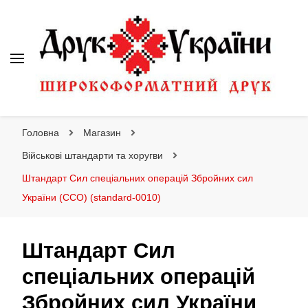
Друк України
Інтернет магазин широкоформатного друку
Головна
Магазин
Військові штандарти та хоругви
Штандарт Сил спеціальних операцій Збройних сил
України (ССО) (standard-0010)
Штандарт Сил
спеціальних операцій
Збройних сил України