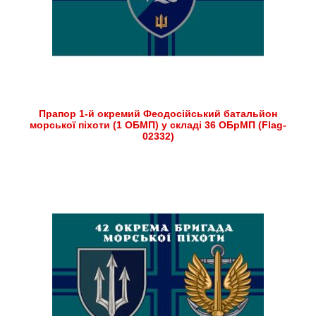
Прапор 1-й окремий Феодосійський батальйон
морської піхоти (1 ОБМП) у складі 36 ОБрМП (Flag-
02332)