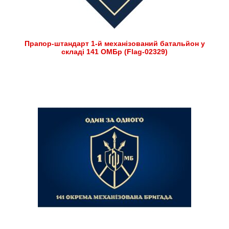
Прапор-штандарт 1-й механізований батальйон у
складі 141 ОМБр (Flag-02329)