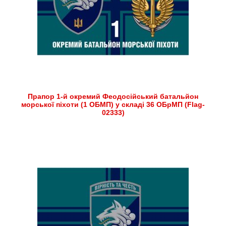
Прапор 1-й окремий Феодосійський батальйон
морської піхоти (1 ОБМП) у складі 36 ОБрМП (Flag-
02333)