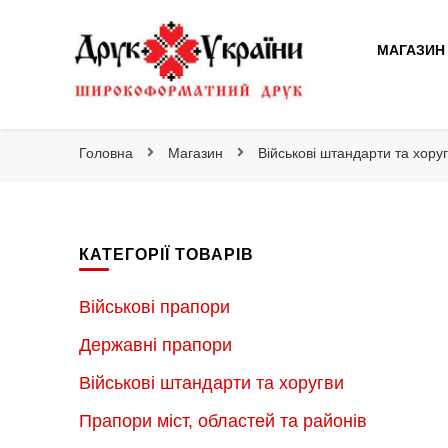
Друк України
МАГАЗИН
Друк України
Інтернет магазин широкоформатного друку
Головна
Магазин
Військові штандарти та хору
КАТЕГОРІЇ ТОВАРІВ
Військові прапори
Державні прапори
Військові штандарти та хоругви
Прапори міст, областей та районів