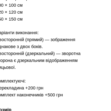
00 × 100 см
до
20 × 120 см
3,800.00 грн.
50 × 150 см
аріанти виконання:
восторонній (прямий)
— зображення
днакове з двох боків.
восторонній (дзеркальний)
— зворотна
торона є дзеркальним відображенням
ицьової.
омплектуючі:
ерекладина
+200 грн
омплект наконечників
+500 грн
озмір