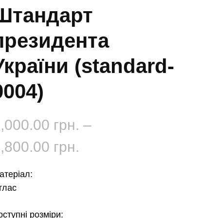
Штандарт
президента
України (standard-
0004)
,000.00
грн.
–
Діапазон
,800.00
грн.
цін:
атеріал:
від
тлас
1,000.00 грн.
оступні розміри: