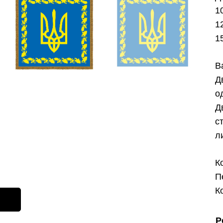
1
1
1
В
Д
о
Д
с
л
К
П
К
Р