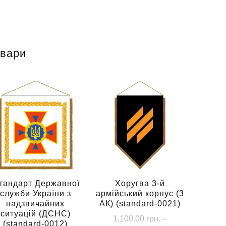
овари
тандарт Державної
Хоругва 3-й
служби України з
армійський корпус (3
надзвичайних
АК) (standard-0021)
ситуацій (ДСНС)
1,100.00
грн.
–
(standard-0012)