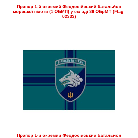
Прапор 1-й окремий Феодосійський батальйон
морської піхоти (1 ОБМП) у складі 36 ОБрМП (Flag-
02333)
Прапор 1-й окремий Феодосійський батальйон