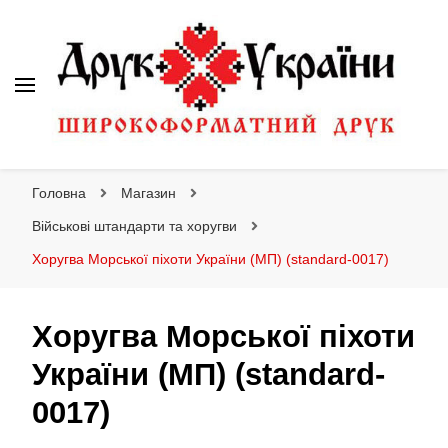
Друк України
Інтернет магазин широкоформатного друку
Головна
Магазин
Військові штандарти та хоругви
Хоругва Морської піхоти України (МП) (standard-0017)
Хоругва Морської піхоти
України (МП) (standard-
0017)