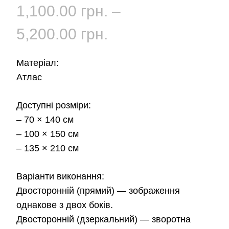
1,100.00
грн.
–
Діапазон
5,200.00
грн.
цін:
Матеріал:
від
Атлас
1,100.00 грн.
Доступні розміри:
– 70 × 140 см
до
– 100 × 150 см
5,200.00 грн.
– 135 × 210 см
Варіанти виконання:
Двосторонній (прямий)
— зображення
однакове з двох боків.
Двосторонній (дзеркальний)
— зворотна