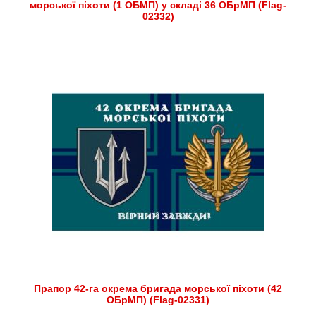
морської піхоти (1 ОБМП) у складі 36 ОБрМП (Flag-
02332)
Прапор 42-га окрема бригада морської піхоти (42
ОБрМП) (Flag-02331)