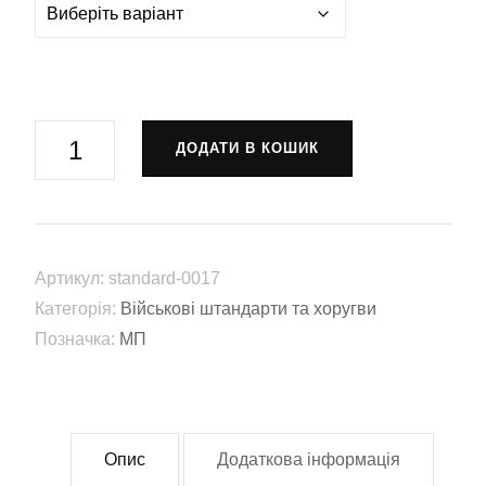
Хоругва
ДОДАТИ В КОШИК
Морської
піхоти
України
(МП)
Артикул:
standard-0017
(standard-
Категорія:
Військові штандарти та хоругви
0017)
Позначка:
МП
кількість
Опис
Додаткова інформація