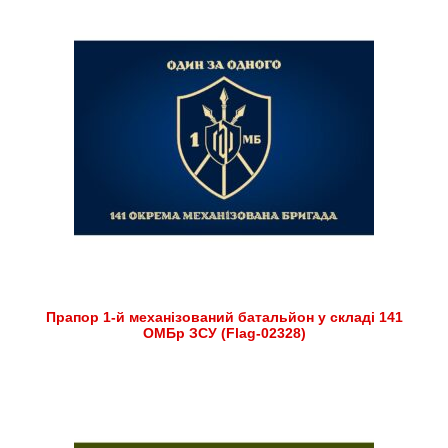
Прапор 1-й механізований батальйон у складі 141
ОМБр ЗСУ (Flag-02328)