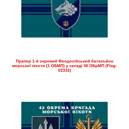
Прапор 1-й окремий Феодосійський батальйон
морської піхоти (1 ОБМП) у складі 36 ОБрМП (Flag-
02332)