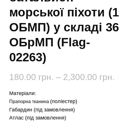
морської піхоти (1
ОБМП) у складі 36
ОБрМП (Flag-
02263)
Діа
180.00
грн.
–
2,300.00
грн.
цін:
Матеріали:
від
(поліестер)
Прапорна тканина
Габардин
(під замовлення)
180
Атлас
(під замовлення)
до