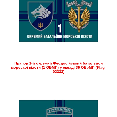
Прапор 1-й окремий Феодосійський батальйон
морської піхоти (1 ОБМП) у складі 36 ОБрМП (Flag-
02333)