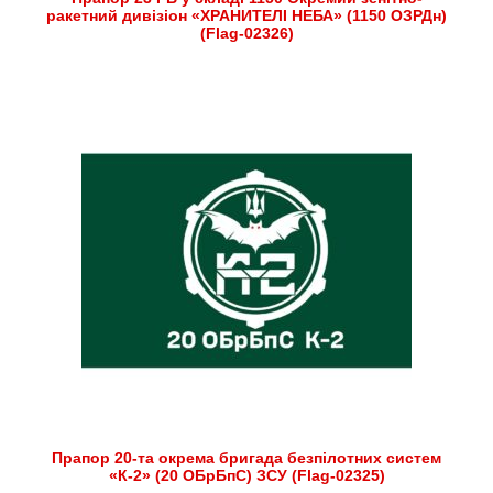
ракетний дивізіон «ХРАНИТЕЛІ НЕБА» (1150 ОЗРДн)
(Flag-02326)
Прапор 20-та окрема бригада безпілотних систем
«К-2» (20 ОБрБпС) ЗСУ (Flag-02325)