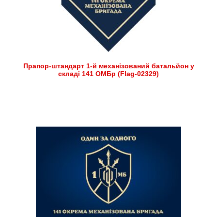
Прапор-штандарт 1-й механізований батальйон у
складі 141 ОМБр (Flag-02329)