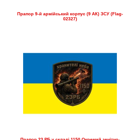
Прапор 9-й армійський корпус (9 АК) ЗСУ (Flag-
02327)
Прапор 23 РБ у складі 1150 Окремий зенітно-