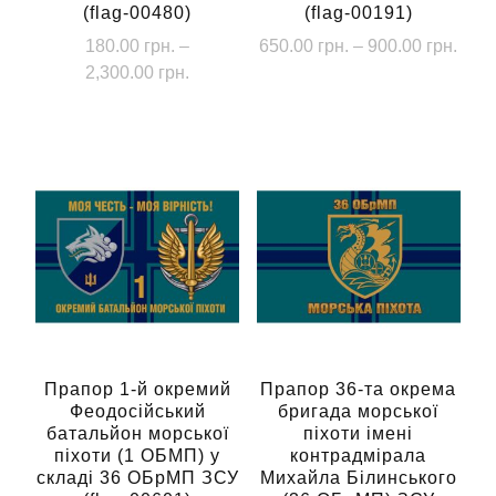
(flag-00480)
(flag-00191)
Діап
180.00
грн.
–
650.00
грн.
–
900.00
грн.
Діапазон
цін:
2,300.00
грн.
Цей
цін:
від
Цей
товар
від
650.
товар
має
180.00 грн.
до
має
кілька
до
900.
кілька
2,300.00 грн.
варіантів.
варіантів.
Параметри
Параметри
можна
можна
вибрати
вибрати
на
на
сторінці
сторінці
Прапор 1-й окремий
Прапор 36-та окрема
товару
Феодосійський
бригада морської
товару
батальйон морської
піхоти імені
піхоти (1 ОБМП) у
контрадмірала
складі 36 ОБрМП ЗСУ
Михайла Білинського