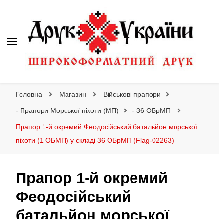
Друк України
Інтернет магазин широкоформатного друку
Головна
Магазин
Військові прапори
- Прапори Морської піхоти (МП)
- 36 ОБрМП
Прапор 1-й окремий Феодосійський батальйон морської
піхоти (1 ОБМП) у складі 36 ОБрМП (Flag-02263)
Прапор 1-й окремий
Феодосійський
батальйон морської