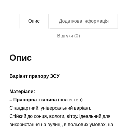
ОБМП)
у
Опис
Додаткова інформація
складі
36
Відгуки (0)
ОБрМП
(Flag-
Опис
02263)
кількість
Варіант прапору ЗСУ
Матеріали:
– Прапорна тканина
(поліестер)
Стандартний, універсальний варіант.
Стійкий до сонця, вологи, вітру. Ідеальний для
використання на вулиці, в польових умовах, на