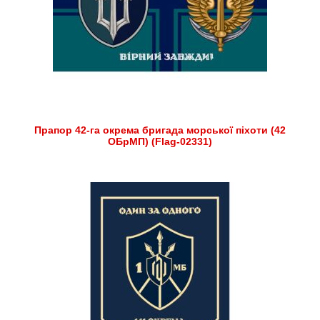
Прапор 42-га окрема бригада морської піхоти (42
ОБрМП) (Flag-02331)