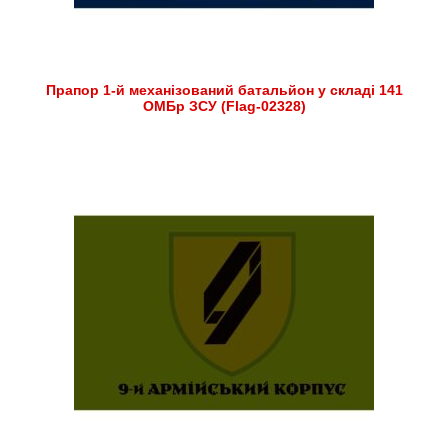
Прапор 1-й механізований батальйон у складі 141
ОМБр ЗСУ (Flag-02328)